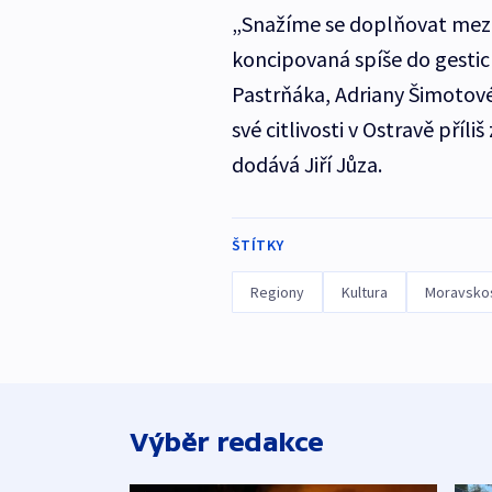
„Snažíme se doplňovat mezer
koncipovaná spíše do gestick
Pastrňáka, Adriany Šimotové, 
své citlivosti v Ostravě příl
dodává Jiří Jůza.
ŠTÍTKY
Regiony
Kultura
Moravskos
Výběr redakce