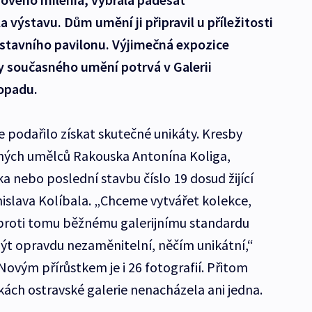
 výstavu. Dům umění ji připravil u příležitosti
ýstavního pavilonu. Výjimečná expozice
ry současného umění potrvá v Galerii
topadu.
podařilo získat skutečné unikáty. Kresby
sných umělců Rakouska Antonína Koliga,
ka nebo poslední stavbu číslo 19 dosud žijící
islava Kolíbala. „Chceme vytvářet kolekce,
oproti tomu běžnému galerijnímu standardu
ýt opravdu nezaměnitelní, něčím unikátní,“
. Novým přírůstkem je i 26 fotografií. Přitom
rkách ostravské galerie nenacházela ani jedna.