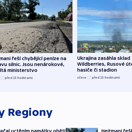
Ukrajina zasáhla sklad
mani řeší chybějící peníze na
Wildberries, Rusové útoč
vu silnic. Jsou nenárokové,
hasiče či stadion
tá ministerstvo
včera
před 15
hodinami
před 15
hodinami
ky
Regiony
ačal uctěním památky obětí
Hejtmani řeší