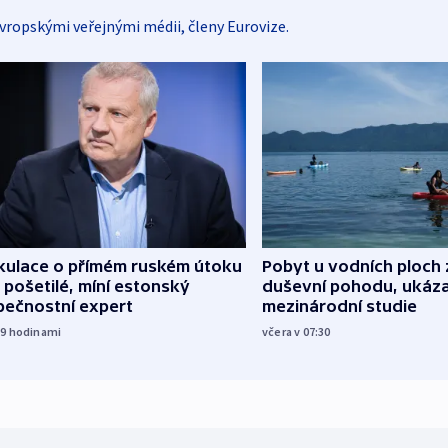
vropskými veřejnými médii, členy Eurovize.
kulace o přímém ruském útoku
Pobyt u vodních ploch 
 pošetilé, míní estonský
duševní pohodu, ukáza
pečnostní expert
mezinárodní studie
19
hodinami
včera v 07:30