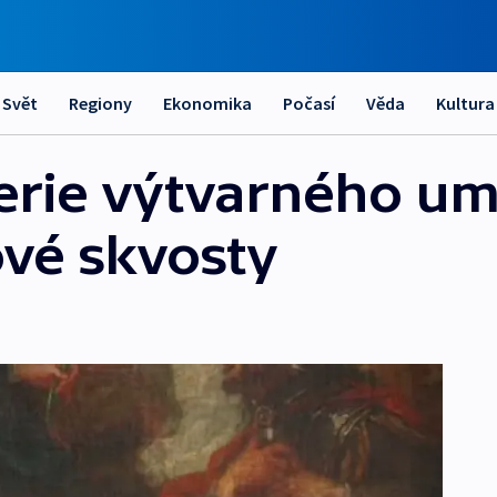
Svět
Regiony
Ekonomika
Počasí
Věda
Kultura
erie výtvarného um
ové skvosty