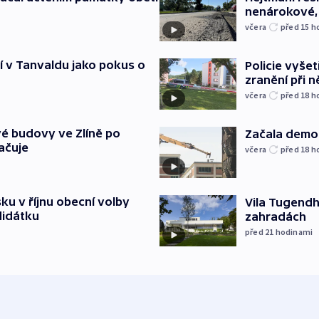
nenárokové, 
včera
před 15
h
í v Tanvaldu jako pokus o
Policie vyšet
zranění při ně
včera
před 18
h
é budovy ve Zlíně po
Začala demol
ačuje
včera
před 18
h
u v říjnu obecní volby
Vila Tugendha
didátku
zahradách
před 21
hodinami