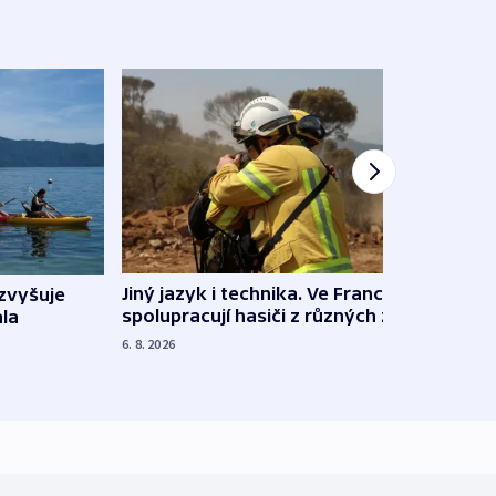
Jiný jazyk i technika. Ve Francii
zvyšuje
„Musí
spolupracují hasiči z různých zemí
la
polit
demo
6. 8. 2026
5. 8. 20