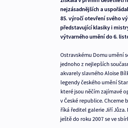
nejzásadnějších a uspořádala
85. výročí otevření svého v
představující klasiky i mist
výtvarného umění do 6. lis
Ostravskému Domu umění se 
jednoho z nejlepších souča
akvarely slavného Aloise Bíl
legendy českého umění Stan
které jsou něčím zajímavé 
v České republice. Chceme b
říká ředitel galerie Jiří Jůza
ještě do roku 2007 se ve sbí