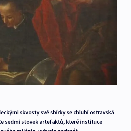
eckými skvosty své sbírky se chlubí ostravská
e sedmi stovek artefaktů, které instituce
 nového milénia, vybrala padesát