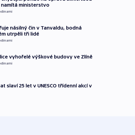
namítá ministerstvo
odinami
řuje násilný čin v Tanvaldu, bodná
m utrpěli tři lidé
odinami
ice vyhořelé výškové budovy ve Zlíně
odinami
t slaví 25 let v UNESCO třídenní akcí v