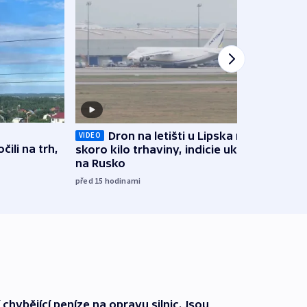
Dron na letišti u Lipska nesl
Soud 
VIDEO
ili na trh,
skoro kilo trhaviny, indicie ukazují
Trum
na Rusko
včera
před 15
hodinami
 chybějící peníze na opravu silnic. Jsou