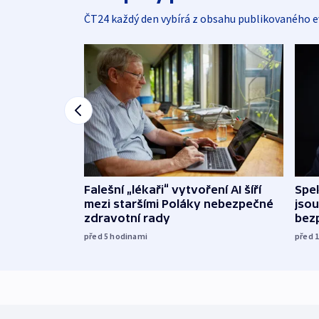
ČT24 každý den vybírá z obsahu publikovaného e
Falešní „lékaři“ vytvoření AI šíří
Spe
mezi staršími Poláky nebezpečné
jsou
zdravotní rady
bez
před 5
hodinami
před 