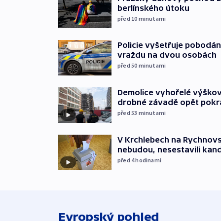
berlínského útoku
před 10
minutami
Policie vyšetřuje pobodán
vraždu na dvou osobách
před 50
minutami
Demolice vyhořelé výškov
drobné závadě opět pokr
před 53
minutami
V Krchlebech na Rychnovsk
nebudou, nesestavili kan
před 4
hodinami
Evropský pohled