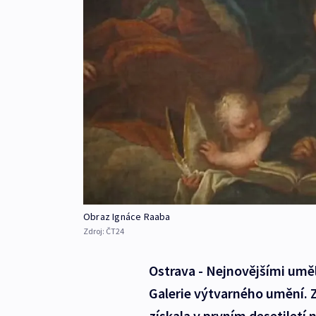
Obraz Ignáce Raaba
Zdroj:
ČT24
Ostrava - Nejnovějšími uměl
Galerie výtvarného umění. Z
získala v prvním desetiletí