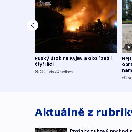
Ruský útok na Kyjev a okolí zabil
Hejt
čtyři lidi
opra
namí
08:20
před 1
hodinou
včera
Aktuálně z rubri
Pražský duhový pochod z