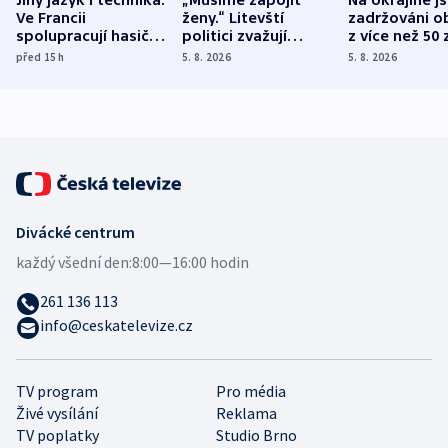
Ve Francii
ženy.“ Litevští
zadržováni o
spolupracují hasiči z
politici zvažují
z více než 50 
různých zemí
dohodu o
Bojovali na s
před 15
h
5. 8. 2026
5. 8. 2026
demografii
Ruska
Divácké centrum
každý všední den:
8:00—16:00 hodin
261 136 113
info@ceskatelevize.cz
TV program
Pro média
Živé vysílání
Reklama
TV poplatky
Studio Brno