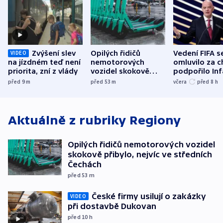
Zvýšení slev
Opilých řidičů
Vedení FIFA s
VIDEO
na jízdném teď není
nemotorových
omluvilo za c
priorita, zní z vlády
vozidel skokově
podpořilo Inf
přibylo, nejvíc ve
UEFA trvá na
před 9
m
před 53
m
včera
před 8
h
středních Čechách
bojkotu
Aktuálně z rubriky
Regiony
Opilých řidičů nemotorových vozidel
skokově přibylo, nejvíc ve středních
Čechách
před 53
m
České firmy usilují o zakázky
VIDEO
při dostavbě Dukovan
před 10
h