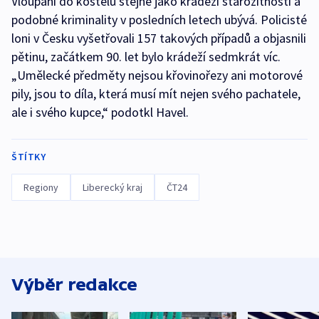
Vloupání do kostelů stejně jako krádeží starožitností a
podobné kriminality v posledních letech ubývá. Policisté
loni v Česku vyšetřovali 157 takových případů a objasnili
pětinu, začátkem 90. let bylo krádeží sedmkrát víc.
„Umělecké předměty nejsou křovinořezy ani motorové
pily, jsou to díla, která musí mít nejen svého pachatele,
ale i svého kupce,“ podotkl Havel.
ŠTÍTKY
Regiony
Liberecký kraj
ČT24
Výběr redakce