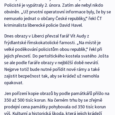
Policisté je vypátraly 2. února. Zatím ale nebyl nikdo
obviněn. „Už prvotní operatovní informace byly, že by se
nemuselo jednat o občany České republiky,“ řekl ČT
kriminalista liberecké policie David Havel.
Dnes obrazy v Liberci převzal farář Vít Audy z
frýdlantské římskokatolické farnosti. „Na místě je
velké poděkování policistům obou republik,“ řekl při
jejich převzetí. Do pertoltického kostela svatého Jošta
se ale podle faráře obrazy v nejbližší době nevrátí.
Nejprve totiž bude nutné pořídit nové rámy a také
zajistit bezpečnost tak, aby se krádež už nemohla
opakovat.
Jen pořízení kopie obrazů by podle památkářů přišlo na
350 až 500 tisíc korun. Na černém trhu by se zřejmě
prodejní cena památky pohybovala od 350 tisíc korun
výš. Kulturní a historická škoda, která jejich krádeží