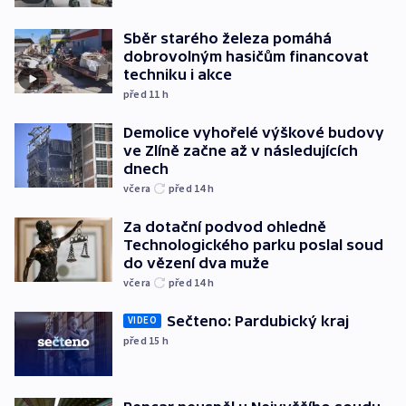
Sběr starého železa pomáhá
dobrovolným hasičům financovat
techniku i akce
před 11
h
Demolice vyhořelé výškové budovy
ve Zlíně začne až v následujících
dnech
včera
před 14
h
Za dotační podvod ohledně
Technologického parku poslal soud
do vězení dva muže
včera
před 14
h
Sečteno: Pardubický kraj
VIDEO
před 15
h