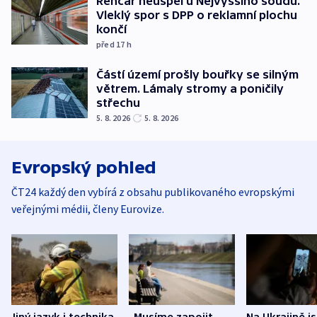
Rencar neuspěl u Nejvyššího soudu.
Vleklý spor s DPP o reklamní plochu
končí
před 17
h
Částí území prošly bouřky se silným
větrem. Lámaly stromy a poničily
střechu
5. 8. 2026
5. 8. 2026
Evropský pohled
ČT24 každý den vybírá z obsahu publikovaného evropskými
veřejnými médii, členy Eurovize.
Jiný jazyk i technika.
„Musíme zapojit
Na Ukrajině j