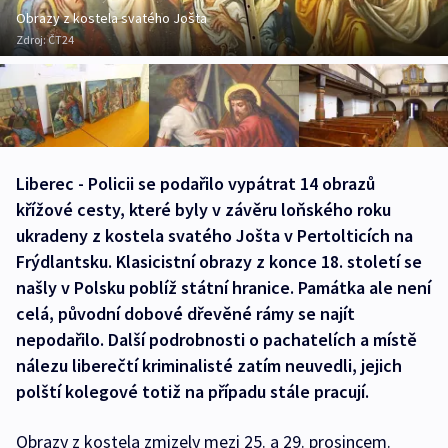
Obrazy z kostela svatého Jošta
Zdroj:
ČT24
Liberec - Policii se podařilo vypátrat 14 obrazů
křížové cesty, které byly v závěru loňského roku
ukradeny z kostela svatého Jošta v Pertolticích na
Frýdlantsku. Klasicistní obrazy z konce 18. století se
našly v Polsku poblíž státní hranice. Památka ale není
celá, původní dobové dřevěné rámy se najít
nepodařilo. Další podrobnosti o pachatelích a místě
nálezu liberečtí kriminalisté zatím neuvedli, jejich
polští kolegové totiž na případu stále pracují.
Obrazy z kostela zmizely mezi 25. a 29. prosincem.