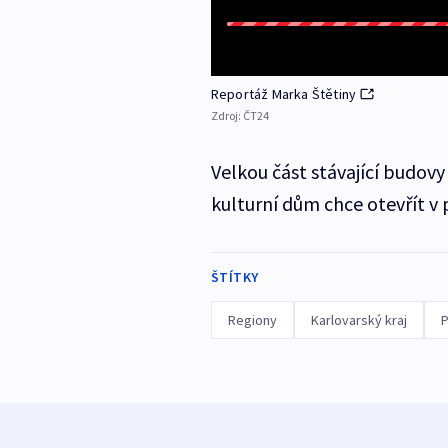
Reportáž Marka Štětiny
Zdroj:
ČT24
Velkou část stávající budov
kulturní dům chce otevřít v 
ŠTÍTKY
Regiony
Karlovarský kraj
P