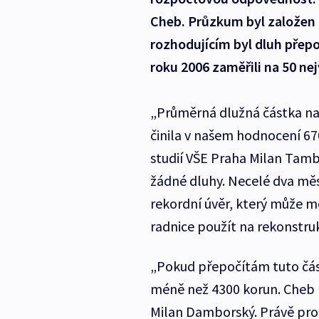
Cheb. Průzkum byl založen 
rozhodujícím byl dluh přep
roku 2006 zaměřili na 50 ne
„Průměrná dlužná částka na
činila v našem hodnocení 67
studií VŠE Praha Milan Tam
žádné dluhy. Necelé dva měsí
rekordní úvěr, který může mě
radnice použít na rekonstr
„Pokud přepočítám tuto část
méně než 4300 korun. Cheb b
Milan Damborský. Právě pro