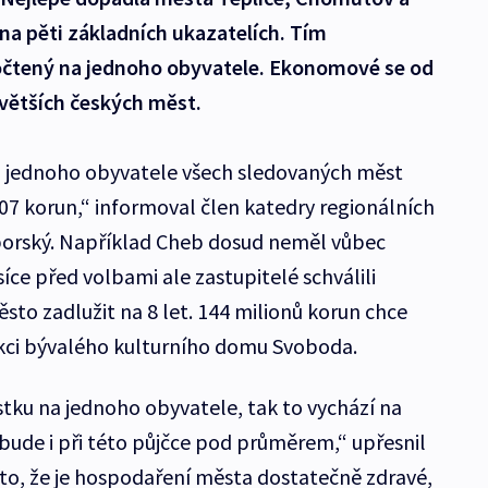
na pěti základních ukazatelích. Tím
očtený na jednoho obyvatele. Ekonomové se od
jvětších českých měst.
 jednoho obyvatele všech sledovaných měst
07 korun,“ informoval člen katedry regionálních
borský. Například Cheb dosud neměl vůbec
ce před volbami ale zastupitelé schválili
sto zadlužit na 8 let. 144 milionů korun chce
ukci bývalého kulturního domu Svoboda.
ku na jednoho obyvatele, tak to vychází na
ude i při této půjčce pod průměrem,“ upřesnil
to, že je hospodaření města dostatečně zdravé,