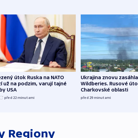
zený útok Ruska na NATO
Ukrajina znovu zasáhla
í už na podzim, varují tajné
Wildberies. Rusové útoč
žby USA
Charkovské oblasti
před 22
minutami
před 29
minutami
ky
Regiony