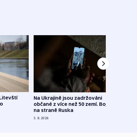
Litevští
Na Ukrajině jsou zadržováni
Španě
 o
občané z více než 50 zemí. Bojovali
dosta
na straně Ruska
4. 8. 20
5. 8. 2026