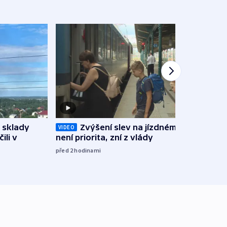
 sklady
Opil
Zvýšení slev na jízdném teď
VIDEO
ili v
vozid
není priorita, zní z vlády
stře
před 2
hodinami
před 3