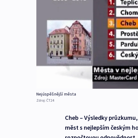
Nejúspěšnější města
Zdroj:
ČT24
Cheb – Výsledky průzkumu, 
měst s nejlepším českým h
rozpočtovou odpovědnost. 