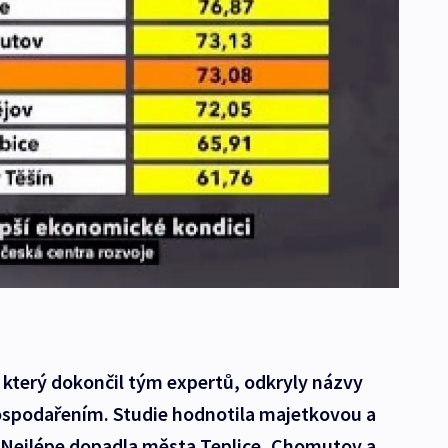
který dokončil tým expertů, odkryly názvy
ospodařením. Studie hodnotila majetkovou a
Nejlépe dopadla města Teplice, Chomutov a