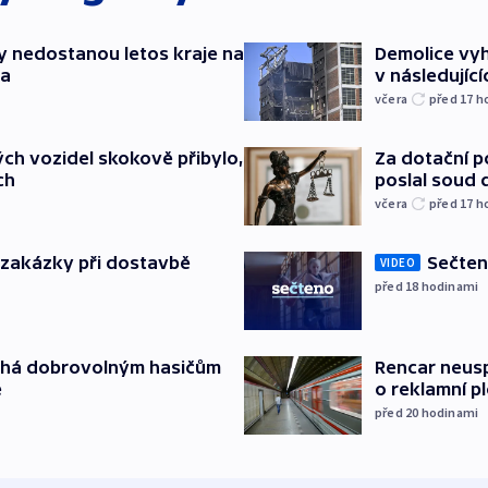
y nedostanou letos kraje na
Demolice vyh
ta
v následujíc
včera
před 17
h
Za dotační 
ch vozidel skokově přibylo,
poslal soud 
ch
včera
před 17
h
o zakázky při dostavbě
Sečten
VIDEO
před 18
hodinami
áhá dobrovolným hasičům
Rencar neusp
e
o reklamní p
před 20
hodinami