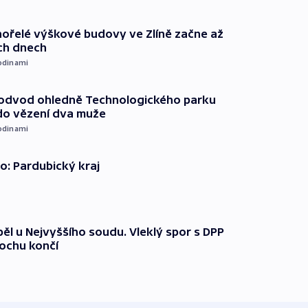
ořelé výškové budovy ve Zlíně začne až
ích dnech
odinami
podvod ohledně Technologického parku
do vězení dva muže
odinami
o: Pardubický kraj
ěl u Nejvyššího soudu. Vleklý spor s DPP
lochu končí