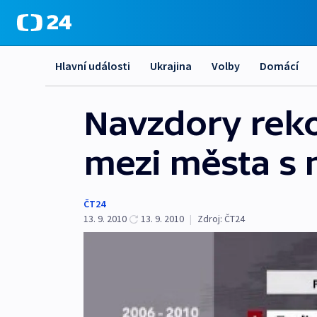
Hlavní události
Ukrajina
Volby
Domácí
Navzdory rek
mezi města s 
ČT24
13. 9. 2010
13. 9. 2010
|
Zdroj:
ČT24