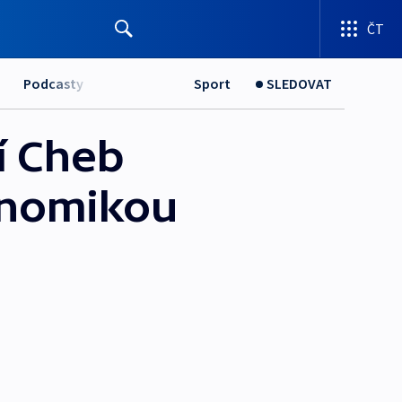
ČT
Podcasty
Sport
SLEDOVAT
í Cheb
onomikou