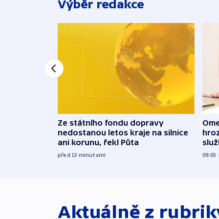
Výběr redakce
Ome
Ze státního fondu dopravy
hroz
nedostanou letos kraje na silnice
slu
ani korunu, řekl Půta
09:05
před 15
minutami
Aktuálně z rubri