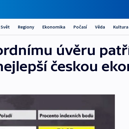
Svět
Regiony
Ekonomika
Počasí
Věda
Kultura
ordnímu úvěru patř
nejlepší českou ek