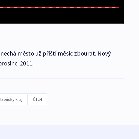
y nechá město už příští měsíc zbourat. Nový
prosinci 2011.
lzeňský kraj
ČT24