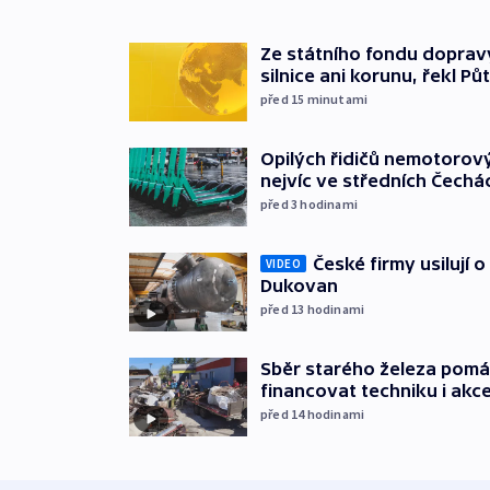
Ze státního fondu doprav
silnice ani korunu, řekl Pů
před 15
minutami
Opilých řidičů nemotorový
nejvíc ve středních Čechá
před 3
hodinami
České firmy usilují 
VIDEO
Dukovan
před 13
hodinami
Sběr starého železa pom
financovat techniku i akc
před 14
hodinami