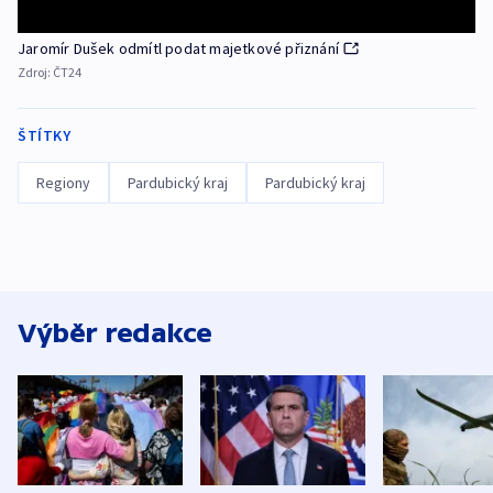
Jaromír Dušek odmítl podat majetkové přiznání
Zdroj:
ČT24
ŠTÍTKY
Regiony
Pardubický kraj
Pardubický kraj
Výběr redakce