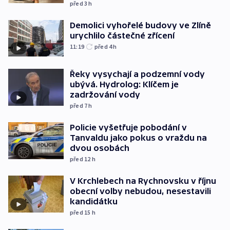
před 3
h
Demolici vyhořelé budovy ve Zlíně
urychlilo částečné zřícení
11:19
před 4
h
Řeky vysychají a podzemní vody
ubývá. Hydrolog: Klíčem je
zadržování vody
před 7
h
Policie vyšetřuje pobodání v
Tanvaldu jako pokus o vraždu na
dvou osobách
před 12
h
V Krchlebech na Rychnovsku v říjnu
obecní volby nebudou, nesestavili
kandidátku
před 15
h