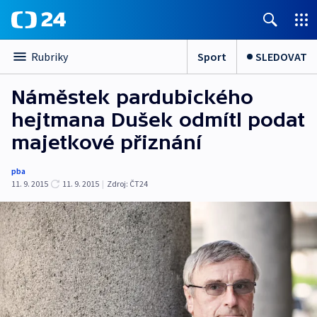
Sport
SLEDOVAT
Rubriky
Náměstek pardubického
hejtmana Dušek odmítl podat
majetkové přiznání
pba
11. 9. 2015
11. 9. 2015
|
Zdroj:
ČT24