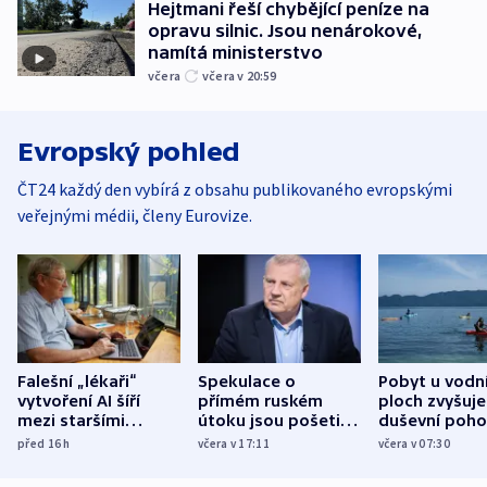
Hejtmani řeší chybějící peníze na
opravu silnic. Jsou nenárokové,
namítá ministerstvo
včera
včera v 20:59
Evropský pohled
ČT24 každý den vybírá z obsahu publikovaného evropskými
veřejnými médii, členy Eurovize.
Falešní „lékaři“
Spekulace o
Pobyt u vodn
vytvoření AI šíří
přímém ruském
ploch zvyšuje
mezi staršími
útoku jsou pošetilé,
duševní poho
Poláky nebezpečné
míní estonský
ukázala
před 16
h
včera v 17:11
včera v 07:30
zdravotní rady
bezpečnostní
mezinárodní 
expert