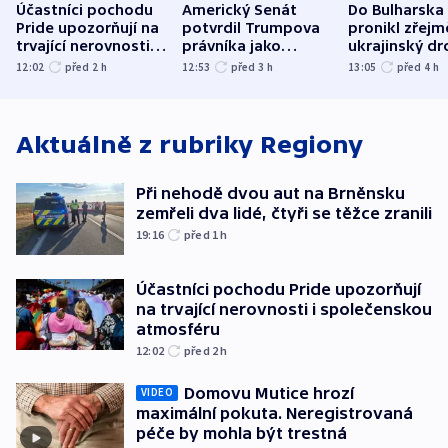
Účastníci pochodu
Americký Senát
Do Bulharska
Pride upozorňují na
potvrdil Trumpova
pronikl zřejm
trvající nerovnosti i
právníka jako
ukrajinský dr
společenskou
ministra
explodoval k
12:02
před 2
h
12:53
před 3
h
13:05
před 4
h
atmosféru
spravedlnosti
od plynovod
Aktuálně z rubriky
Regiony
Při nehodě dvou aut na Brněnsku
zemřeli dva lidé, čtyři se těžce zranili
19:16
před 1
h
Účastníci pochodu Pride upozorňují
na trvající nerovnosti i společenskou
atmosféru
12:02
před 2
h
Domovu Mutice hrozí
VIDEO
maximální pokuta. Neregistrovaná
péče by mohla být trestná