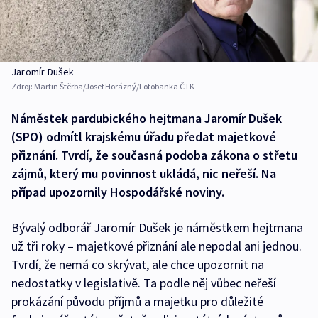
Jaromír Dušek
Zdroj:
Martin Štěrba/Josef Horázný/Fotobanka ČTK
Náměstek pardubického hejtmana Jaromír Dušek
(SPO) odmítl krajskému úřadu předat majetkové
přiznání. Tvrdí, že současná podoba zákona o střetu
zájmů, který mu povinnost ukládá, nic neřeší. Na
případ upozornily Hospodářské noviny.
Bývalý odborář Jaromír Dušek je náměstkem hejtmana
už tři roky – majetkové přiznání ale nepodal ani jednou.
Tvrdí, že nemá co skrývat, ale chce upozornit na
nedostatky v legislativě. Ta podle něj vůbec neřeší
prokázání původu příjmů a majetku pro důležité