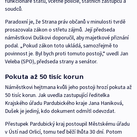
funkcionáře státu, včetně policie, státních zástupců a
soudců.
Paradoxní je, že Strana práv občanů v minulosti tvrdě
prosazovala zákon o střetu zájmů. Její předseda
náměstkovi Duškovi doporučil, aby majetkové přiznání
podal. „Pokud zákon toto ukládá, samozřejmě to
povinnost je. Byl bych proti tomuto postoji,“ uvedl Jan
Veleba (SPO), předseda strany a senátor.
Pokuta až 50 tisíc korun
Náměstkovi hejtmana kvůli jeho postoji hrozí pokuta až
50 tisíc korun. Jak uvedla zastupující ředitelka
Krajského úřadu Pardubického kraje Jana Haniková,
Dušek je jediný, kdo dokument odmítl odevzdat.
Přestupek Pardubický kraj postoupil Městskému úřadu
v Ústí nad Orlicí, tomu teď běží lhůta 30 dní. Potom