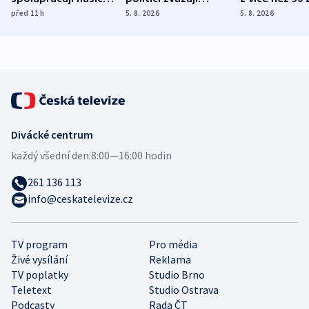
různých zemí
dohodu o
Bojovali na s
před 11
h
5. 8. 2026
5. 8. 2026
demografii
Ruska
Divácké centrum
každý všední den:
8:00—16:00 hodin
261 136 113
info@ceskatelevize.cz
TV program
Pro média
Živé vysílání
Reklama
TV poplatky
Studio Brno
Teletext
Studio Ostrava
Podcasty
Rada ČT