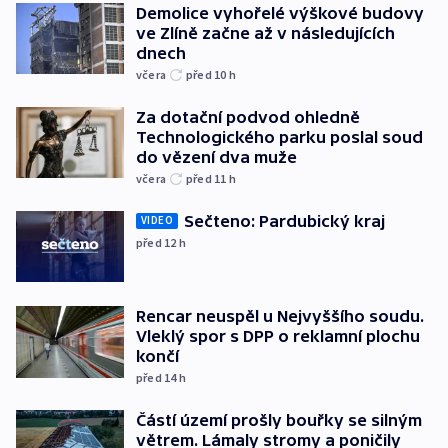
Demolice vyhořelé výškové budovy
ve Zlíně začne až v následujících
dnech
včera
před 10
h
Za dotační podvod ohledně
Technologického parku poslal soud
do vězení dva muže
včera
před 11
h
Sečteno: Pardubický kraj
VIDEO
před 12
h
Rencar neuspěl u Nejvyššího soudu.
Vleklý spor s DPP o reklamní plochu
končí
před 14
h
Částí území prošly bouřky se silným
větrem. Lámaly stromy a poničily