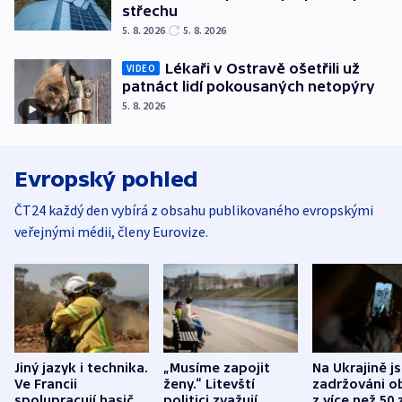
střechu
5. 8. 2026
5. 8. 2026
Lékaři v Ostravě ošetřili už
VIDEO
patnáct lidí pokousaných netopýry
5. 8. 2026
Evropský pohled
ČT24 každý den vybírá z obsahu publikovaného evropskými
veřejnými médii, členy Eurovize.
Jiný jazyk i technika.
„Musíme zapojit
Na Ukrajině j
Ve Francii
ženy.“ Litevští
zadržováni o
spolupracují hasiči z
politici zvažují
z více než 50 