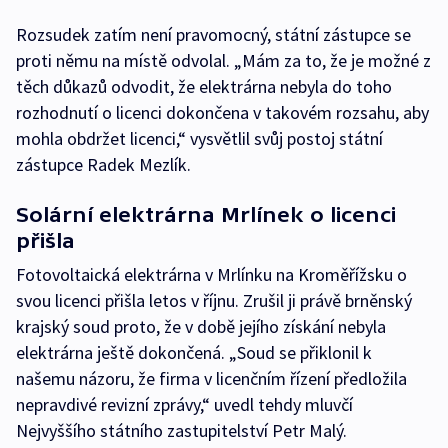
Rozsudek zatím není pravomocný, státní zástupce se
proti němu na místě odvolal. „Mám za to, že je možné z
těch důkazů odvodit, že elektrárna nebyla do toho
rozhodnutí o licenci dokončena v takovém rozsahu, aby
mohla obdržet licenci,“ vysvětlil svůj postoj státní
zástupce Radek Mezlík.
Solární elektrárna Mrlínek o licenci
přišla
Fotovoltaická elektrárna v Mrlínku na Kroměřížsku o
svou licenci přišla letos v říjnu. Zrušil ji právě brněnský
krajský soud proto, že v době jejího získání nebyla
elektrárna ještě dokončená. „Soud se přiklonil k
našemu názoru, že firma v licenčním řízení předložila
nepravdivé revizní zprávy,“ uvedl tehdy mluvčí
Nejvyššího státního zastupitelství Petr Malý.