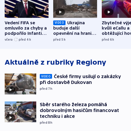
Vedení FIFA se
Ukrajina
Zbytečné výj
VIDEO
omluvilo za chyby a
buduje další
kvůli eCallu a
podpořilo Infantina.
opevnění na hranici
obtěžující ho
UEFA trvá na
s Běloruskem
zdržují záchr
včera
před 4
h
před 5
h
před 6
h
bojkotu
Aktuálně z rubriky
Regiony
České firmy usilují o zakázky
VIDEO
při dostavbě Dukovan
před 7
h
Sběr starého železa pomáhá
dobrovolným hasičům financovat
techniku i akce
před 8
h