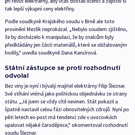
při revizi elektrárny, aby včas dostali licenci a zajistili si
tak lepší výkupní ceny elektřiny.
Podle soudkyně Krajského soudu v Brně ale toto
provinění Mezlík neprokázal. „Nebylo soudem zjištěno,
že by docházelo k manipulaci, že by znalcům byly
předkládány jen části materiálů, které se obžalovaným
hodily,“ uvedla soudkyně Dana Kancírová.
Státní zástupce se proti rozhodnutí
odvolal
Bez viny je nyní i bývalý majitel elektrárny Filip Šleznar.
Své stíhání vnímá jako politickou objednávku ze strany
státu. „Já jsem se vždy cítil nevinen. Stát pokazil a
špatně nastavil celou fázi obnovitelných zdrojů. Nyní po
pěti letech ex-post má tendenci zde v uvozovkách
upalovat nějaké čarodějnice,“ okomentoval rozhodnutí
soudu Šleznar.