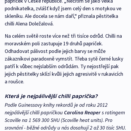
papriček v České republice. „Necítím se jako velká
podnikatelka, zvlášť když jsem celý den s motykou ve
skleníku. Ale docela se nám daří,“ přiznala pěstitelka
chilli Alena Doležalová.
Na celém světě roste více než tři tisíce odrůd. Chilli na
moravském poli zastupuje 19 druhů papriček.
Odhadovat pálivost podle jejich barvy se může
zákazníkovi paradoxně vymstít. Třeba sytě černé lusky
patří k vůbec nejslabším odrůdám. Ty nejostřejší pak
jejich pěstitelky sklízí kvůli jejich agresivitě v rukavicích
a roušce.
Která je nejpálivější chilli paprička?
Podle Guinessovy knihy rekordů je od roku 2012
nejpálivější chilli papričkou
Carolina Reaper
s ratingem
Scoville na 1 569 300 SHU (Scoville heat units). Pro
srovnání - běžné odrůdy u nás dosahují 2 až 30 tisíc SHU.