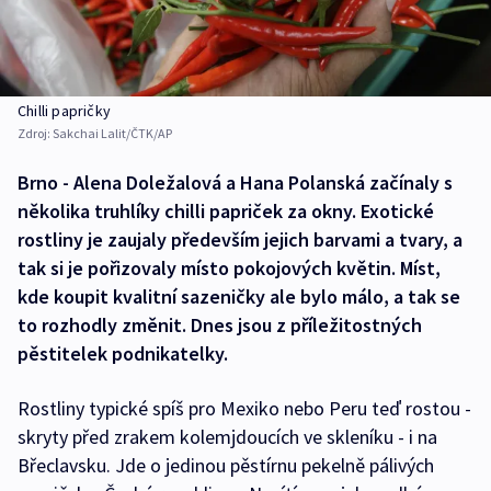
Chilli papričky
Zdroj:
Sakchai Lalit/ČTK/AP
Brno - Alena Doležalová a Hana Polanská začínaly s
několika truhlíky chilli papriček za okny. Exotické
rostliny je zaujaly především jejich barvami a tvary, a
tak si je pořizovaly místo pokojových květin. Míst,
kde koupit kvalitní sazeničky ale bylo málo, a tak se
to rozhodly změnit. Dnes jsou z příležitostných
pěstitelek podnikatelky.
Rostliny typické spíš pro Mexiko nebo Peru teď rostou -
skryty před zrakem kolemjdoucích ve skleníku - i na
Břeclavsku. Jde o jedinou pěstírnu pekelně pálivých