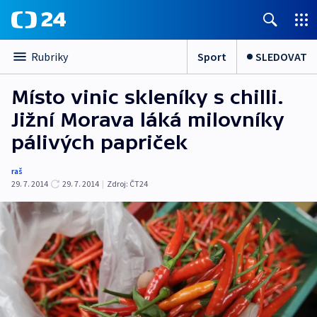
Sport
SLEDOVAT
Rubriky
Místo vinic skleníky s chilli.
Jižní Morava láká milovníky
pálivých papriček
raš
29. 7. 2014
29. 7. 2014
|
Zdroj:
ČT24