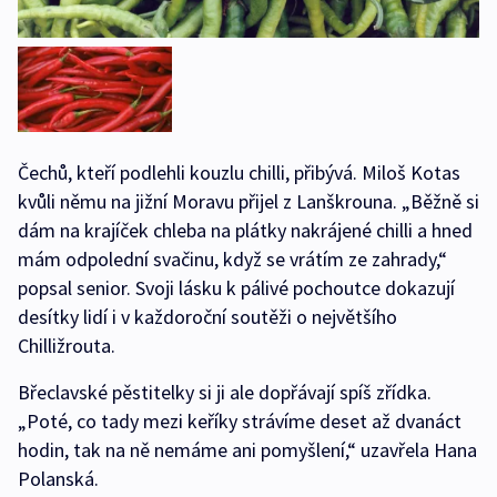
Čechů, kteří podlehli kouzlu chilli, přibývá. Miloš Kotas
kvůli němu na jižní Moravu přijel z Lanškrouna. „Běžně si
dám na krajíček chleba na plátky nakrájené chilli a hned
mám odpolední svačinu, když se vrátím ze zahrady,“
popsal senior. Svoji lásku k pálivé pochoutce dokazují
desítky lidí i v každoroční soutěži o největšího
Chilližrouta.
Břeclavské pěstitelky si ji ale dopřávají spíš zřídka.
„Poté, co tady mezi keříky strávíme deset až dvanáct
hodin, tak na ně nemáme ani pomyšlení,“ uzavřela Hana
Polanská.