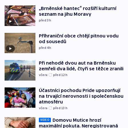
„Brněnské hantec“ rozšíří kulturní
seznam na jihu Moravy
před 3
h
Příhraniční obce chtějí pitnou vodu
od sousedů
před 4
h
Při nehodě dvou aut na Brněnsku
zemřeli dva lidé, čtyři se těžce zranili
včera
před 12
h
Účastníci pochodu Pride upozorňují
na trvající nerovnosti i společenskou
atmosféru
včera
před 13
h
Domovu Mutice hrozí
VIDEO
maximální pokuta. Neregistrovaná