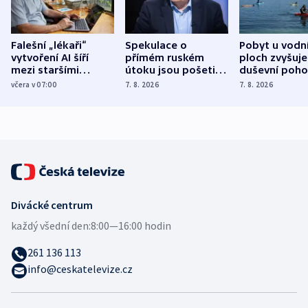
Falešní „lékaři“
Spekulace o
Pobyt u vodn
vytvoření AI šíří
přímém ruském
ploch zvyšuje
mezi staršími
útoku jsou pošetilé,
duševní poho
Poláky nebezpečné
míní estonský
ukázala
včera v 07:00
7. 8. 2026
7. 8. 2026
zdravotní rady
bezpečnostní
mezinárodní 
expert
Divácké centrum
každý všední den:
8:00—16:00 hodin
261 136 113
info@ceskatelevize.cz