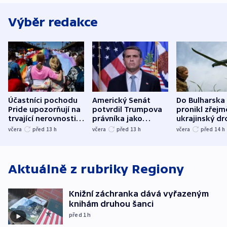
Výběr redakce
Účastníci pochodu
Americký Senát
Do Bulharska
Pride upozorňují na
potvrdil Trumpova
pronikl zřejm
trvající nerovnosti i
právníka jako
ukrajinský dr
společenskou
ministra
explodoval k
včera
před 13
h
včera
před 13
h
včera
před 14
h
atmosféru
spravedlnosti
od plynovod
Aktuálně z rubriky
Regiony
Knižní záchranka dává vyřazeným
knihám druhou šanci
před 1
h