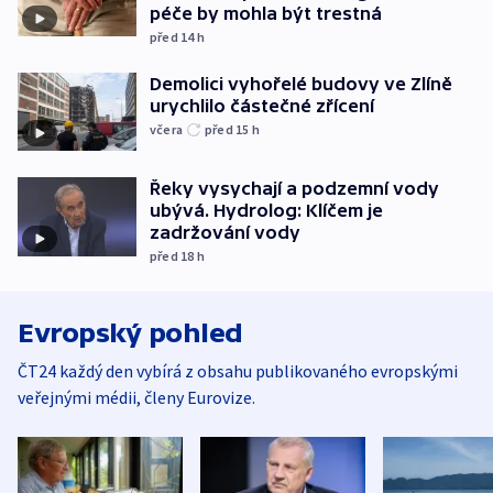
péče by mohla být trestná
před 14
h
Demolici vyhořelé budovy ve Zlíně
urychlilo částečné zřícení
včera
před 15
h
Řeky vysychají a podzemní vody
ubývá. Hydrolog: Klíčem je
zadržování vody
před 18
h
Evropský pohled
ČT24 každý den vybírá z obsahu publikovaného evropskými
veřejnými médii, členy Eurovize.