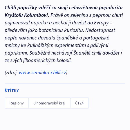
Chilli papričky vděčí za svoji celosvětovou popularitu
Kryštofu Kolumbovi.
Právě on zeleninu s peprnou chutí
pojmenoval paprika a nechal ji dovézt do Evropy –
především jako botanickou kuriozitu. Nedostupnost
pepře nakonec dovedla španělské a portugalské
mnichy ke kulinářským experimentům s pálivými
paprikami. Souběžně nechávají Španělé chilli dovážet i
ze svých jihoamerických kolonií.
(zdroj:
www.seminka-chilli.cz
)
ŠTÍTKY
Regiony
Jihomoravský kraj
ČT24