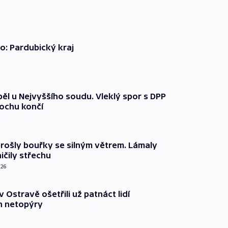
o: Pardubický kraj
ěl u Nejvyššího soudu. Vleklý spor s DPP
lochu končí
prošly bouřky se silným větrem. Lámaly
ičily střechu
026
v Ostravě ošetřili už patnáct lidí
 netopýry