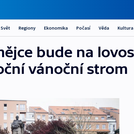
Svět
Regiony
Ekonomika
Počasí
Věda
Kultura
mějce bude na lovo
oční vánoční strom