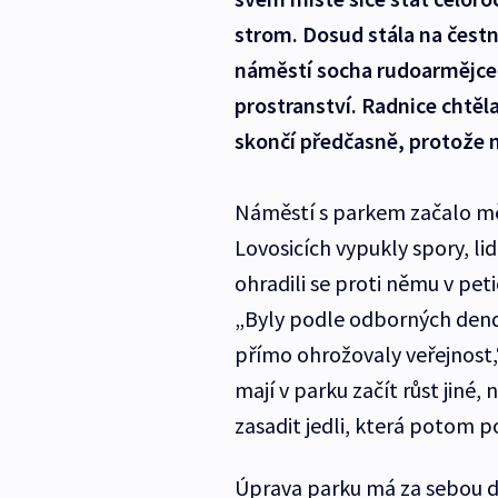
strom. Dosud stála na čest
náměstí socha rudoarmějce, 
prostranství. Radnice chtěl
skončí předčasně, protože 
Náměstí s parkem začalo měs
Lovosicích vypukly spory, li
ohradili se proti němu v pet
„Byly podle odborných dend
přímo ohrožovaly veřejnost,
mají v parku začít růst jiné
zasadit jedli, která potom p
Úprava parku má za sebou dv