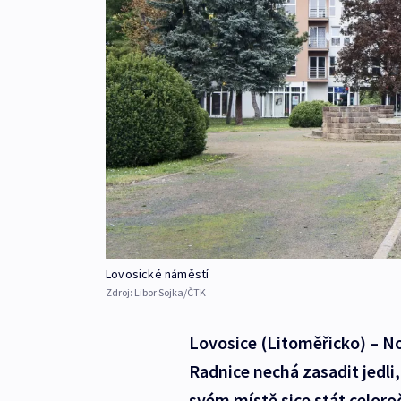
Lovosické náměstí
Zdroj:
Libor Sojka/ČTK
Lovosice (Litoměřicko) – N
Radnice nechá zasadit jedli
svém místě sice stát celoro