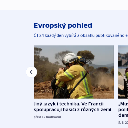
Evropský pohled
ČT24 každý den vybírá z obsahu publikovaného e
Jiný jazyk i technika. Ve Francii
„Mus
spolupracují hasiči z různých zemí
poli
dem
před 12
hodinami
5. 8. 2