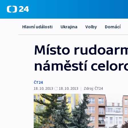
Hlavní události
Ukrajina
Volby
Domácí
Místo rudoar
náměstí celor
ČT24
18. 10. 2013
18. 10. 2013
|
Zdroj:
ČT24