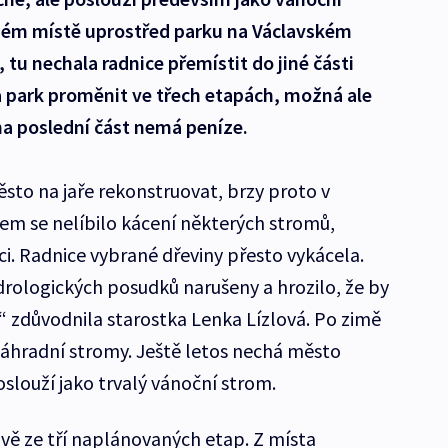
ném místě uprostřed parku na Václavském
tu nechala radnice přemístit do jiné části
a park proměnit ve třech etapách, možná ale
na poslední část nemá peníze.
to na jaře rekonstruovat, brzy proto v
dem se nelíbilo kácení některých stromů,
ici. Radnice vybrané dřeviny přesto vykácela.
rologických posudků narušeny a hrozilo, že by
“ zdůvodnila starostka Lenka Lízlová. Po zimě
, náhradní stromy. Ještě letos nechá město
oslouží jako trvalý vánoční strom.
ě ze tří naplánovaných etap. Z místa