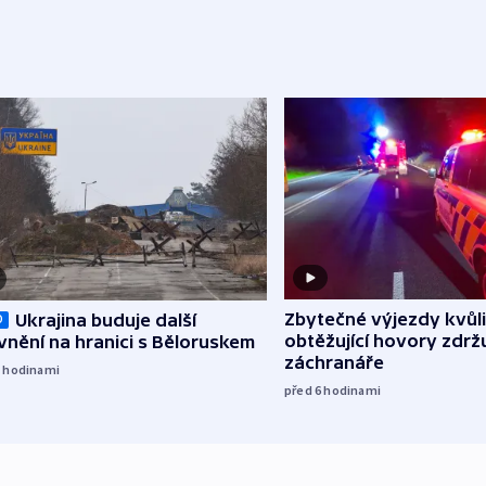
Zbytečné výjezdy kvůli
Ukrajina buduje další
O
obtěžující hovory zdržu
nění na hranici s Běloruskem
záchranáře
5
hodinami
před 6
hodinami