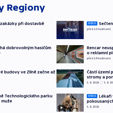
ky
Regiony
o zakázky při dostavbě
Sečten
VIDEO
před 12
hodinami
áhá dobrovolným hasičům
Rencar neusp
e
o reklamní p
před 14
hodinami
é budovy ve Zlíně začne až
Částí území 
stromy a pon
5. 8. 2026
5. 8. 2
ně Technologického parku
Lékaři 
VIDEO
a muže
pokousaných
5. 8. 2026