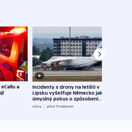
 eCallu a
Incidenty s drony na letišti v
Klima
jí
Lipsku vyšetřuje Německo jako
podn
úmyslný pokus o způsobení
i sví
exploze
včera
před 7
hodinami
včera