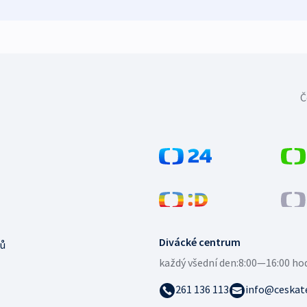
Č
Divácké centrum
ů
každý všední den:
8:00—16:00 ho
261 136 113
info@ceskate