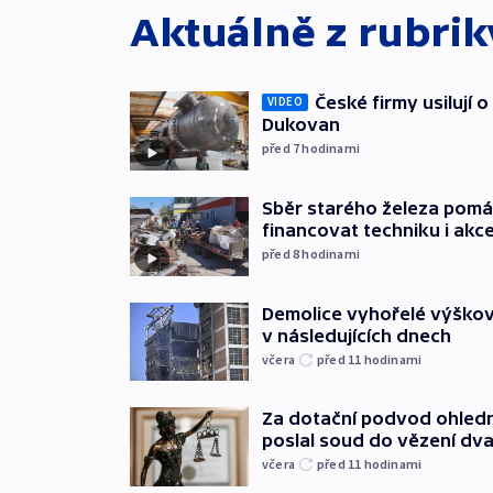
Aktuálně z rubri
České firmy usilují 
VIDEO
Dukovan
před 7
hodinami
Sběr starého železa pom
financovat techniku i akc
před 8
hodinami
Demolice vyhořelé výškov
v následujících dnech
včera
před 11
hodinami
Za dotační podvod ohled
poslal soud do vězení dv
včera
před 11
hodinami