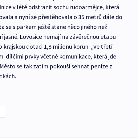
nice v létě odstranit sochu rudoarmějce, která
vala a nyní se přestěhovala o 35 metrů dále do
 se s parkem ještě stane něco jiného než
í jasné. Lovosice nemají na závěrečnou etapu
 krajskou dotaci 1,8 milionu korun. „Ve třetí
mi dílčími prvky včetně komunikace, která jde
 Město se tak zatím pokouší sehnat peníze z
stkách.