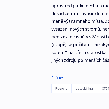
uprostřed parku nechala rad
dosud centru Lovosic domino
méně významného místa. Zda
vysazení nových stromů, nen
peníze a neuspěly s žádostí o
(etapě) se počítalo s nějaký
kolem,“ nastínila starostka.
jiných zdrojů po menších čá
ŠTÍTKY
Regiony
Ústecký kraj
ČT24