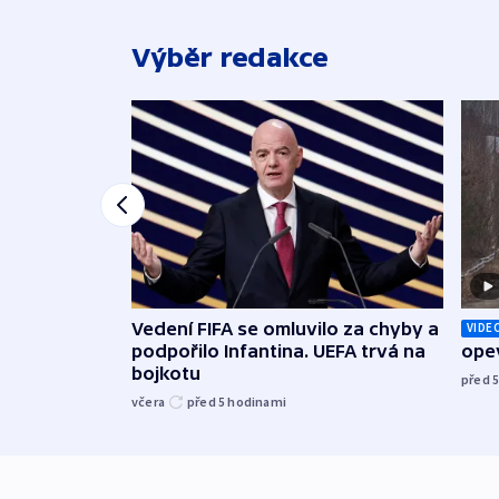
Výběr redakce
Vedení FIFA se omluvilo za chyby a
VIDE
podpořilo Infantina. UEFA trvá na
opev
bojkotu
před 
včera
před 5
hodinami