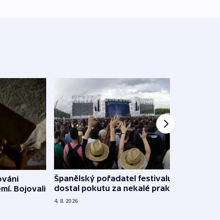
Španělský pořadatel festivalu
ováni
Lesn
dostal pokutu za nekalé praktiky
mí. Bojovali
dopa
zdrav
4. 8. 2026
4. 8. 20