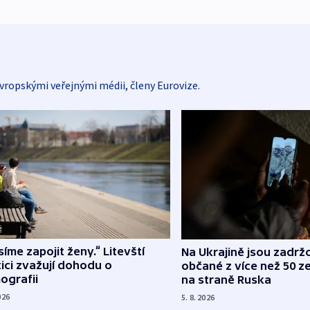
vropskými veřejnými médii, členy Eurovize.
íme zapojit ženy.“ Litevští
Na Ukrajině jsou zadrž
tici zvažují dohodu o
občané z více než 50 ze
ografii
na straně Ruska
026
5. 8. 2026