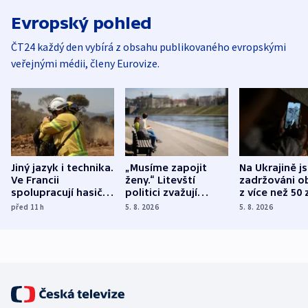
Evropský pohled
ČT24 každý den vybírá z obsahu publikovaného evropskými
veřejnými médii, členy Eurovize.
Jiný jazyk i technika.
„Musíme zapojit
Na Ukrajině j
Ve Francii
ženy.“ Litevští
zadržováni o
spolupracují hasiči z
politici zvažují
z více než 50 
různých zemí
dohodu o
Bojovali na s
před 11
h
5. 8. 2026
5. 8. 2026
demografii
Ruska