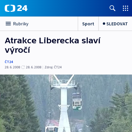
Sport
SLEDOVAT
Rubriky
Atrakce Liberecka slaví
výročí
ČT24
28. 6. 2008
28. 6. 2008
|
Zdroj:
ČT24