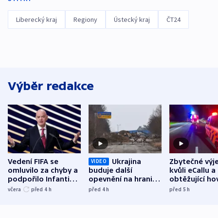
Liberecký kraj
Regiony
Ústecký kraj
ČT24
Výběr redakce
Vedení FIFA se
Ukrajina
Zbytečné výj
VIDEO
omluvilo za chyby a
buduje další
kvůli eCallu a
podpořilo Infantina.
opevnění na hranici
obtěžující ho
UEFA trvá na
s Běloruskem
zdržují záchr
včera
před 4
h
před 4
h
před 5
h
bojkotu