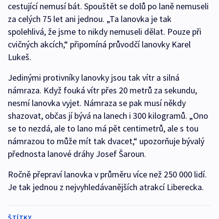
cestující nemusí bát. Spouštět se dolů po laně nemuseli
za celých 75 let ani jednou. „Ta lanovka je tak
spolehlivá, že jsme to nikdy nemuseli dělat. Pouze při
cvičných akcích,“ připomíná průvodčí lanovky Karel
Lukeš.
Jedinými protivníky lanovky jsou tak vítr a silná
námraza. Když fouká vítr přes 20 metrů za sekundu,
nesmí lanovka vyjet. Námraza se pak musí někdy
shazovat, občas jí bývá na lanech i 300 kilogramů. „Ono
se to nezdá, ale to lano má pět centimetrů, ale s tou
námrazou to může mít tak dvacet,“ upozorňuje bývalý
přednosta lanové dráhy Josef Šaroun.
Ročně přepraví lanovka v průměru více než 250 000 lidí.
Je tak jednou z nejvyhledávanějších atrakcí Liberecka.
ŠTÍTKY