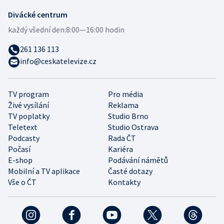
Divácké centrum
každý všední den:
8:00—16:00 hodin
261 136 113
info@ceskatelevize.cz
TV program
Pro média
Živé vysílání
Reklama
TV poplatky
Studio Brno
Teletext
Studio Ostrava
Podcasty
Rada ČT
Počasí
Kariéra
E-shop
Podávání námětů
Mobilní a TV aplikace
Časté dotazy
Vše o ČT
Kontakty