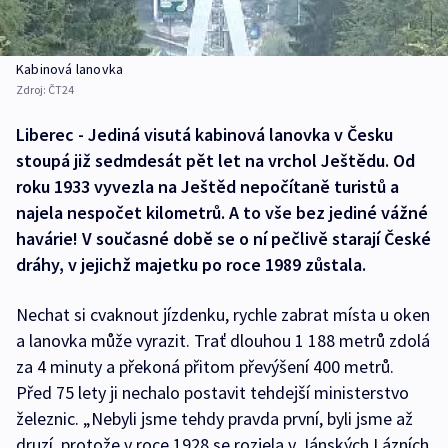
Kabinová lanovka
Zdroj:
ČT24
Liberec - Jediná visutá kabinová lanovka v Česku
stoupá již sedmdesát pět let na vrchol Ještědu. Od
roku 1933 vyvezla na Ještěd nepočítaně turistů a
najela nespočet kilometrů. A to vše bez jediné vážné
havárie! V současné době se o ní pečlivě starají České
dráhy, v jejichž majetku po roce 1989 zůstala.
Nechat si cvaknout jízdenku, rychle zabrat místa u oken
a lanovka může vyrazit. Trať dlouhou 1 188 metrů zdolá
za 4 minuty a překoná přitom převýšení 400 metrů.
Před 75 lety ji nechalo postavit tehdejší ministerstvo
železnic. „Nebyli jsme tehdy pravda první, byli jsme až
druzí, protože v roce 1928 se rozjela v Jánských Lázních