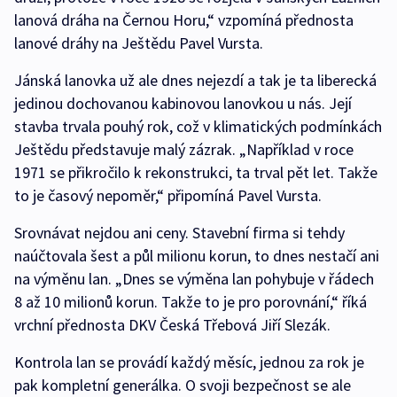
lanová dráha na Černou Horu,“ vzpomíná přednosta
lanové dráhy na Ještědu Pavel Vursta.
Jánská lanovka už ale dnes nejezdí a tak je ta liberecká
jedinou dochovanou kabinovou lanovkou u nás. Její
stavba trvala pouhý rok, což v klimatických podmínkách
Ještědu představuje malý zázrak. „Například v roce
1971 se přikročilo k rekonstrukci, ta trval pět let. Takže
to je časový nepoměr,“ připomíná Pavel Vursta.
Srovnávat nejdou ani ceny. Stavební firma si tehdy
naúčtovala šest a půl milionu korun, to dnes nestačí ani
na výměnu lan. „Dnes se výměna lan pohybuje v řádech
8 až 10 milionů korun. Takže to je pro porovnání,“ říká
vrchní přednosta DKV Česká Třebová Jiří Slezák.
Kontrola lan se provádí každý měsíc, jednou za rok je
pak kompletní generálka. O svoji bezpečnost se ale