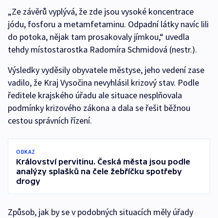
„Ze závěrů vyplývá, že zde jsou vysoké koncentrace
jódu, fosforu a metamfetaminu. Odpadní látky navíc lili
do potoka, nějak tam prosakovaly jímkou,“ uvedla
tehdy místostarostka Radomíra Schmidová (nestr.).
Výsledky vyděsily obyvatele městyse, jeho vedení zase
vadilo, že Kraj Vysočina nevyhlásil krizový stav. Podle
ředitele krajského úřadu ale situace nesplňovala
podmínky krizového zákona a dala se řešit běžnou
cestou správních řízení.
ODKAZ
Království pervitinu. Česká města jsou podle
analýzy splašků na čele žebříčku spotřeby
drogy
Způsob, jak by se v podobných situacích měly úřady