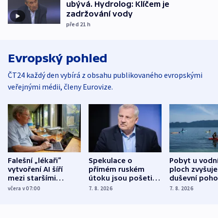
ubývá. Hydrolog: Klíčem je
zadržování vody
před 21
h
Evropský pohled
ČT24 každý den vybírá z obsahu publikovaného evropskými
veřejnými médii, členy Eurovize.
Falešní „lékaři“
Spekulace o
Pobyt u vodn
vytvoření AI šíří
přímém ruském
ploch zvyšuje
mezi staršími
útoku jsou pošetilé,
duševní poho
Poláky nebezpečné
míní estonský
ukázala
včera v 07:00
7. 8. 2026
7. 8. 2026
zdravotní rady
bezpečnostní
mezinárodní 
expert