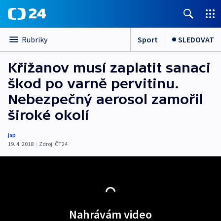
Sport
SLEDOVAT
Rubriky
Křižanov musí zaplatit sanaci
škod po varně pervitinu.
Nebezpečný aerosol zamořil
široké okolí
jap
19. 4. 2018
|
Zdroj:
ČT24
Nahrávám video