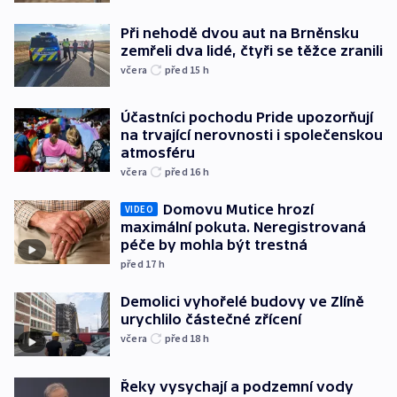
Při nehodě dvou aut na Brněnsku
zemřeli dva lidé, čtyři se těžce zranili
včera
před 15
h
Účastníci pochodu Pride upozorňují
na trvající nerovnosti i společenskou
atmosféru
včera
před 16
h
Domovu Mutice hrozí
VIDEO
maximální pokuta. Neregistrovaná
péče by mohla být trestná
před 17
h
Demolici vyhořelé budovy ve Zlíně
urychlilo částečné zřícení
včera
před 18
h
Řeky vysychají a podzemní vody