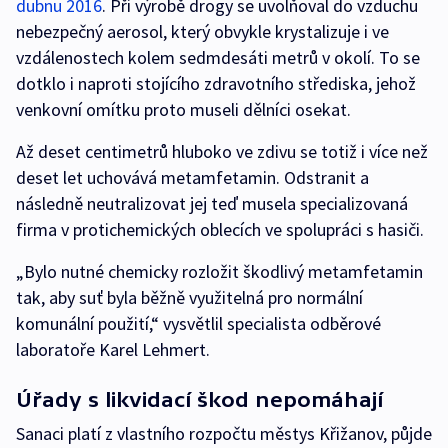
dubnu 2016
. Při výrobě drogy se uvolňoval do vzduchu
nebezpečný aerosol, který obvykle krystalizuje i ve
vzdálenostech kolem sedmdesáti metrů v okolí. To se
dotklo i naproti stojícího zdravotního střediska, jehož
venkovní omítku proto museli dělníci osekat.
Až deset centimetrů hluboko ve zdivu se totiž i více než
deset let uchovává metamfetamin. Odstranit a
následně neutralizovat jej teď musela specializovaná
firma v protichemických oblecích ve spolupráci s hasiči.
„Bylo nutné chemicky rozložit škodlivý metamfetamin
tak, aby suť byla běžně využitelná pro normální
komunální použití,“ vysvětlil specialista odběrové
laboratoře Karel Lehmert.
Úřady s likvidací škod nepomáhají
Sanaci platí z vlastního rozpočtu městys Křižanov, půjde