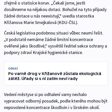
zřejmě o statisíce korun. „Čekali jsme, jestli
dosáhneme na nějakou dotaci. Bohužel na tyto případy
žádné dotace u nás neexistují,“ uvedla starostka
Křižanova Marie Smejkalová (KDU-ČSL).
Česká legislativa podobnou situaci vůbec neumí řešit.
„V podstatě nemáme žádné limitní koncentrace
ověřené jako škodlivé,“ vysvětlil ředitel sekce ochrany a
podpory zdraví Krajské hygienické stanice.
ODKAZ
Po varně drog v Křižanově zůstala ekologická
zátěž. Úřady si s ní zatím neví rady
Vedení městyse si po odhalení varny nechalo
vypracovat odborný posudek, podle kterého mohou být
nepovolené koncentrace škodlivin i v širokém okolí.