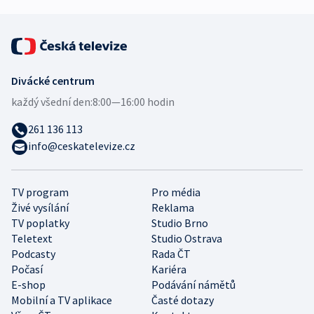
Divácké centrum
každý všední den:
8:00—16:00 hodin
261 136 113
info@ceskatelevize.cz
TV program
Pro média
Živé vysílání
Reklama
TV poplatky
Studio Brno
Teletext
Studio Ostrava
Podcasty
Rada ČT
Počasí
Kariéra
E-shop
Podávání námětů
Mobilní a TV aplikace
Časté dotazy