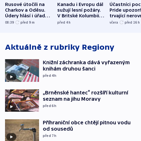
Rusové útočili na
Kanadu i Evropu dál
Účastníci po
Charkov a Oděsu.
sužují lesní požáry.
Pride upozorň
Údery hlásí i úřady v
V Britské Kolumbii
trvající nerov
Bělgorodu
evakuovali tisíce lidí
společensko
08:39
před 9
m
před 4
h
včera
před 16
h
atmosféru
Aktuálně z rubriky
Regiony
Knižní záchranka dává vyřazeným
knihám druhou šanci
před 4
h
„Brněnské hantec“ rozšíří kulturní
seznam na jihu Moravy
před 6
h
Příhraniční obce chtějí pitnou vodu
od sousedů
před 7
h