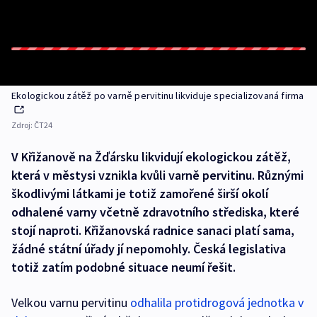
Ekologickou zátěž po varně pervitinu likviduje specializovaná firma
Zdroj:
ČT24
V Křižanově na Žďársku likvidují ekologickou zátěž,
která v městysi vznikla kvůli varně pervitinu. Různými
škodlivými látkami je totiž zamořené širší okolí
odhalené varny včetně zdravotního střediska, které
stojí naproti. Křižanovská radnice sanaci platí sama,
žádné státní úřady jí nepomohly. Česká legislativa
totiž zatím podobné situace neumí řešit.
Velkou varnu pervitinu
odhalila protidrogová jednotka v