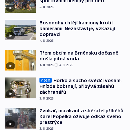
sportovními kempy pro děti
5. 8. 2026
Bosonohy chtějí kamiony krotit
kamerami. Nezastaví je, vzkazují
dopravci
4. 8. 2026
Třem obcím na Brněnsku dočasně
došla pitná voda
4. 8. 2026
4. 8. 2026
Horko a sucho svědčí vosám.
VIDEO
Hnízda bobtnají, přibývá zásahů
záchranářů
3. 8. 2026
Zvukař, muzikant a sběratel příběhů
Karel Popelka oživuje odkaz svého
prastrýce
3. 8. 2026