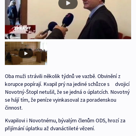
Oba muži strávili několik týdnů ve vazbě. Obvinění z
korupce popírají. Kvapil prý na jediné schůzce s dvojicí
Novotný-Štopl netušil, že se jedná o úplatcích. Novotný
se hájí tím, že peníze vyinkasoval za poradenskou
činnost.
Kvapilovi i Novotnému, bývalým členům ODS, hrozí za
přijímání úplatku až dvanáctileté vězení.