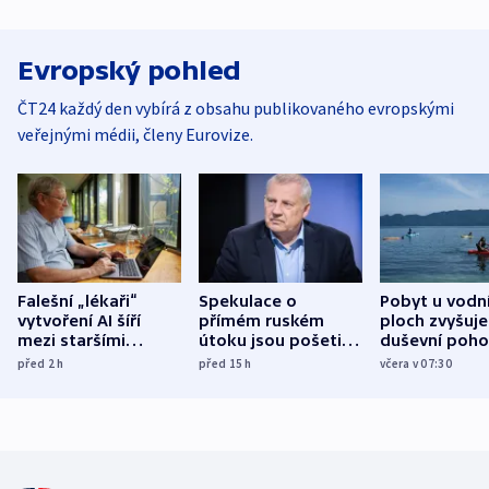
Evropský pohled
ČT24 každý den vybírá z obsahu publikovaného evropskými
veřejnými médii, členy Eurovize.
Falešní „lékaři“
Spekulace o
Pobyt u vodn
vytvoření AI šíří
přímém ruském
ploch zvyšuje
mezi staršími
útoku jsou pošetilé,
duševní poho
Poláky nebezpečné
míní estonský
ukázala
před 2
h
před 15
h
včera v 07:30
zdravotní rady
bezpečnostní
mezinárodní 
expert