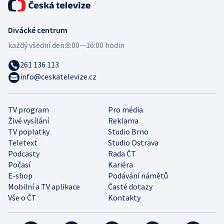
Divácké centrum
každý všední den:
8:00—16:00 hodin
261 136 113
info@ceskatelevize.cz
TV program
Pro média
Živé vysílání
Reklama
TV poplatky
Studio Brno
Teletext
Studio Ostrava
Podcasty
Rada ČT
Počasí
Kariéra
E-shop
Podávání námětů
Mobilní a TV aplikace
Časté dotazy
Vše o ČT
Kontakty