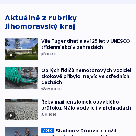
Aktuálně z rubriky
Jihomoravský kraj
Vila Tugendhat slaví 25 let v UNESCO
třídenní akcí v zahradách
před 18
h
Opilých řidičů nemotorových vozidel
skokově přibylo, nejvíc ve středních
Čechách
včera v 06:01
Řeky mají jen zlomek obvyklého
průtoku. Málo vody je i v přehradách
5. 8. 2026
Stadion v Drnovicích ožil
VIDEO