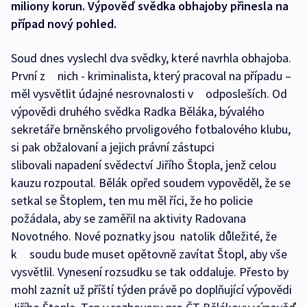
miliony korun. Výpověď svědka obhajoby přinesla na
případ nový pohled.
Soud dnes vyslechl dva svědky, které navrhla obhajoba.
První z nich - kriminalista, který pracoval na případu –
měl vysvětlit údajné nesrovnalosti v odposleších. Od
výpovědi druhého svědka Radka Běláka, bývalého
sekretáře brněnského prvoligového fotbalového klubu,
si pak obžalovaní a jejich právní zástupci
slibovali napadení svědectví Jiřího Štopla, jenž celou
kauzu rozpoutal. Bělák opřed soudem vypověděl, že se
setkal se Štoplem, ten mu měl říci, že ho policie
požádala, aby se zaměřil na aktivity Radovana
Novotného. Nové poznatky jsou natolik důležité, že
k soudu bude muset opětovně zavítat Štopl, aby vše
vysvětlil. Vynesení rozsudku se tak oddaluje. Přesto by
mohl zaznít už příští týden právě po doplňující výpovědi