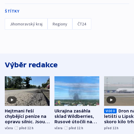
ŠTÍTKY
Jihomoravský kraj
Regiony
ČT24
Výběr redakce
Hejtmani řeší
Ukrajina zasáhla
Dron n
VIDEO
chybějící peníze na
sklad Wildberries,
letišti u Lips
opravu silnic. Jsou
Rusové útočili na
skoro kilo trh
nenárokové, namítá
trh, hasiče či
indicie ukazuj
včera
před 12
h
včera
před 12
h
před 12
h
ministerstvo
stadion
Rusko