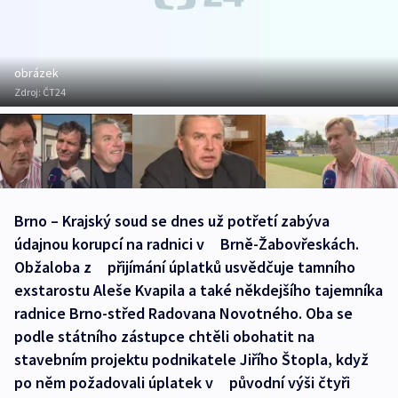
obrázek
Zdroj:
ČT24
Brno – Krajský soud se dnes už potřetí zabýva
údajnou korupcí na radnici v Brně-Žabovřeskách.
Obžaloba z přijímání úplatků usvědčuje tamního
exstarostu Aleše Kvapila a také někdejšího tajemníka
radnice Brno-střed Radovana Novotného. Oba se
podle státního zástupce chtěli obohatit na
stavebním projektu podnikatele Jiřího Štopla, když
po něm požadovali úplatek v původní výši čtyři