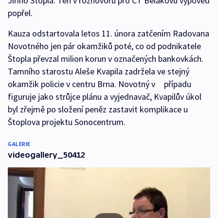
Jiřího Štopla. Ten v rozhovoru pro ČT Bělákovu výpověď
popřel.
Kauza odstartovala letos 11. února zatčením Radovana
Novotného jen pár okamžiků poté, co od podnikatele
Štopla převzal milion korun v označených bankovkách.
Tamního starostu Aleše Kvapila zadržela ve stejný
okamžik policie v centru Brna. Novotný v případu
figuruje jako strůjce plánu a vyjednavač, Kvapilův úkol
byl zřejmě po složení peněz zastavit komplikace u
Štoplova projektu Sonocentrum.
GALERIE
videogallery_50412