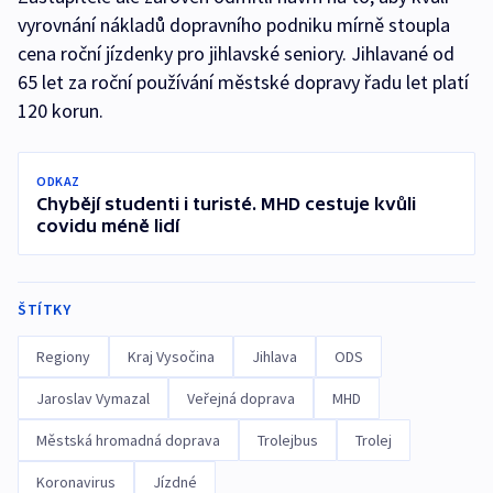
vyrovnání nákladů dopravního podniku mírně stoupla
cena roční jízdenky pro jihlavské seniory. Jihlavané od
65 let za roční používání městské dopravy řadu let platí
120 korun.
ODKAZ
Chybějí studenti i turisté. MHD cestuje kvůli
covidu méně lidí
ŠTÍTKY
Regiony
Kraj Vysočina
Jihlava
ODS
Jaroslav Vymazal
Veřejná doprava
MHD
Městská hromadná doprava
Trolejbus
Trolej
Koronavirus
Jízdné