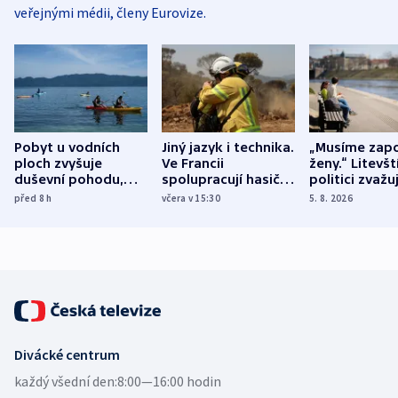
veřejnými médii, členy Eurovize.
Pobyt u vodních
Jiný jazyk i technika.
„Musíme zapo
ploch zvyšuje
Ve Francii
ženy.“ Litevšt
duševní pohodu,
spolupracují hasiči z
politici zvažuj
ukázala
různých zemí
dohodu o
před 8
h
včera v 15:30
5. 8. 2026
mezinárodní studie
demografii
Divácké centrum
každý všední den:
8:00—16:00 hodin