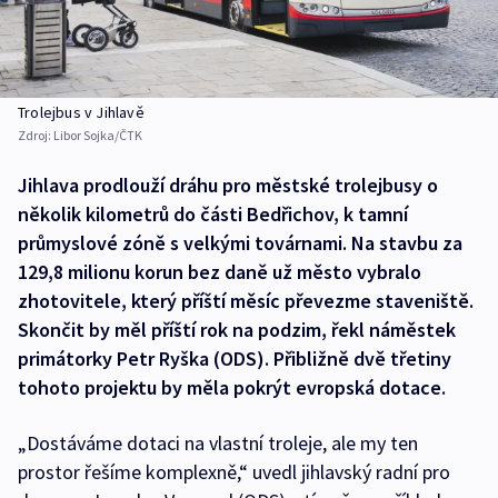
Trolejbus v Jihlavě
Zdroj:
Libor Sojka/ČTK
Jihlava prodlouží dráhu pro městské trolejbusy o
několik kilometrů do části Bedřichov, k tamní
průmyslové zóně s velkými továrnami. Na stavbu za
129,8 milionu korun bez daně už město vybralo
zhotovitele, který příští měsíc převezme staveniště.
Skončit by měl příští rok na podzim, řekl náměstek
primátorky Petr Ryška (ODS). Přibližně dvě třetiny
tohoto projektu by měla pokrýt evropská dotace.
„Dostáváme dotaci na vlastní troleje, ale my ten
prostor řešíme komplexně,“ uvedl jihlavský radní pro