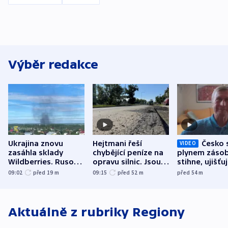
Výběr redakce
Ukrajina znovu
Hejtmani řeší
Česko 
VIDEO
zasáhla sklady
chybějící peníze na
plynem zásob
Wildberries. Rusové
opravu silnic. Jsou
stihne, ujišťu
útočili v Charkovské
nenárokové, namítá
expert. Sníže
09:02
před 19
m
09:15
před 52
m
před 54
m
oblasti
ministerstvo
však slíbit ne
Aktuálně z rubriky
Regiony