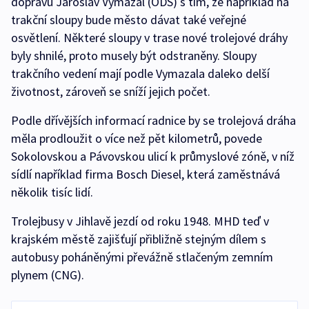
dopravu Jaroslav Vymazal (ODS) s tím, že například na
trakční sloupy bude město dávat také veřejné
osvětlení. Některé sloupy v trase nové trolejové dráhy
byly shnilé, proto musely být odstraněny. Sloupy
trakčního vedení mají podle Vymazala daleko delší
životnost, zároveň se sníží jejich počet.
Podle dřívějších informací radnice by se trolejová dráha
měla prodloužit o více než pět kilometrů, povede
Sokolovskou a Pávovskou ulicí k průmyslové zóně, v níž
sídlí například firma Bosch Diesel, která zaměstnává
několik tisíc lidí.
Trolejbusy v Jihlavě jezdí od roku 1948. MHD teď v
krajském městě zajišťují přibližně stejným dílem s
autobusy poháněnými převážně stlačeným zemním
plynem (CNG).