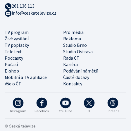
261 136 113
info@ceskatelevize.cz
TV program
Pro média
Živé vysílání
Reklama
TV poplatky
Studio Brno
Teletext
Studio Ostrava
Podcasty
Rada ČT
Počasí
Kariéra
E-shop
Podávání námětů
Mobilní a TV aplikace
Časté dotazy
Vše o ČT
Kontakty
Instagram
Facebook
YouTube
X
Threads
© Česká televize