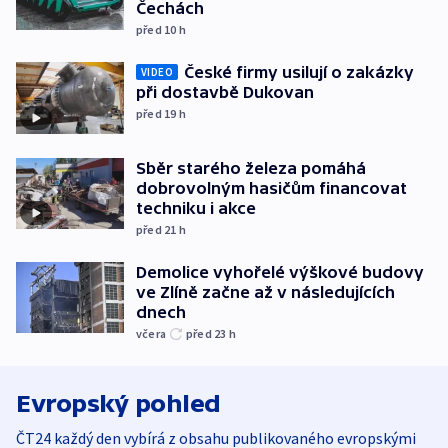
Čechách
před 10
h
České firmy usilují o zakázky
VIDEO
při dostavbě Dukovan
před 19
h
Sběr starého železa pomáhá
dobrovolným hasičům financovat
techniku i akce
před 21
h
Demolice vyhořelé výškové budovy
ve Zlíně začne až v následujících
dnech
včera
před 23
h
Evropský pohled
ČT24 každý den vybírá z obsahu publikovaného evropskými