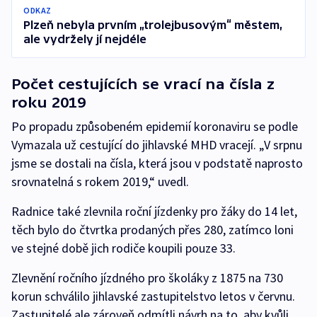
ODKAZ
Plzeň nebyla prvním „trolejbusovým“ městem,
ale vydržely jí nejdéle
Počet cestujících se vrací na čísla z
roku 2019
Po propadu způsobeném epidemií koronaviru se podle
Vymazala už cestující do jihlavské MHD vracejí. „V srpnu
jsme se dostali na čísla, která jsou v podstatě naprosto
srovnatelná s rokem 2019,“ uvedl.
Radnice také zlevnila roční jízdenky pro žáky do 14 let,
těch bylo do čtvrtka prodaných přes 280, zatímco loni
ve stejné době jich rodiče koupili pouze 33.
Zlevnění ročního jízdného pro školáky z 1875 na 730
korun schválilo jihlavské zastupitelstvo letos v červnu.
Zastupitelé ale zároveň odmítli návrh na to, aby kvůli