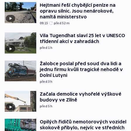
Hejtmani řeší chybějící peníze na
opravu silnic. Jsou nenárokové,
namítá ministerstvo
09:15
před 52
m
Vila Tugendhat slaví 25 let v UNESCO
třídenní akcí v zahradách
před 1
h
Žalobce poslal před soud dva lidi a
jednu firmu kvůli tragické nehodě v
Dolní Lutyni
před 3
h
Začala demolice vyhořelé výškové
budovy ve Zlíně
před 5
h
Opilých řidičů nemotorových vozidel
skokově přibylo, nejvíc ve středních