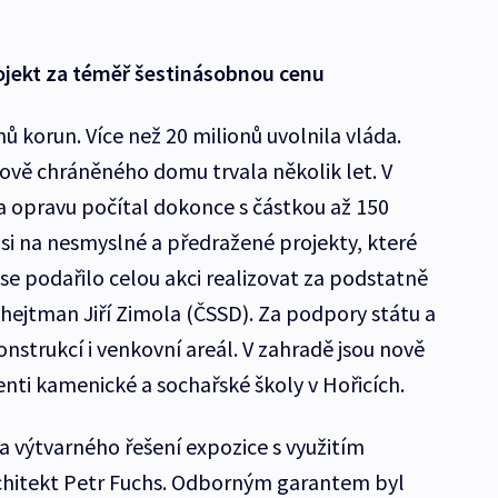
rojekt za téměř šestinásobnou cenu
ů korun. Více než 20 milionů uvolnila vláda.
vě chráněného domu trvala několik let. V
na opravu počítal dokonce s částkou až 150
i na nesmyslné a předražené projekty, které
e se podařilo celou akci realizovat za podstatně
 hejtman Jiří Zimola (ČSSD). Za podpory státu a
nstrukcí i venkovní areál. V zahradě jsou nově
denti kamenické a sochařské školy v Hořicích.
 výtvarného řešení expozice s využitím
rchitekt Petr Fuchs. Odborným garantem byl