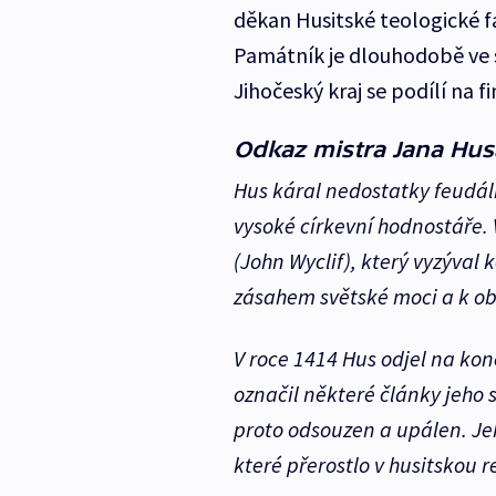
děkan Husitské teologické f
Památník je dlouhodobě ve s
Jihočeský kraj se podílí na 
Odkaz mistra Jana Hus
Hus káral nedostatky feudáln
vysoké církevní hodnostáře. 
(John Wyclif), který vyzýva
zásahem světské moci a k ob
V roce 1414 Hus odjel na konc
označil některé články jeho s
proto odsouzen a upálen. Jeh
které přerostlo v husitskou r