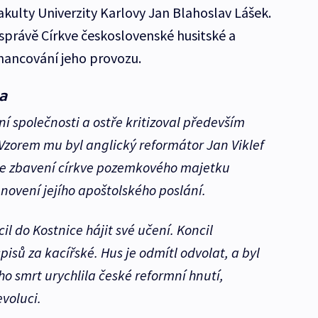
akulty Univerzity Karlovy Jan Blahoslav Lášek.
právě Církve československé husitské a
financování jeho provozu.
a
í společnosti a ostře kritizoval především
Vzorem mu byl anglický reformátor Jan Viklef
l ke zbavení církve pozemkového majetku
novení jejího apoštolského poslání.
il do Kostnice hájit své učení. Koncil
pisů za kacířské. Hus je odmítl odvolat, a byl
o smrt urychlila české reformní hnutí,
evoluci.