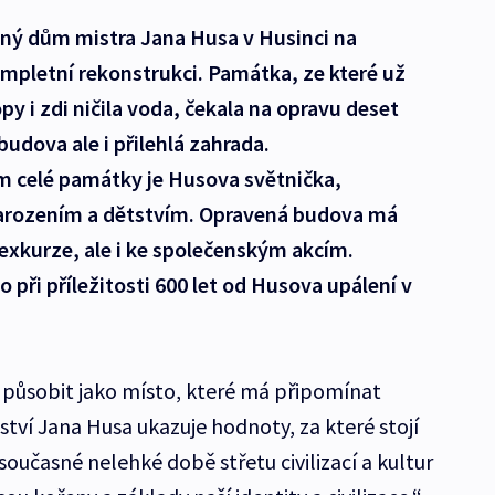
dný dům mistra Jana Husa v Husinci na
mpletní rekonstrukci. Památka, ze které už
py i zdi ničila voda, čekala na opravu deset
udova ale i přilehlá zahrada.
 celé památky je Husova světnička,
arozením a dětstvím. Opravená budova má
 exkurze, ale i ke společenským akcím.
 při příležitosti 600 let od Husova upálení v
ůsobit jako místo, které má připomínat
lství Jana Husa ukazuje hodnoty, za které stojí
v současné nelehké době střetu civilizací a kultur