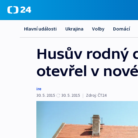
Hlavní události
Ukrajina
Volby
Domácí
Husův rodný d
otevřel v nov
ire
30. 5. 2015
30. 5. 2015
|
Zdroj:
ČT24