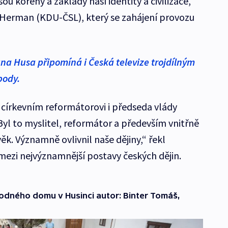
sou kořeny a základy naší identity a civilizace,“
l Herman (KDU-ČSL), který se zahájení provozu
ana Husa připomíná i Česká televize trojdílným
body.
církevním reformátorovi i předseda vlády
yl to myslitel, reformátor a především vnitřně
ěk. Významně ovlivnil naše dějiny,“ řekl
mezi nejvýznamnější postavy českých dějin.
odného domu v Husinci autor: Binter Tomáš,