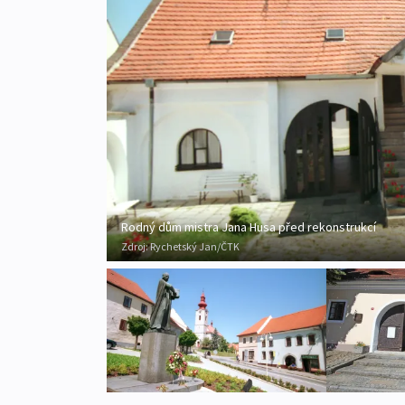
Rodný dům mistra Jana Husa před rekonstrukcí
Zdroj:
Rychetský Jan/ČTK