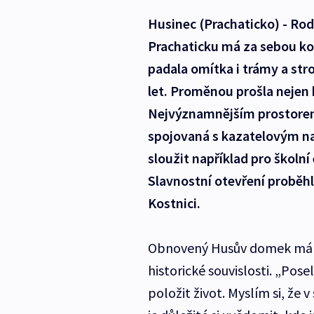
Husinec (Prachaticko) - Ro
Prachaticku má za sebou ko
padala omítka i trámy a stro
let. Proměnou prošla nejen b
Nejvýznamnějším prostorem
spojovaná s kazatelovým n
sloužit například pro školní
Slavnostní otevření proběhlo
Kostnici.
Obnovený Husův domek má p
historické souvislosti. „Pose
položit život. Myslím si, že 