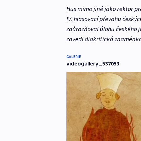
Hus mimo jiné jako rektor pr
IV. hlasovací převahu českých
zdůrazňoval úlohu českého ja
zavedl diakritická znaménka
GALERIE
videogallery_537053