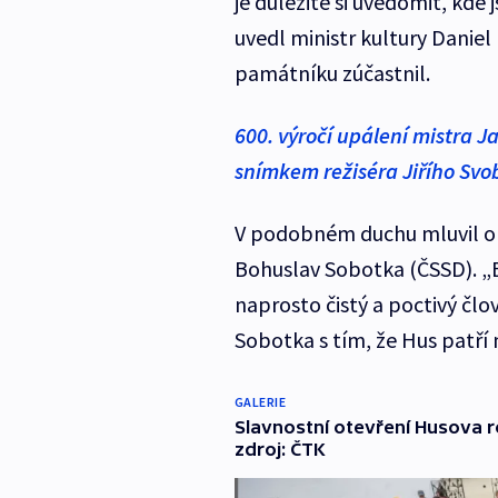
je důležité si uvědomit, kde j
uvedl ministr kultury Danie
památníku zúčastnil.
600. výročí upálení mistra J
snímkem režiséra Jiřího Svo
V podobném duchu mluvil o 
Bohuslav Sobotka (ČSSD). „B
naprosto čistý a poctivý člov
Sobotka s tím, že Hus patří 
GALERIE
Slavnostní otevření Husova r
zdroj: ČTK