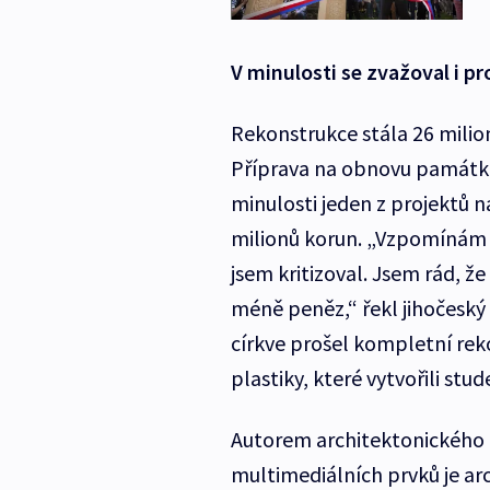
V minulosti se zvažoval i p
Rekonstrukce stála 26 milion
Příprava na obnovu památko
minulosti jeden z projektů 
milionů korun. „Vzpomínám s
jsem kritizoval. Jsem rád, ž
méně peněz,“ řekl jihočeský
církve prošel kompletní reko
plastiky, které vytvořili stu
Autorem architektonického a
multimediálních prvků je a