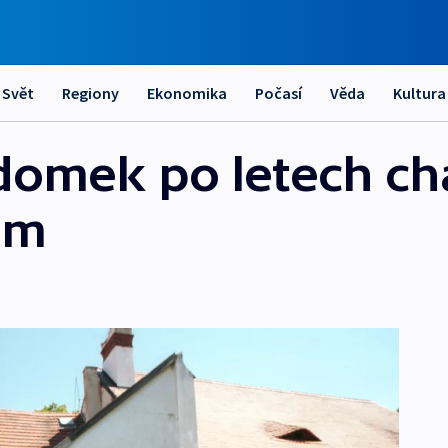
Svět
Regiony
Ekonomika
Počasí
Věda
Kultura
omek po letech ch
ém