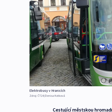
Elektrobusy v Hranicích
Zdroj:
ČT24/Denisa Kotková
Cestující městskou hromad