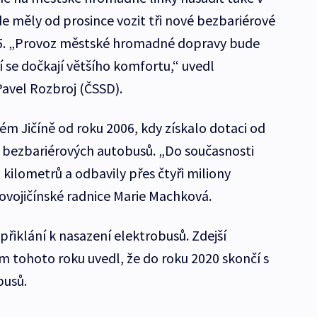
de měly od prosince vozit tři nové bezbariérové
,5. „Provoz městské hromadné dopravy bude
cí se dočkají většího komfortu,“ uvedl
Pavel Rozbroj (ČSSD).
 Jičíně od roku 2006, kdy získalo dotaci od
 bezbariérových autobusů. „Do současnosti
 kilometrů a odbavily přes čtyři miliony
novojičínské radnice Marie Machková.
řiklání k nasazení elektrobusů. Zdejší
m tohoto roku uvedl, že do roku 2020 skončí s
busů.