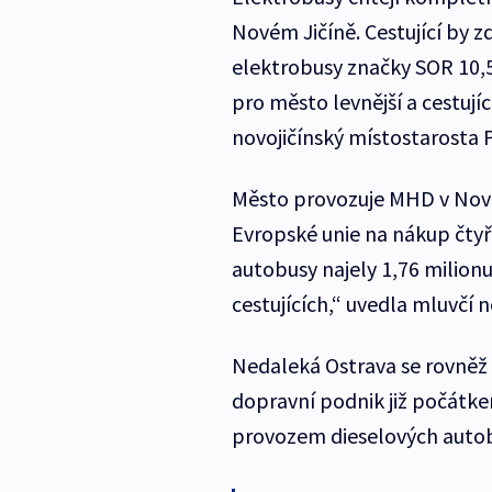
Novém Jičíně. Cestující by z
elektrobusy značky SOR 10
pro město levnější a cestují
novojičínský místostarosta 
Město provozuje MHD v Novém
Evropské unie na nákup čtyř
autobusy najely 1,76 milionu
cestujících,“ uvedla mluvčí 
Nedaleká Ostrava se rovněž p
dopravní podnik již počátke
provozem dieselových auto