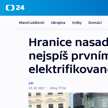
Hlavní události
Ukrajina
Volby
Domácí
Hranice nasadi
nejspíš první
elektrifikov
adr
19. 10. 2017
|
Zdroj:
ČT24