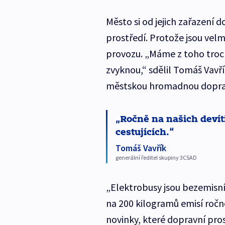
Město si od jejich zařazení 
prostředí. Protože jsou vel
provozu. „Máme z toho trochu
zvyknou,“ sdělil Tomáš Vavří
městskou hromadnou dopravu
Ročně na našich devít
cestujících.
Tomáš Vavřík
generální ředitel skupiny 3CSAD
„Elektrobusy jsou bezemisní
na 200 kilogramů emisí ročně
novinky, které dopravní pro