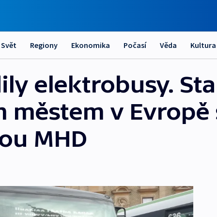
Svět
Regiony
Ekonomika
Počasí
Věda
Kultura
ly elektrobusy. Sta
m městem v Evropě 
anou MHD