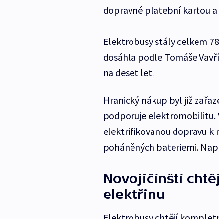
dopravné platební kartou a na
Elektrobusy stály celkem 78 
dosáhla podle Tomáše Vavřík
na deset let.
Hranický nákup byl již zařa
podporuje elektromobilitu. V
elektrifikovanou dopravu k 
poháněných bateriemi. Napřík
Novojičínští chtě
elektřinu
Elektrobusy chtějí komplet