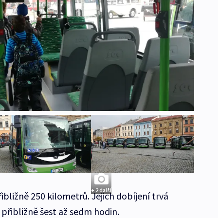
+ 2 další
ibližně 250 kilometrů. Jejich dobíjení trvá
 přibližně šest až sedm hodin.