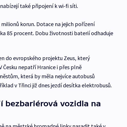
bízejí také připojení k wi-fi síti.
milionů korun. Dotace na jejich pořízení
a 85 procent. Dobu životnosti baterií odhaduje
zen do evropského projektu Zeus, který
 Česku nepatří Hranice i přes plně
městům, která by měla nejvíce autobusů
lad v Třinci již dnes jezdí desítka elektrobusů.
jí bezbariérová vozidla na
ně na městské hromadné linky nasadit také v