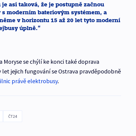
 je asi taková, že je postupně začnou
y s moderním bateriovým systémem, a
ěme v horizontu 15 až 20 let tyto moderní
lejbusy úplně.
a Moryse se chýlí ke konci také doprava
y let jejich fungování se Ostrava pravděpodobně
 silnic právě elektrobusy
.
ČT24