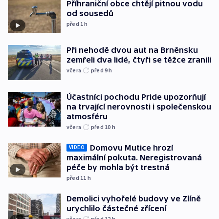
Příhraniční obce chtějí pitnou vodu
od sousedů
před 1
h
Při nehodě dvou aut na Brněnsku
zemřeli dva lidé, čtyři se těžce zranili
včera
před 9
h
Účastníci pochodu Pride upozorňují
na trvající nerovnosti i společenskou
atmosféru
včera
před 10
h
Domovu Mutice hrozí
VIDEO
maximální pokuta. Neregistrovaná
péče by mohla být trestná
před 11
h
Demolici vyhořelé budovy ve Zlíně
urychlilo částečné zřícení
včera
před 12
h