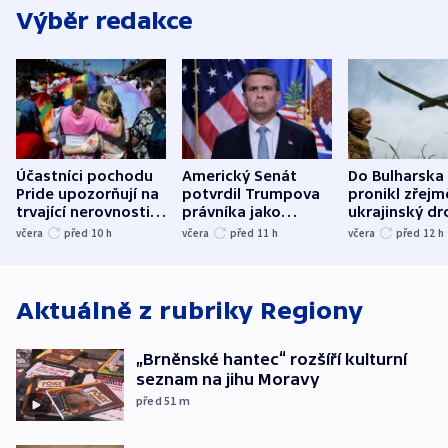
Výběr redakce
Účastníci pochodu
Americký Senát
Do Bulharska
Pride upozorňují na
potvrdil Trumpova
pronikl zřejm
trvající nerovnosti i
právníka jako
ukrajinský dr
společenskou
ministra
explodoval k
včera
před 10
h
včera
před 11
h
včera
před 12
h
atmosféru
spravedlnosti
od plynovod
Aktuálně z rubriky
Regiony
„Brněnské hantec“ rozšíří kulturní
seznam na jihu Moravy
před 51
m