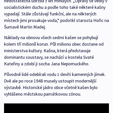
nedostatečná údržba z let minulých. „Opravy se vedly v
socialistickém duchu a podle toho také některé kašny
vypadají. Stále zůstávají funkční, ale na některých
místech jimi prosakuje voda,“ podotkl starosta Hořic na
Šumavě Martin Madej.
Náklady na obnovu všech sedmi kašen se pohybují
kolem tří milionů korun. Půl milionu obec dostane od
ministerstva kultury. Kašna, která představuje
dominantu soustavy, se nachází u kostela Svaté
Kateřiny a zdobí ji socha Jana Nepomuckého.
Původně lidé odebírali vodu z devíti kamenných jímek.
Dvě ale po roce 1948 musely ustoupit modernější
výstavbě. Historické jádro obce včetně kašen bylo
vyhlášeno městskou památkovou zónou.