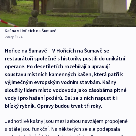
Kašna v Hořicích na Šumavě
Zdroj:
ČT24
Hořice na Šumavě – V Hořicích na Šumavě se
restaurátoři společně s historiky pustili do unikátní
operace. Po desetiletích rozebírají a upravují
soustavu místních kamenných kašen, která patří k
výjimečným evropským vodním stavbám. Kašny
sloužily lidem místo vodovodu jako zásobárna pitné
vody i pro hašení požárů. Dal se z nich napustit i
blízký rybník. Opravy budou trvat tři roky.
Jednotlivé kašny jsou mezi sebou navzájem propojené
a stále jsou funkční. Na některých se ale podepsala