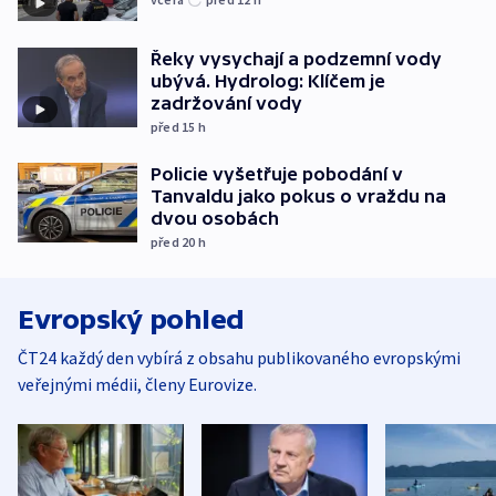
Řeky vysychají a podzemní vody
ubývá. Hydrolog: Klíčem je
zadržování vody
před 15
h
Policie vyšetřuje pobodání v
Tanvaldu jako pokus o vraždu na
dvou osobách
před 20
h
Evropský pohled
ČT24 každý den vybírá z obsahu publikovaného evropskými
veřejnými médii, členy Eurovize.