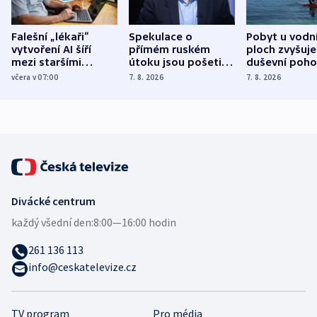
Falešní „lékaři“
Spekulace o
Pobyt u vodn
vytvoření AI šíří
přímém ruském
ploch zvyšuje
mezi staršími
útoku jsou pošetilé,
duševní poho
Poláky nebezpečné
míní estonský
ukázala
včera v 07:00
7. 8. 2026
7. 8. 2026
zdravotní rady
bezpečnostní
mezinárodní 
expert
Divácké centrum
každý všední den:
8:00—16:00 hodin
261 136 113
info@ceskatelevize.cz
TV program
Pro média