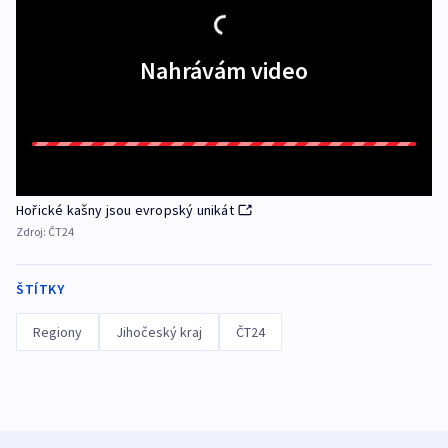
Nahrávám video
Hořické kašny jsou evropský unikát
Zdroj:
ČT24
ŠTÍTKY
Regiony
Jihočeský kraj
ČT24