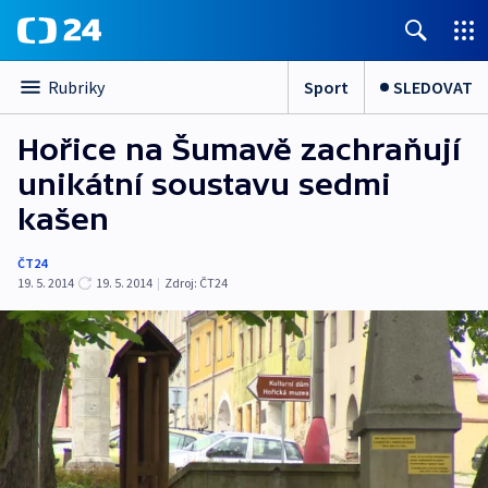
Sport
SLEDOVAT
Rubriky
Hořice na Šumavě zachraňují
unikátní soustavu sedmi
kašen
ČT24
19. 5. 2014
19. 5. 2014
|
Zdroj:
ČT24