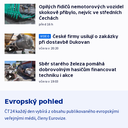
Opilých řidičů nemotorových vozidel
skokově přibylo, nejvíc ve středních
Čechách
před 16
h
České firmy usilují o zakázky
VIDEO
při dostavbě Dukovan
včera v 20:20
Sběr starého železa pomáhá
dobrovolným hasičům financovat
techniku i akce
včera v 19:03
Evropský pohled
ČT24 každý den vybírá z obsahu publikovaného evropskými
veřejnými médii, členy Eurovize.