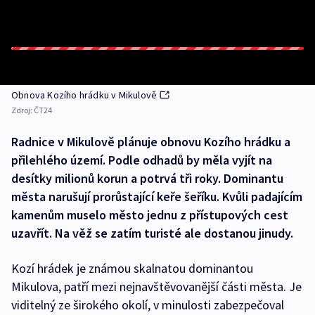
Obnova Kozího hrádku v Mikulově
Zdroj:
ČT24
Radnice v Mikulově plánuje obnovu Kozího hrádku a
přilehlého území. Podle odhadů by měla vyjít na
desítky milionů korun a potrvá tři roky. Dominantu
města narušují prorůstající keře šeříku. Kvůli padajícím
kamenům muselo město jednu z přístupových cest
uzavřít. Na věž se zatím turisté ale dostanou jinudy.
Kozí hrádek je známou skalnatou dominantou
Mikulova, patří mezi nejnavštěvovanější části města. Je
viditelný ze širokého okolí, v minulosti zabezpečoval