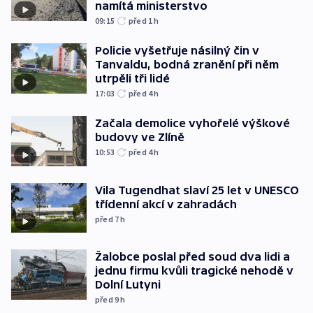
namítá ministerstvo
09:15
před 1
h
Policie vyšetřuje násilný čin v
Tanvaldu, bodná zranění při něm
utrpěli tři lidé
17:03
před 4
h
Začala demolice vyhořelé výškové
budovy ve Zlíně
10:53
před 4
h
Vila Tugendhat slaví 25 let v UNESCO
třídenní akcí v zahradách
před 7
h
Žalobce poslal před soud dva lidi a
jednu firmu kvůli tragické nehodě v
Dolní Lutyni
před 9
h