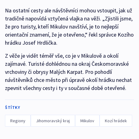
Na ostatní cesty ale návštěvníci mohou vstoupit, jak už
tradičně napovídá vztyčená vlajka na věži. „Zjistili jsme,
že pro turisty, kteří Mikulov navštíví, je to nejlepší
orientační znamení, že je otevřeno,“ řekl správce Kozího
hrádku Josef Hrdlička.
Z věže je vidět téměř vše, co je v Mikulově a okolí
zajímavé. Turisté dohlédnou na okraj Českomoravské
vrchoviny či obrysy Malých Karpat. Pro pohodlí
návštěvníků chce město při úpravě okolí hrádku nechat
zpevnit všechny cesty i ty v současné době otevřené.
ŠTÍTKY
Regiony
Jihomoravský kraj
Mikulov
Kozí hrádek