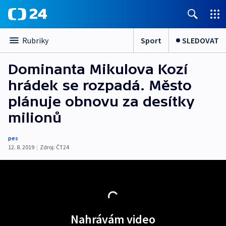
Sport
SLEDOVAT
Rubriky
Dominanta Mikulova Kozí
hrádek se rozpadá. Město
plánuje obnovu za desítky
milionů
pes
12. 8. 2019
|
Zdroj:
ČT24
Nahrávám video