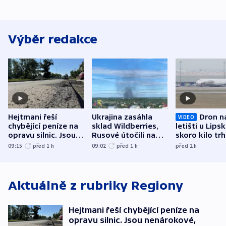
Výběr redakce
Hejtmani řeší
Ukrajina zasáhla
Dron n
VIDEO
chybějící peníze na
sklad Wildberries,
letišti u Lips
opravu silnic. Jsou
Rusové útočili na
skoro kilo trh
nenárokové, namítá
trh, hasiče či
indicie ukazuj
09:15
před 1
h
09:02
před 1
h
před 2
h
ministerstvo
stadion
Rusko
Aktuálně z rubriky
Regiony
Hejtmani řeší chybějící peníze na
opravu silnic. Jsou nenárokové,