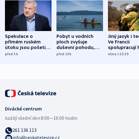
Spekulace o
Pobyt u vodních
Jiný jazyk i t
přímém ruském
ploch zvyšuje
Ve Francii
útoku jsou pošetilé,
duševní pohodu,
spolupracují h
míní estonský
ukázala
různých zemí
před 5
h
před 14
h
včera v 15:30
bezpečnostní
mezinárodní studie
expert
Divácké centrum
každý všední den:
8:00—16:00 hodin
261 136 113
info@ceskatelevize.cz