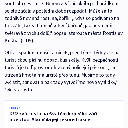
kontrolu cest mezi Brnem a Vídní. Skála pod hrádkem
se ale začala v poslední době rozpadat. Může za to
zdánlivě nevinná rostlina, šeřík. „Když se podíváme na
tu skálu, tak vidíme působení kořenů, jak postupně
zvětrává z vrchu dolů,“ popsal starosta města Rostislav
Koštial (ODS).
Občas spadne menší kamínek, před třemi týdny ale na
turistickou pěšinu dopadl kus skály. Kvůli bezpečnosti
turistů je teď prostor ohrazený policejní páskou. „Ta
utržená hmota má určitě přes tunu. Musíme to tady
vyčistit, sanovat a pak tady vytvoříme nové vyhlídky,“
řekl starosta.
ODKAZ
Křížová cesta na Svatém kopečku září
novotou. Skončila její rekonstrukce