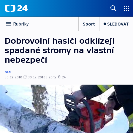
Sport
SLEDOVAT
Rubriky
Dobrovolní hasiči odklízejí
spadané stromy na vlastní
nebezpečí
had
30. 12. 2010
30. 12. 2010
|
Zdroj:
ČT24