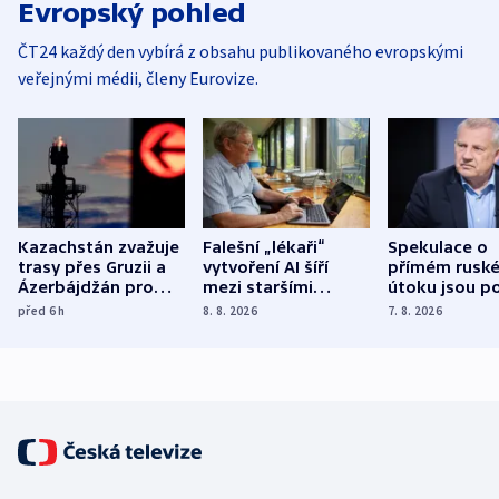
Evropský pohled
ČT24 každý den vybírá z obsahu publikovaného evropskými
veřejnými médii, členy Eurovize.
Kazachstán zvažuje
Falešní „lékaři“
Spekulace o
trasy přes Gruzii a
vytvoření AI šíří
přímém rusk
Ázerbájdžán pro
mezi staršími
útoku jsou po
vývoz ropy do
Poláky nebezpečné
míní estonsk
před 6
h
8. 8. 2026
7. 8. 2026
Evropy
zdravotní rady
bezpečnostn
expert