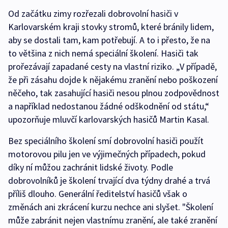
Od začátku zimy rozřezali dobrovolní hasiči v
Karlovarském kraji stovky stromů, které bránily lidem,
aby se dostali tam, kam potřebují. A to i přesto, že na
to většina z nich nemá speciální školení. Hasiči tak
prořezávají zapadané cesty na vlastní riziko. „V případě,
že při zásahu dojde k nějakému zranění nebo poškození
něčeho, tak zasahující hasiči nesou plnou zodpovědnost
a například nedostanou žádné odškodnění od státu,“
upozorňuje mluvčí karlovarských hasičů Martin Kasal.
Bez speciálního školení smí dobrovolní hasiči použít
motorovou pilu jen ve výjimečných případech, pokud
díky ní můžou zachránit lidské životy. Podle
dobrovolníků je školení trvající dva týdny drahé a trvá
příliš dlouho. Generální ředitelství hasičů však o
změnách ani zkrácení kurzu nechce ani slyšet. "Školení
může zabránit nejen vlastnímu zranění, ale také zranění