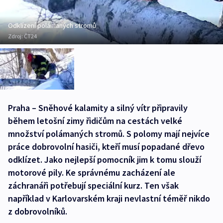
Odklízení polámaných stromů
Zdroj:
ČT24
Praha – Sněhové kalamity a silný vítr připravily
během letošní zimy řidičům na cestách velké
množství polámaných stromů. S polomy mají nejvíce
práce dobrovolní hasiči, kteří musí popadané dřevo
odklízet. Jako nejlepší pomocník jim k tomu slouží
motorové pily. Ke správnému zacházení ale
záchranáři potřebují speciální kurz. Ten však
například v Karlovarském kraji nevlastní téměř nikdo
z dobrovolníků.