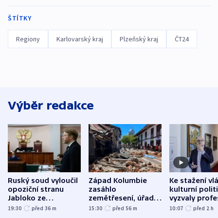
ŠTÍTKY
Regiony
Karlovarský kraj
Plzeňský kraj
ČT24
Výběr redakce
Ruský soud vyloučil
Západ Kolumbie
Ke stažení vl
opoziční stranu
zasáhlo
kulturní polit
Jabloko ze
zemětřesení, úřady
vyzvaly profe
zářijových „voleb“
hlásí přes sto obětí
organizace, s
19:30
před 36
m
15:30
před 56
m
10:07
před 2
h
odbory