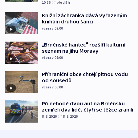
10:36
před 9
h
Knižní záchranka dává vyřazeným
knihám druhou šanci
včera v 09:00
„Brněnské hantec“ rozšíří kulturní
seznam na jihu Moravy
včera v 07:00
Příhraniční obce chtějí pitnou vodu
od sousedů
včera v 06:00
Při nehodě dvou aut na Brněnsku
zemřeli dva lidé, čtyři se těžce zranili
8. 8. 2026
8. 8. 2026