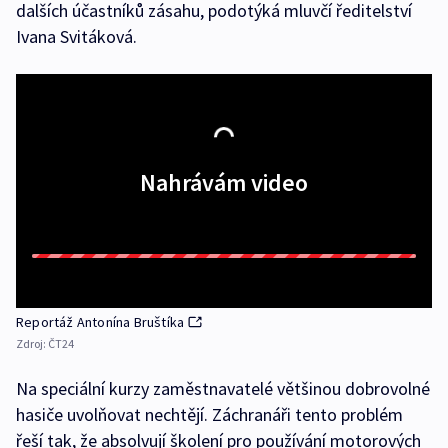
dalších účastníků zásahu, podotýká mluvčí ředitelství
Ivana Svitáková.
Nahrávám video
Reportáž Antonína Bruštíka
Zdroj:
ČT24
Na speciální kurzy zaměstnavatelé většinou dobrovolné
hasiče uvolňovat nechtějí. Záchranáři tento problém
řeší tak, že absolvují školení pro používání motorových