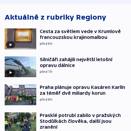
Aktuálně z rubriky
Regiony
Cesta za světlem vede v Krumlově
francouzskou krajinomalbou
před 6
h
Silničáři zahájili největší letošní
opravu dálnice
před 7
h
Praha plánuje opravu Kasáren Karlín
za téměř dvě miliardy korun
před 8
h
Prasklé potrubí zabilo v pražských
Stodůlkách člověka, další jsou
zranění