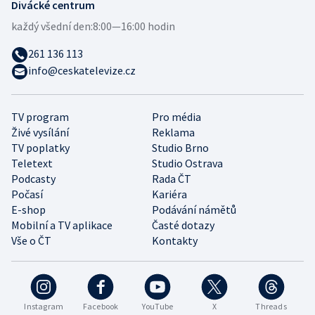
Divácké centrum
každý všední den:
8:00—16:00 hodin
261 136 113
info@ceskatelevize.cz
TV program
Pro média
Živé vysílání
Reklama
TV poplatky
Studio Brno
Teletext
Studio Ostrava
Podcasty
Rada ČT
Počasí
Kariéra
E-shop
Podávání námětů
Mobilní a TV aplikace
Časté dotazy
Vše o ČT
Kontakty
Instagram
Facebook
YouTube
X
Threads