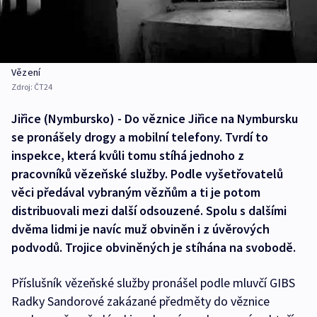
Vězení
Zdroj:
ČT24
Jiřice (Nymbursko) - Do věznice Jiřice na Nymbursku
se pronášely drogy a mobilní telefony. Tvrdí to
inspekce, která kvůli tomu stíhá jednoho z
pracovníků vězeňské služby. Podle vyšetřovatelů
věci předával vybraným vězňům a ti je potom
distribuovali mezi další odsouzené. Spolu s dalšími
dvěma lidmi je navíc muž obviněn i z úvěrových
podvodů. Trojice obviněných je stíhána na svobodě.
Příslušník vězeňské služby pronášel podle mluvčí GIBS
Radky Sandorové zakázané předměty do věznice