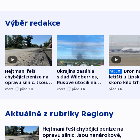
Výběr redakce
Hejtmani řeší
Ukrajina zasáhla
Dron n
VIDEO
chybějící peníze na
sklad Wildberries,
letišti u Lips
opravu silnic. Jsou
Rusové útočili na
skoro kilo trh
nenárokové, namítá
trh, hasiče či
indicie ukazuj
včera
před 3
h
včera
před 4
h
před 4
h
ministerstvo
stadion
Rusko
Aktuálně z rubriky
Regiony
Hejtmani řeší chybějící peníze na
opravu silnic. Jsou nenárokové,