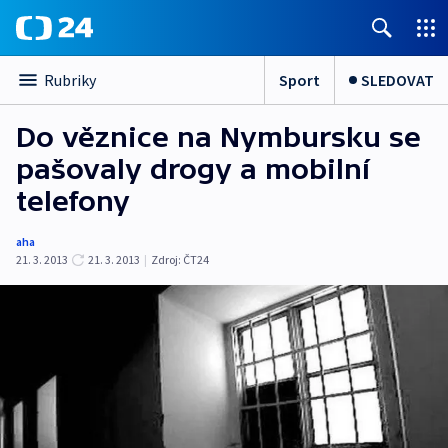
Sport
SLEDOVAT
Rubriky
Do věznice na Nymbursku se
pašovaly drogy a mobilní
telefony
aha
21. 3. 2013
21. 3. 2013
|
Zdroj:
ČT24