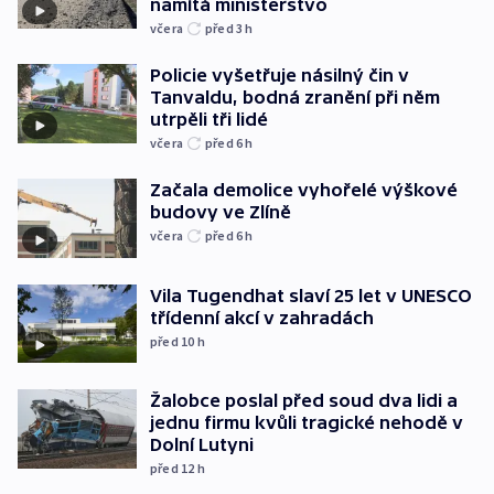
namítá ministerstvo
včera
před 3
h
Policie vyšetřuje násilný čin v
Tanvaldu, bodná zranění při něm
utrpěli tři lidé
včera
před 6
h
Začala demolice vyhořelé výškové
budovy ve Zlíně
včera
před 6
h
Vila Tugendhat slaví 25 let v UNESCO
třídenní akcí v zahradách
před 10
h
Žalobce poslal před soud dva lidi a
jednu firmu kvůli tragické nehodě v
Dolní Lutyni
před 12
h