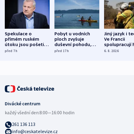
Spekulace o
Pobyt u vodních
Jiný jazyk i t
přímém ruském
ploch zvyšuje
Ve Francii
útoku jsou pošetilé,
duševní pohodu,
spolupracují h
míní estonský
ukázala
různých zemí
před 7
h
před 17
h
6. 8. 2026
bezpečnostní
mezinárodní studie
expert
Divácké centrum
každý všední den:
8:00—16:00 hodin
261 136 113
info@ceskatelevize.cz