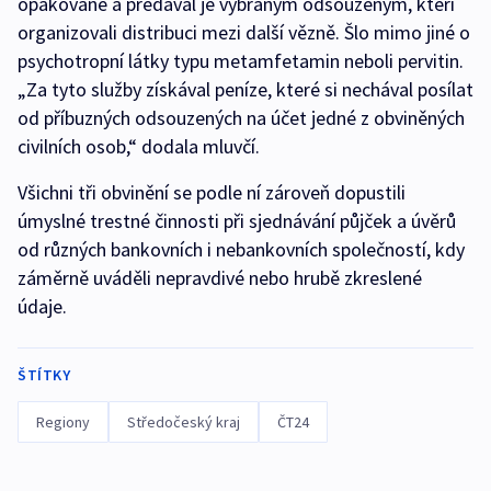
opakovaně a předával je vybraným odsouzeným, kteří
organizovali distribuci mezi další vězně. Šlo mimo jiné o
psychotropní látky typu metamfetamin neboli pervitin.
„Za tyto služby získával peníze, které si nechával posílat
od příbuzných odsouzených na účet jedné z obviněných
civilních osob,“ dodala mluvčí.
Všichni tři obvinění se podle ní zároveň dopustili
úmyslné trestné činnosti při sjednávání půjček a úvěrů
od různých bankovních i nebankovních společností, kdy
záměrně uváděli nepravdivé nebo hrubě zkreslené
údaje.
ŠTÍTKY
Regiony
Středočeský kraj
ČT24