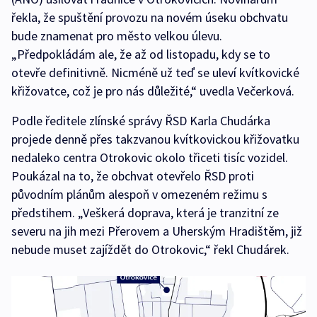
řekla, že spuštění provozu na novém úseku obchvatu
bude znamenat pro město velkou úlevu.
„Předpokládám ale, že až od listopadu, kdy se to
otevře definitivně. Nicméně už teď se uleví kvítkovické
křižovatce, což je pro nás důležité,“ uvedla Večerková.
Podle ředitele zlínské správy ŘSD Karla Chudárka
projede denně přes takzvanou kvítkovickou křižovatku
nedaleko centra Otrokovic okolo třiceti tisíc vozidel.
Poukázal na to, že obchvat otevřelo ŘSD proti
původním plánům alespoň v omezeném režimu s
předstihem. „Veškerá doprava, která je tranzitní ze
severu na jih mezi Přerovem a Uherským Hradištěm, již
nebude muset zajíždět do Otrokovic,“ řekl Chudárek.