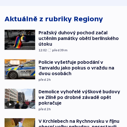
explodoval kilometr
útoku
od plynovodu
Aktuálně z rubriky
Regiony
Pražský duhový pochod začal
uctěním památky obětí berlínského
útoku
12:02
před 39
m
Policie vyšetřuje pobodání v
Tanvaldu jako pokus o vraždu na
dvou osobách
před 2
h
Demolice vyhořelé výškové budovy
ve Zlíně po drobné závadě opět
pokračuje
před 2
h
V Krchlebech na Rychnovsku v říjnu
obecní volby nebudou, nesestavili