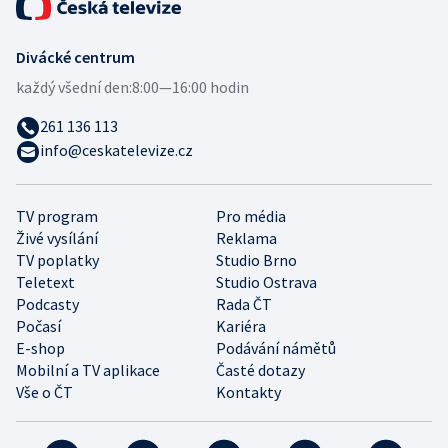
Divácké centrum
každý všední den:
8:00—16:00 hodin
261 136 113
info@ceskatelevize.cz
TV program
Pro média
Živé vysílání
Reklama
TV poplatky
Studio Brno
Teletext
Studio Ostrava
Podcasty
Rada ČT
Počasí
Kariéra
E-shop
Podávání námětů
Mobilní a TV aplikace
Časté dotazy
Vše o ČT
Kontakty