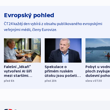
Evropský pohled
ČT24 každý den vybírá z obsahu publikovaného evropskými
veřejnými médii, členy Eurovize.
Falešní „lékaři“
Spekulace o
Pobyt u vodn
vytvoření AI šíří
přímém ruském
ploch zvyšuje
mezi staršími
útoku jsou pošetilé,
duševní poho
Poláky nebezpečné
míní estonský
ukázala
před 6
h
před 20
h
včera v 07:30
zdravotní rady
bezpečnostní
mezinárodní 
expert