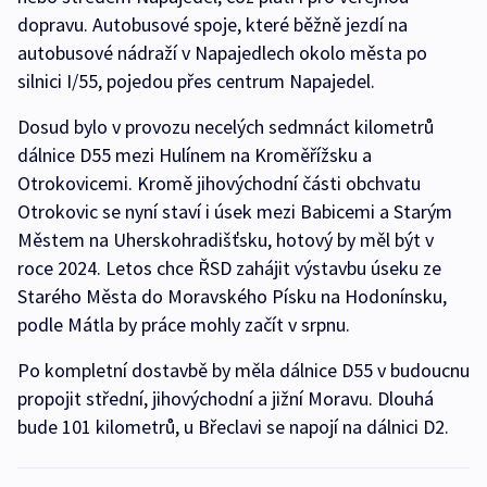
dopravu. Autobusové spoje, které běžně jezdí na
autobusové nádraží v Napajedlech okolo města po
silnici I/55, pojedou přes centrum Napajedel.
Dosud bylo v provozu necelých sedmnáct kilometrů
dálnice D55 mezi Hulínem na Kroměřížsku a
Otrokovicemi. Kromě jihovýchodní části obchvatu
Otrokovic se nyní staví i úsek mezi Babicemi a Starým
Městem na Uherskohradišťsku, hotový by měl být v
roce 2024. Letos chce ŘSD zahájit výstavbu úseku ze
Starého Města do Moravského Písku na Hodonínsku,
podle Mátla by práce mohly začít v srpnu.
Po kompletní dostavbě by měla dálnice D55 v budoucnu
propojit střední, jihovýchodní a jižní Moravu. Dlouhá
bude 101 kilometrů, u Břeclavi se napojí na dálnici D2.