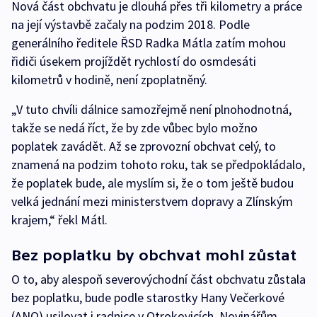
Nová část obchvatu je dlouhá přes tři kilometry a práce
na její výstavbě začaly na podzim 2018. Podle
generálního ředitele ŘSD Radka Mátla zatím mohou
řidiči úsekem projíždět rychlostí do osmdesáti
kilometrů v hodině, není zpoplatněný.
„V tuto chvíli dálnice samozřejmě není plnohodnotná,
takže se nedá říct, že by zde vůbec bylo možno
poplatek zavádět. Až se zprovozní obchvat celý, to
znamená na podzim tohoto roku, tak se předpokládalo,
že poplatek bude, ale myslím si, že o tom ještě budou
velká jednání mezi ministerstvem dopravy a Zlínským
krajem,“ řekl Mátl.
Bez poplatku by obchvat mohl zůstat
O to, aby alespoň severovýchodní část obchvatu zůstala
bez poplatku, bude podle starostky Hany Večerkové
(ANO) usilovat i radnice v Otrokovicích. Novinářům