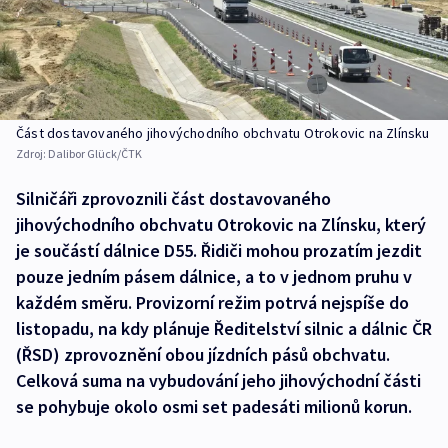
Část dostavovaného jihovýchodního obchvatu Otrokovic na Zlínsku
Zdroj:
Dalibor Glück/ČTK
Silničáři zprovoznili část dostavovaného
jihovýchodního obchvatu Otrokovic na Zlínsku, který
je součástí dálnice D55. Řidiči mohou prozatím jezdit
pouze jedním pásem dálnice, a to v jednom pruhu v
každém směru. Provizorní režim potrvá nejspíše do
listopadu, na kdy plánuje Ředitelství silnic a dálnic ČR
(ŘSD) zprovoznění obou jízdních pásů obchvatu.
Celková suma na vybudování jeho jihovýchodní části
se pohybuje okolo osmi set padesáti milionů korun.