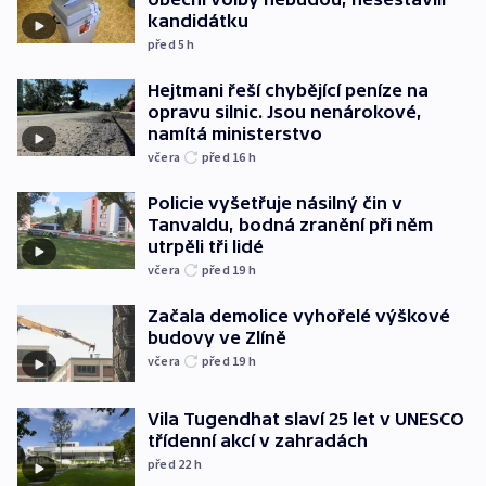
kandidátku
před 5
h
Hejtmani řeší chybějící peníze na
opravu silnic. Jsou nenárokové,
namítá ministerstvo
včera
před 16
h
Policie vyšetřuje násilný čin v
Tanvaldu, bodná zranění při něm
utrpěli tři lidé
včera
před 19
h
Začala demolice vyhořelé výškové
budovy ve Zlíně
včera
před 19
h
Vila Tugendhat slaví 25 let v UNESCO
třídenní akcí v zahradách
před 22
h