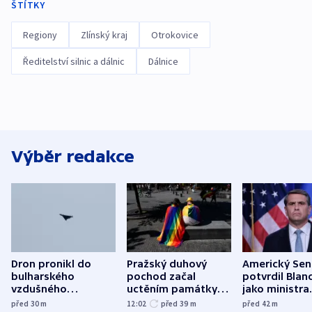
ŠTÍTKY
Regiony
Zlínský kraj
Otrokovice
Ředitelství silnic a dálnic
Dálnice
Výběr redakce
Dron pronikl do
Pražský duhový
Americký Sen
bulharského
pochod začal
potvrdil Blan
vzdušného
uctěním památky
jako ministra
prostoru,
obětí berlínského
spravedlnost
před 30
m
12:02
před 39
m
před 42
m