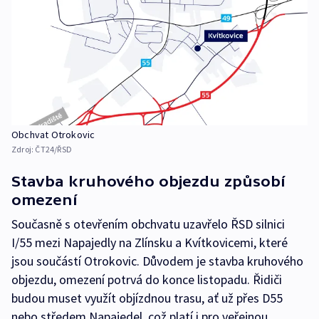
Obchvat Otrokovic
Zdroj:
ČT24/ŘSD
Stavba kruhového objezdu způsobí
omezení
Současně s otevřením obchvatu uzavřelo ŘSD silnici
I/55 mezi Napajedly na Zlínsku a Kvítkovicemi, které
jsou součástí Otrokovic. Důvodem je stavba kruhového
objezdu, omezení potrvá do konce listopadu. Řidiči
budou muset využít objízdnou trasu, ať už přes D55
nebo středem Napajedel, což platí i pro veřejnou