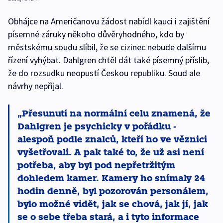
Obhájce na Američanovu žádost nabídl kauci i zajištění
písemné záruky někoho důvěryhodného, kdo by
městskému soudu slíbil, že se cizinec nebude dalšímu
řízení vyhýbat. Dahlgren chtěl dát také písemný příslib,
že do rozsudku neopustí Českou republiku. Soud ale
návrhy nepřijal.
Přesunutí na normální celu znamená, že
Dahlgren je psychicky v pořádku -
alespoň podle znalců, kteří ho ve věznici
vyšetřovali. A pak také to, že už asi není
potřeba, aby byl pod nepřetržitým
dohledem kamer. Kamery ho snímaly 24
hodin denně, byl pozorován personálem,
bylo možné vidět, jak se chová, jak jí, jak
se o sebe třeba stará, a i tyto informace