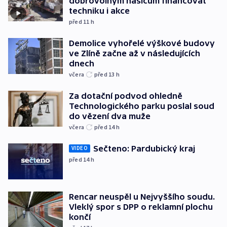
dobrovolným hasičům financovat
techniku i akce
před 11
h
Demolice vyhořelé výškové budovy
ve Zlíně začne až v následujících
dnech
včera
před 13
h
Za dotační podvod ohledně
Technologického parku poslal soud
do vězení dva muže
včera
před 14
h
Sečteno: Pardubický kraj
VIDEO
před 14
h
Rencar neuspěl u Nejvyššího soudu.
Vleklý spor s DPP o reklamní plochu
končí