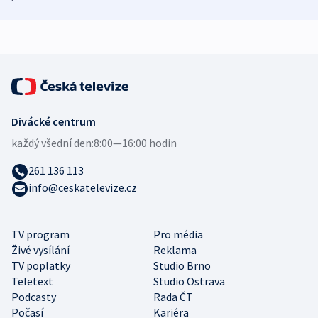
demografii
Ruska
Divácké centrum
každý všední den:
8:00—16:00 hodin
261 136 113
info@ceskatelevize.cz
TV program
Pro média
Živé vysílání
Reklama
TV poplatky
Studio Brno
Teletext
Studio Ostrava
Podcasty
Rada ČT
Počasí
Kariéra