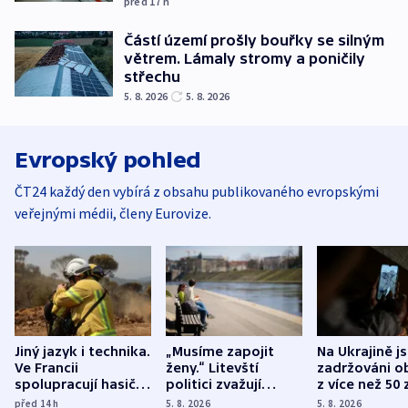
před 17
h
Částí území prošly bouřky se silným
větrem. Lámaly stromy a poničily
střechu
5. 8. 2026
5. 8. 2026
Evropský pohled
ČT24 každý den vybírá z obsahu publikovaného evropskými
veřejnými médii, členy Eurovize.
Jiný jazyk i technika.
„Musíme zapojit
Na Ukrajině j
Ve Francii
ženy.“ Litevští
zadržováni o
spolupracují hasiči z
politici zvažují
z více než 50 
různých zemí
dohodu o
Bojovali na s
před 14
h
5. 8. 2026
5. 8. 2026