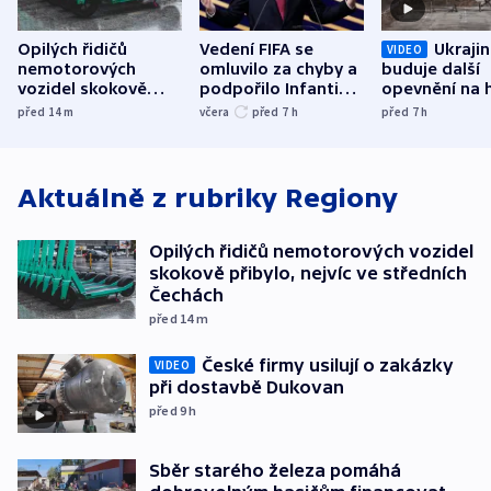
Opilých řidičů
Vedení FIFA se
Ukraji
VIDEO
nemotorových
omluvilo za chyby a
buduje další
vozidel skokově
podpořilo Infantina.
opevnění na h
přibylo, nejvíc ve
UEFA trvá na
s Běloruskem
před 14
m
včera
před 7
h
před 7
h
středních Čechách
bojkotu
Aktuálně z rubriky
Regiony
Opilých řidičů nemotorových vozidel
skokově přibylo, nejvíc ve středních
Čechách
před 14
m
České firmy usilují o zakázky
VIDEO
při dostavbě Dukovan
před 9
h
Sběr starého železa pomáhá