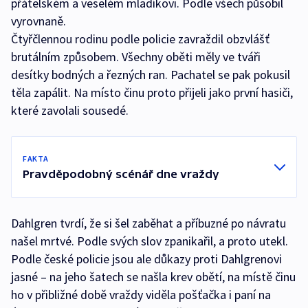
přátelském a veselém mladíkovi. Podle všech působil
vyrovnaně.
Čtyřčlennou rodinu podle policie zavraždil obzvlášť
brutálním způsobem. Všechny oběti měly ve tváři
desítky bodných a řezných ran. Pachatel se pak pokusil
těla zapálit. Na místo činu proto přijeli jako první hasiči,
které zavolali sousedé.
FAKTA
Pravděpodobný scénář dne vraždy
Dahlgren tvrdí, že si šel zaběhat a příbuzné po návratu
našel mrtvé. Podle svých slov zpanikařil, a proto utekl.
Podle české policie jsou ale důkazy proti Dahlgrenovi
jasné – na jeho šatech se našla krev obětí, na místě činu
ho v přibližné době vraždy viděla pošťačka i paní na