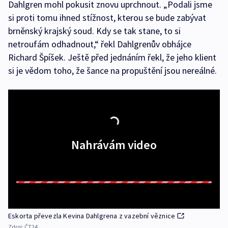
Dahlgren mohl pokusit znovu uprchnout. „Podali jsme
si proti tomu ihned stížnost, kterou se bude zabývat
brněnský krajský soud. Kdy se tak stane, to si
netroufám odhadnout,“ řekl Dahlgrenův obhájce
Richard Špíšek. Ještě před jednáním řekl, že jeho klient
si je vědom toho, že šance na propuštění jsou nereálné.
Nahrávám video
Eskorta převezla Kevina Dahlgrena z vazební věznice
Zdroj:
ČT24