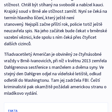
stížnost. Chtěl být stíhaný na svobodě a nabízel kauci.
Krajský soud v Brně ale stížnost zamítl. Nyní se čeká na
termín hlavního líčení, který ještě není
stanovený. Nejspíš začne příští rok, policie totiž ještě
neuzavřela spis. Na jeho začátek bude čekat v brněnské
vazební věznici, kde spolu s ním čeká přes čtyřicet
dalších cizinců.
Třiadvacetiletý Američan je obviněný ze čtyřnásobné
vraždy v Brně-Ivanovicích, při níž v květnu 2013 zemřela
Dahlgrenova sestřenice s manželem a dvěma syny. Ve
stejný den Dahlgren odjel na vídeňské letiště, odkud
odletěl do Washingtonu. Tam jej zadržela FBI. Čeští
kriminalisté pak okamžitě požádali americkou stranu o
mladíkovo vydání.
FAKTA