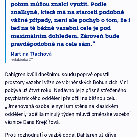
potom můžou znalci využít. Podle
znalkyně, která má na starosti podobně
vážné případy, není ale pochyb o tom, že i
teď na té běžné vazební cele je pod
maximálním dohledem. Zároveň bude
pravděpodobně na cele sám.
Martina Tlachová
redaktorka ČT
Dahlgren kvůli dnešnímu soudu poprvé opustil
prostory vazební věznice v brněnských Bohunicích. V ní
pobývá už čtvrt roku. Nedávno jej z přísně střeženého
psychiatrického oddělení přeložili na běžnou celu.
„Jmenovaná osoba je nyní umístěna na klasickém
oddělení,“ sdělila minulý týden mluvčí brněnské vazební
věznice Dana Krejčířová.
Proti rozhodnutí o vazbě podal Dahlgren už dříve