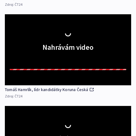
Zdroj:
ČT24
Nahrávám video
Tomáš Hamrlík, lídr kandidátky Koruna Česká
Zdroj:
ČT24