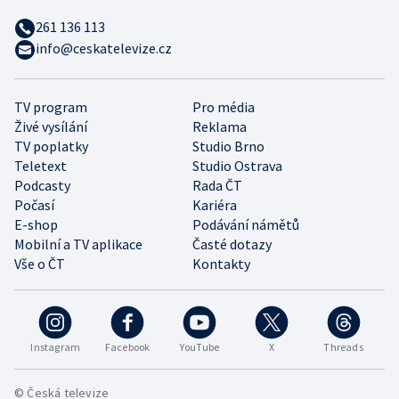
261 136 113
info@ceskatelevize.cz
TV program
Pro média
Živé vysílání
Reklama
TV poplatky
Studio Brno
Teletext
Studio Ostrava
Podcasty
Rada ČT
Počasí
Kariéra
E-shop
Podávání námětů
Mobilní a TV aplikace
Časté dotazy
Vše o ČT
Kontakty
Instagram
Facebook
YouTube
X
Threads
© Česká televize