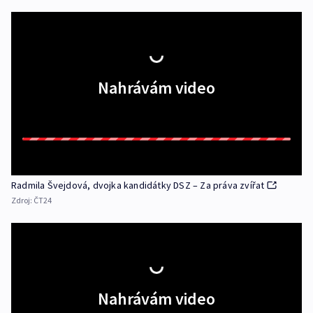
Nahrávám video
Radmila Švejdová, dvojka kandidátky DSZ – Za práva zvířat
Zdroj:
ČT24
Nahrávám video