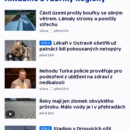
Částí území prošly bouřky se silným
větrem. Lámaly stromy a poničily
střechu
včera
před 12
h
Lékaři v Ostravě ošetřili už
VIDEO
patnáct lidí pokousaných netopýry
před 14
h
Nehodu Turka policie prověřuje pro
podezření z ublížení na zdraví z
nedbalosti
včera
před 15
h
Řeky mají jen zlomek obvyklého
průtoku. Málo vody je i v přehradách
před 16
h
Stadion v Drnovicích ožil
VIDEO