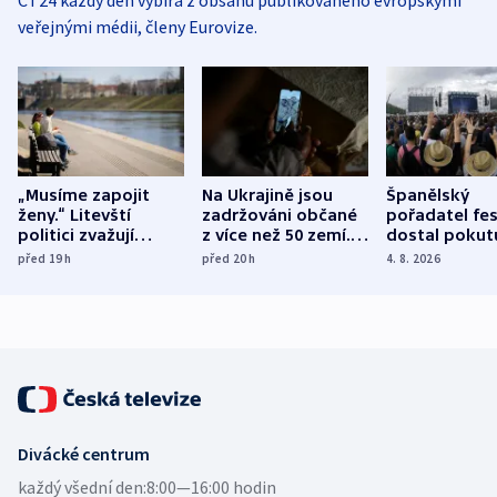
veřejnými médii, členy Eurovize.
„Musíme zapojit
Na Ukrajině jsou
Španělský
ženy.“ Litevští
zadržováni občané
pořadatel fes
politici zvažují
z více než 50 zemí.
dostal pokut
dohodu o
Bojovali na straně
nekalé prakti
před 19
h
před 20
h
4. 8. 2026
demografii
Ruska
Divácké centrum
každý všední den:
8:00—16:00 hodin