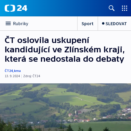
Sport
SLEDOVAT
Rubriky
ČT oslovila uskupení
kandidující ve Zlínském kraji,
která se nedostala do debaty
ČT24
,
kma
13. 9. 2024
|
Zdroj:
ČT24