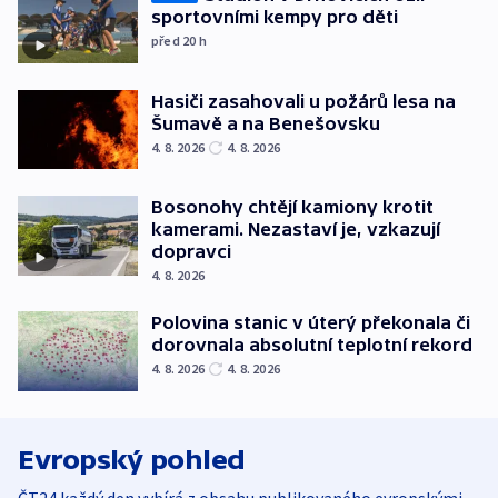
sportovními kempy pro děti
před 20
h
Hasiči zasahovali u požárů lesa na
Šumavě a na Benešovsku
4. 8. 2026
4. 8. 2026
Bosonohy chtějí kamiony krotit
kamerami. Nezastaví je, vzkazují
dopravci
4. 8. 2026
Polovina stanic v úterý překonala či
dorovnala absolutní teplotní rekord
4. 8. 2026
4. 8. 2026
Evropský pohled
ČT24 každý den vybírá z obsahu publikovaného evropskými