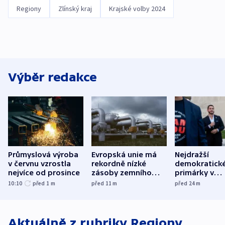
Regiony
Zlínský kraj
Krajské volby 2024
Výběr redakce
Průmyslová výroba
Evropská unie má
Nejdražší
v červnu vzrostla
rekordně nízké
demokratick
nejvíce od prosince
zásoby zemního
primárky v
plynu
Michiganu st
10:10
před 1
m
před 11
m
před 24
m
rozdělily. Kvůl
podpoře Izra
Aktuálně z rubriky
Regiony