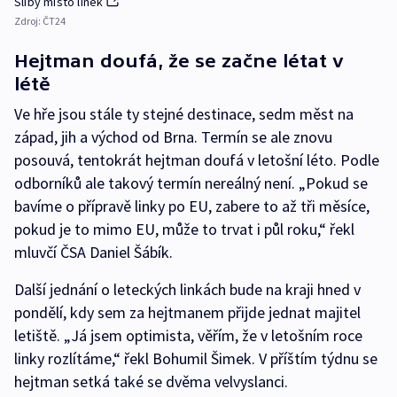
Sliby místo linek
Zdroj:
ČT24
Hejtman doufá, že se začne létat v
létě
Ve hře jsou stále ty stejné destinace, sedm měst na
západ, jih a východ od Brna. Termín se ale znovu
posouvá, tentokrát hejtman doufá v letošní léto. Podle
odborníků ale takový termín nereálný není. „Pokud se
bavíme o přípravě linky po EU, zabere to až tři měsíce,
pokud je to mimo EU, může to trvat i půl roku,“ řekl
mluvčí ČSA Daniel Šábík.
Další jednání o leteckých linkách bude na kraji hned v
pondělí, kdy sem za hejtmanem přijde jednat majitel
letiště. „Já jsem optimista, věřím, že v letošním roce
linky rozlítáme,“ řekl Bohumil Šimek. V příštím týdnu se
hejtman setká také se dvěma velvyslanci.