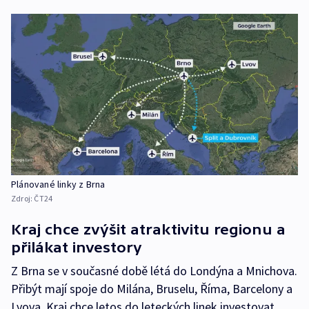
Plánované linky z Brna
Zdroj:
ČT24
Kraj chce zvýšit atraktivitu regionu a
přilákat investory
Z Brna se v současné době létá do Londýna a Mnichova.
Přibýt mají spoje do Milána, Bruselu, Říma, Barcelony a
Lvova. Kraj chce letos do leteckých linek investovat