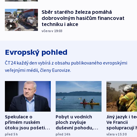
Sběr starého železa pomáhá
dobrovolným hasičům financovat
techniku i akce
včera v 19:03
Evropský pohled
ČT24 každý den vybírá z obsahu publikovaného evropskými
veřejnými médii, členy Eurovize.
Spekulace o
Pobyt u vodních
Jiný jazyk i t
přímém ruském
ploch zvyšuje
Ve Francii
útoku jsou pošetilé,
duševní pohodu,
spolupracují h
míní estonský
ukázala
různých zemí
před 5
h
před 14
h
včera v 15:30