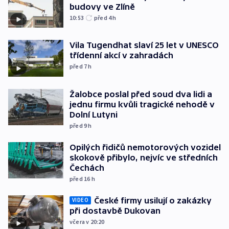
budovy ve Zlíně
10:53
před 4
h
Vila Tugendhat slaví 25 let v UNESCO
třídenní akcí v zahradách
před 7
h
Žalobce poslal před soud dva lidi a
jednu firmu kvůli tragické nehodě v
Dolní Lutyni
před 9
h
Opilých řidičů nemotorových vozidel
skokově přibylo, nejvíc ve středních
Čechách
před 16
h
České firmy usilují o zakázky
VIDEO
při dostavbě Dukovan
včera v 20:20