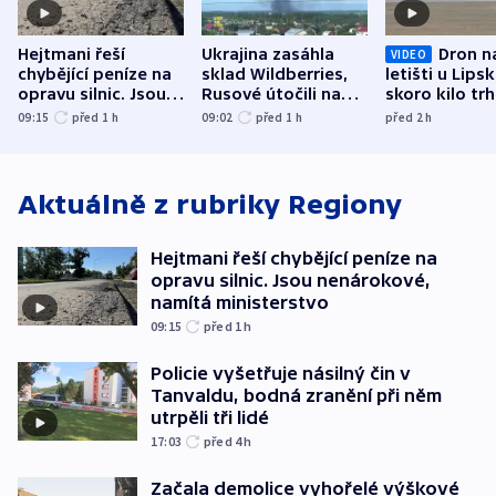
Hejtmani řeší
Ukrajina zasáhla
Dron n
VIDEO
chybějící peníze na
sklad Wildberries,
letišti u Lips
opravu silnic. Jsou
Rusové útočili na
skoro kilo trh
nenárokové, namítá
trh, hasiče či
indicie ukazuj
09:15
před 1
h
09:02
před 1
h
před 2
h
ministerstvo
stadion
Rusko
Aktuálně z rubriky
Regiony
Hejtmani řeší chybějící peníze na
opravu silnic. Jsou nenárokové,
namítá ministerstvo
09:15
před 1
h
Policie vyšetřuje násilný čin v
Tanvaldu, bodná zranění při něm
utrpěli tři lidé
17:03
před 4
h
Začala demolice vyhořelé výškové