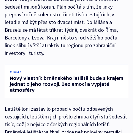
šedesát milionů korun. Plán počítá s tím, že linky
přepraví ročně kolem sto třiceti tisíc cestujících, v
letadle má být přes sto dvacet míst. Do Milána a
Bruselu se má létat třikrát týdně, dvakrát do Říma,
Barcelony a Lvova. Kraj i město si od většího počtu
linek slibují větší atraktivitu regionu pro zahraniční
investory i turisty.
ODKAZ
Nový vlastník brněnského letiště bude s krajem
jednat o jeho rozvoji. Bez emocí a vypjaté
atmosféry
Letiště loni zastavilo propad v počtu odbavených
cestujících, letištěm jich prošlo zhruba čtyři sta šedesát
tisíc, což je nejvíce z českých regionálních letišť.
Brněnské letiště využívají z více než poloviny cestující