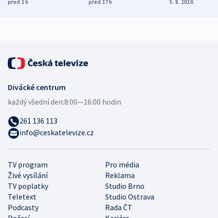
ukázala
různých zemí
dohodu o
před 1
h
před 17
h
5. 8. 2026
mezinárodní studie
demografii
Divácké centrum
každý všední den:
8:00—16:00 hodin
261 136 113
info@ceskatelevize.cz
TV program
Pro média
Živé vysílání
Reklama
TV poplatky
Studio Brno
Teletext
Studio Ostrava
Podcasty
Rada ČT