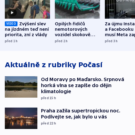
Zvýšení slev
Opilých řidičů
Za újmu Inst
VIDEO
na jízdném teď není
nemotorových
a Facebooku
priorita, zní z vlády
vozidel skokově
musí Meta zap
přibylo, nejvíc ve
půl miliardy 
před 1
h
před 2
h
před 3
h
středních Čechách
Aktuálně z rubriky
Počasí
Od Moravy po Maďarsko. Srpnová
horká vlna se zapíše do dějin
klimatologie
před 15
h
Praha zažila supertropickou noc.
Podívejte se, jak bylo u vás
před 22
h