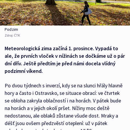
Podzim
Zdroj:
ČTK
Meteorologická zima začíná 1. prosince. Vypadá to
ale, že prvních vloček v nížinách se dočkáme už o pár
dní dřív. Ještě předtím je před námi docela vlídný
podzimní víkend.
Po dvou týdnech s inverzí, kdy se na slunci hřály hlavně
hory a často i Ostravsko, se situace obrací: ve čtvrtek
se obloha zakryla oblačností i na horách. V pátek bude
na horách a v jejich okolí pršet. Nížiny moc deště
nedostanou, ale oblaků zůstane všude dost. Mraky a
déšť jsou ovšem předzvěstí oteplení: už v pátek