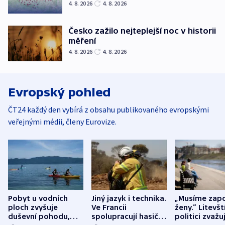
4. 8. 2026
4. 8. 2026
Česko zažilo nejteplejší noc v historii
měření
4. 8. 2026
4. 8. 2026
Evropský pohled
ČT24 každý den vybírá z obsahu publikovaného evropskými
veřejnými médii, členy Eurovize.
Pobyt u vodních
Jiný jazyk i technika.
„Musíme zapo
ploch zvyšuje
Ve Francii
ženy.“ Litevšt
duševní pohodu,
spolupracují hasiči z
politici zvažuj