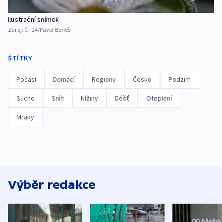
Ilustrační snímek
Zdroj:
ČT24/Pavel Beneš
ŠTÍTKY
Počasí
Domácí
Regiony
Česko
Podzim
Sucho
Sníh
Nížiny
Déšť
Oteplení
Mraky
Výběr redakce