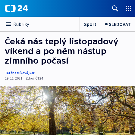
Sport
SLEDOVAT
Rubriky
Čeká nás teplý listopadový
víkend a po něm nástup
zimního počasí
Taťána Míková
,
kar
19. 11. 2021
|
Zdroj:
ČT24