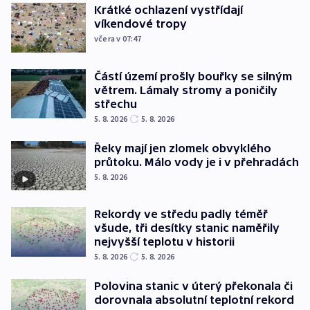
Krátké ochlazení vystřídají
víkendové tropy
včera v 07:47
Částí území prošly bouřky se silným
větrem. Lámaly stromy a poničily
střechu
5. 8. 2026
5. 8. 2026
Řeky mají jen zlomek obvyklého
průtoku. Málo vody je i v přehradách
5. 8. 2026
Rekordy ve středu padly téměř
všude, tři desítky stanic naměřily
nejvyšší teplotu v historii
5. 8. 2026
5. 8. 2026
Polovina stanic v úterý překonala či
dorovnala absolutní teplotní rekord