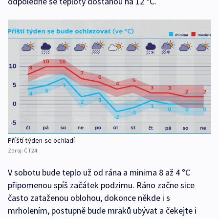
odpoledne se teploty dostanou na 12 °C.
Příští týden se ochladí
Zdroj:
ČT24
V sobotu bude teplo už od rána a minima 8 až 4 °C
připomenou spíš začátek podzimu. Ráno začne sice
často zataženou oblohou, dokonce někde i s
mrholením, postupně bude mraků ubývat a čekejte i