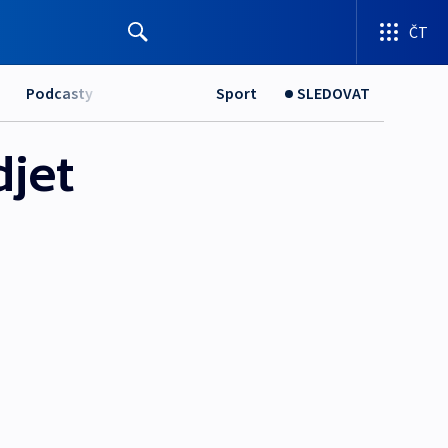
ČT
Podcasty
Sport
SLEDOVAT
djet