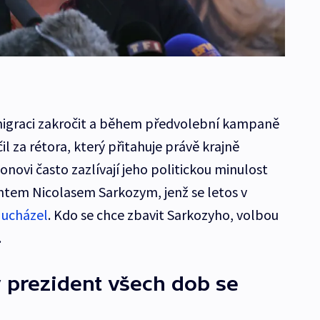
 migraci zakročit a během předvolební kampaně
l za rétora, který přitahuje právě krajně
llonovi často zazlívají jeho politickou minulost
ntem Nicolasem Sarkozym, jenž se letos v
 ucházel
. Kdo se chce zbavit Sarkozyho, volbou
.
 prezident všech dob se