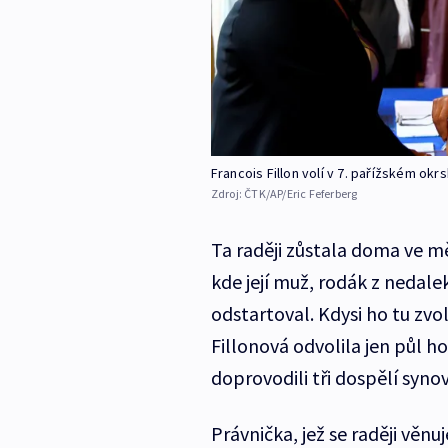
Francois Fillon volí v 7. pařížském okr
Zdroj:
ČTK/AP/Eric Feferberg
Ta raději zůstala doma ve 
kde její muž, rodák z nedale
odstartoval. Kdysi ho tu zvol
Fillonová odvolila jen půl 
doprovodili tři dospělí synov
Právnička, jež se raději věn