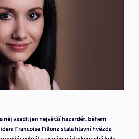
a něj vsadil jen největší hazardér, během
idera Francoise Fillona stala hlavní hvězda
ý premiér vyhrál s jasným náskokem obě kola