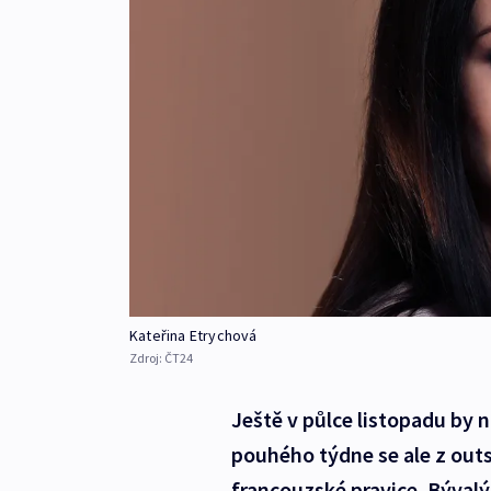
Kateřina Etrychová
Zdroj:
ČT24
Ještě v půlce listopadu by n
pouhého týdne se ale z outs
francouzské pravice. Býval