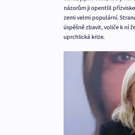
názorům ji opentlil přízvisk
zemi velmi populární. Stra
úspěšně zbavit, voliče k ní 
uprchlická krize.