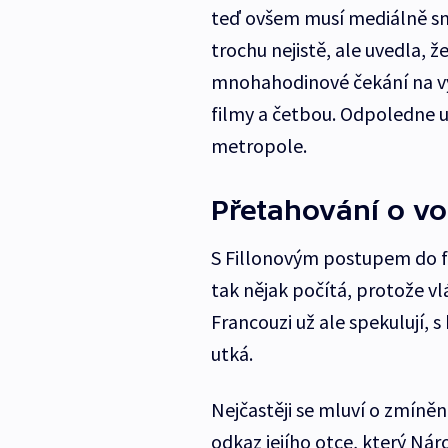
teď ovšem musí mediálně snaž
trochu nejistě, ale uvedla, že
mnohahodinové čekání na výs
filmy a četbou. Odpoledne 
metropole.
Přetahování o vo
S Fillonovým postupem do fi
tak nějak počítá, protože vlá
Francouzi už ale spekulují, 
utká.
Nejčastěji se mluví o zmíněn
odkaz jejího otce, který Nár