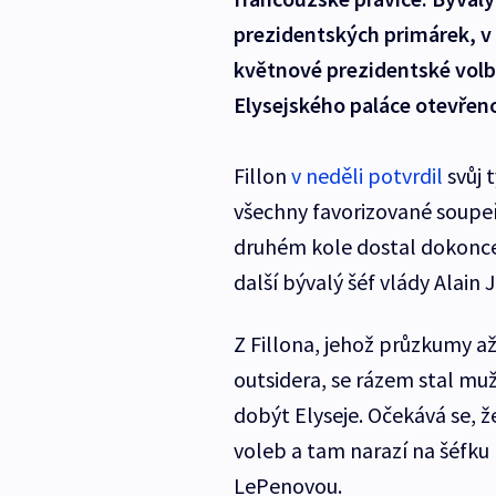
prezidentských primárek, v 
květnové prezidentské volby
Elysejského paláce otevřen
Fillon
v neděli potvrdil
svůj 
všechny favorizované soupeře
druhém kole dostal dokonce d
další bývalý šéf vlády Alain 
Z Fillona, jehož průzkumy a
outsidera, se rázem stal muž
dobýt Elyseje. Očekává se, 
voleb a tam narazí na šéfku
LePenovou.