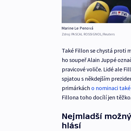
Marine Le Penová
Zdroj:
PASCAL ROSSIGNOL/Reuters
Také Fillon se chystá proti
ho soupeř Alain Juppé označi
pravicové voliče. Lidé ale Fi
spjatou s někdejším prezide
primárkách
o nominaci také
Fillona toho docílí jen těžko
Nejmladší možný
hlásí