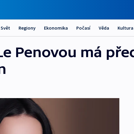
Svět
Regiony
Ekonomika
Počasí
Věda
Kultura
: Le Penovou má pře
n