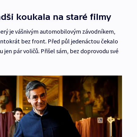
adši koukala na staré filmy
který je vášnivým automobilovým závodníkem,
entokrát bez front. Před půl jedenáctou čekalo
ku jen pár voličů. Přišel sám, bez doprovodu své