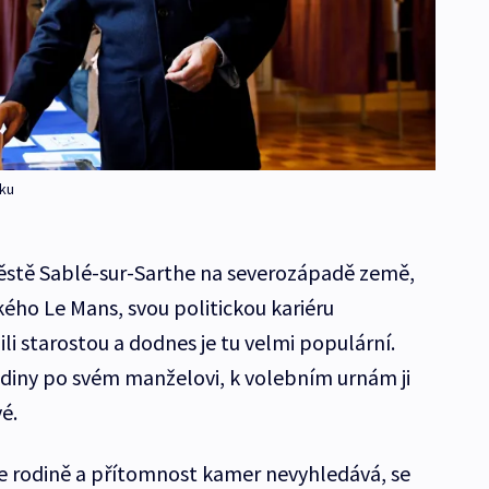
sku
městě Sablé-sur-Sarthe na severozápadě země,
kého Le Mans, svou politickou kariéru
ili starostou a dodnes je tu velmi populární.
hodiny po svém manželovi, k volebním urnám ji
é.
uje rodině a přítomnost kamer nevyhledává, se