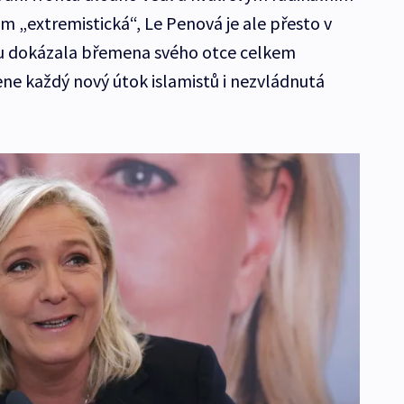
em „extremistická“, Le Penová je ale přesto v
nu dokázala břemena svého otce celkem
žene každý nový útok islamistů i nezvládnutá