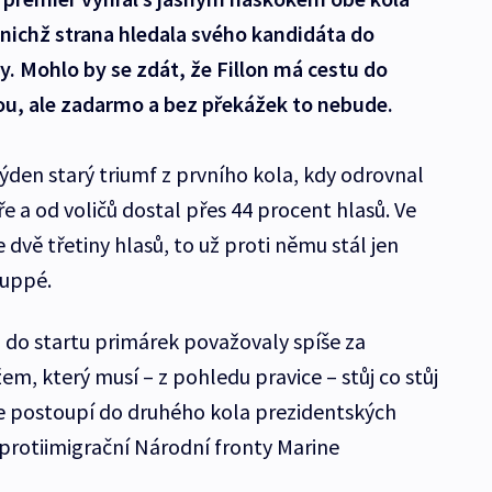
nichž strana hledala svého kandidáta do
. Mohlo by se zdát, že Fillon má cestu do
ou, ale zadarmo a bez překážek to nebude.
týden starý triumf z prvního kola, kdy odrovnal
 a od voličů dostal přes 44 procent hlasů. Ve
vě třetiny hlasů, to už proti němu stál jen
Juppé.
ž do startu primárek považovaly spíše za
em, který musí – z pohledu pravice – stůj co stůj
že postoupí do druhého kola prezidentských
 protiimigrační Národní fronty Marine