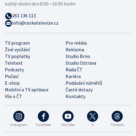
každý všední den:
8:00—16:00 hodin
261 136 113
info@ceskatelevize.cz
TV program
Pro média
Živé vysílání
Reklama
TV poplatky
Studio Brno
Teletext
Studio Ostrava
Podcasty
Rada ČT
Počasí
Kariéra
E-shop
Podávání námětů
Mobilní a TV aplikace
Časté dotazy
Vše o ČT
Kontakty
Instagram
Facebook
YouTube
X
Threads