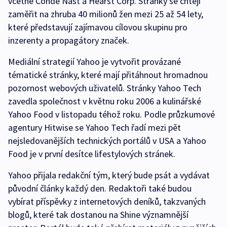
včetně Conde Nast a Hearst Corp. Stránky se chtějí
zaměřit na zhruba 40 milionů žen mezi 25 až 54 lety,
které představují zajímavou cílovou skupinu pro
inzerenty a propagátory značek.
Mediální strategií Yahoo je vytvořit provázané
tématické stránky, které mají přitáhnout hromadnou
pozornost webových uživatelů. Stránky Yahoo Tech
zavedla společnost v květnu roku 2006 a kulinářské
Yahoo Food v listopadu téhož roku. Podle průzkumové
agentury Hitwise se Yahoo Tech řadí mezi pět
nejsledovanějších technických portálů v USA a Yahoo
Food je v první desítce lifestylových stránek.
Yahoo přijala redakční tým, který bude psát a vydávat
původní články každý den. Redaktoři také budou
vybírat příspěvky z internetových deníků, takzvaných
blogů, které tak dostanou na Shine významnější