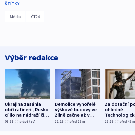
ŠTÍTKY
Média
ČT24
Výběr redakce
Ukrajina zasáhla
Demolice vyhořelé
Za dotační p
obří rafinerii, Rusko
výškové budovy ve
ohledně
cílilo na nádraží či
Zlíně začne až v
Technologic
autobus
následujících dnech
parku poslal
08:52
právě teď
12:29
před 15
m
15:19
před 45
do vězení dv