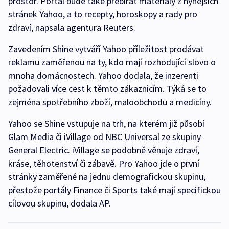
prostor. Portál bude také přebírat materiály z nynějších
stránek Yahoo, a to recepty, horoskopy a rady pro
zdraví, napsala agentura Reuters.
Zavedením Shine vytváří Yahoo příležitost prodávat
reklamu zaměřenou na ty, kdo mají rozhodující slovo o
mnoha domácnostech. Yahoo dodala, že inzerenti
požadovali více cest k těmto zákaznicím. Týká se to
zejména spotřebního zboží, maloobchodu a medicíny.
Yahoo se Shine vstupuje na trh, na kterém již působí
Glam Media či iVillage od NBC Universal ze skupiny
General Electric. iVillage se podobně věnuje zdraví,
kráse, těhotenství či zábavě. Pro Yahoo jde o první
stránky zaměřené na jednu demografickou skupinu,
přestože portály Finance či Sports také mají specifickou
cílovou skupinu, dodala AP.