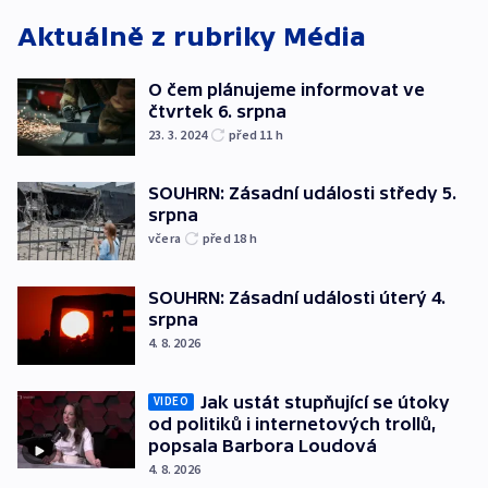
Aktuálně z rubriky
Média
O čem plánujeme informovat ve
čtvrtek 6. srpna
23. 3. 2024
před 11
h
SOUHRN: Zásadní události středy 5.
srpna
včera
před 18
h
SOUHRN: Zásadní události úterý 4.
srpna
4. 8. 2026
Jak ustát stupňující se útoky
VIDEO
od politiků i internetových trollů,
popsala Barbora Loudová
4. 8. 2026