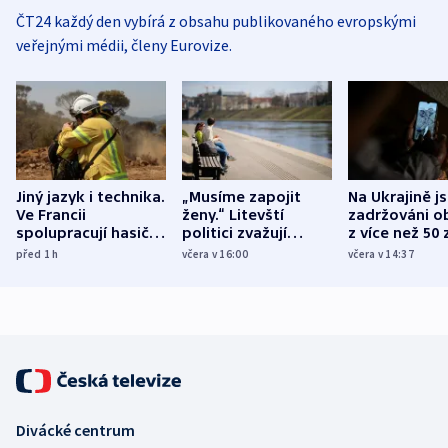
ČT24 každý den vybírá z obsahu publikovaného evropskými
veřejnými médii, členy Eurovize.
Jiný jazyk i technika.
„Musíme zapojit
Na Ukrajině j
Ve Francii
ženy.“ Litevští
zadržováni o
spolupracují hasiči z
politici zvažují
z více než 50 
různých zemí
dohodu o
Bojovali na s
před 1
h
včera v 16:00
včera v 14:37
demografii
Ruska
Divácké centrum