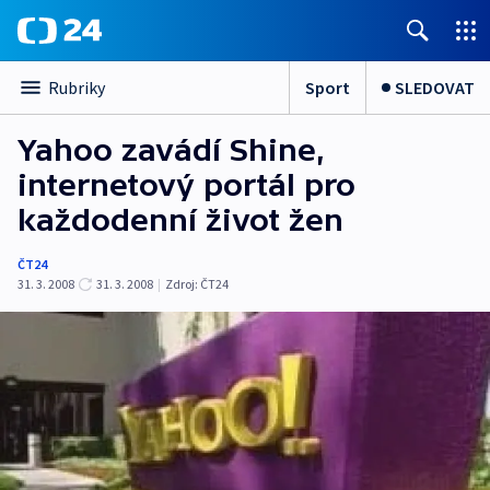
Sport
SLEDOVAT
Rubriky
Yahoo zavádí Shine,
internetový portál pro
každodenní život žen
ČT24
31. 3. 2008
31. 3. 2008
|
Zdroj:
ČT24