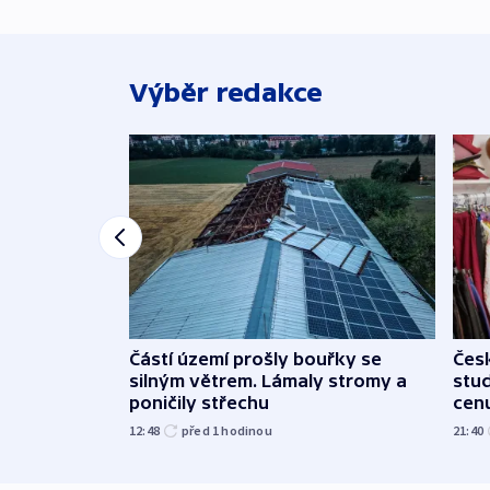
Výběr redakce
Částí území prošly bouřky se
Čes
silným větrem. Lámaly stromy a
stu
poničily střechu
cenu
12:48
před 1
hodinou
21:40