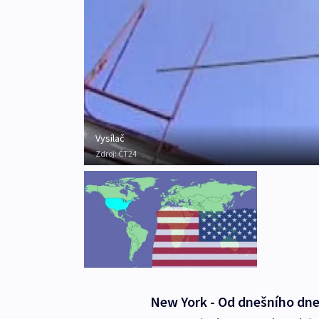
Vysílač
Zdroj:
ČT24
New York - Od dnešního dne