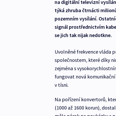
na digitální televizní vysíl
týká zhruba čtrnácti milion
pozemním vysílání. Ostatní
signál prostřednictvím kabel
se jich tak nijak nedotkne.
Uvolněné frekvence vláda p
společnostem, které díky n
zejména s vysokorychlostním
fungovat nová komunikační s
v tísni.
Na pořízení konvertorů, kte
(1000 až 1600 korun), dostal
měla nárok na poukázku s př