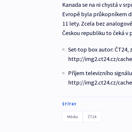
Kanada se na ni chystá v sr
Evropě byla průkopníkem digi
11 lety. Zcela bez analogov
Českou republiku to čeká v 
Set-top box autor: ČT24, 
http://img2.ct24.cz/cach
Příjem televizního signálu
http://img2.ct24.cz/cach
ŠTÍTKY
Média
ČT24