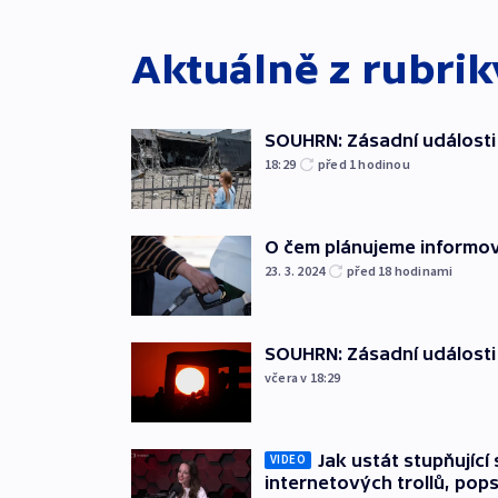
Aktuálně z rubri
SOUHRN: Zásadní události 
18:29
před 1
hodinou
O čem plánujeme informov
23. 3. 2024
před 18
hodinami
SOUHRN: Zásadní události 
včera v 18:29
Jak ustát stupňující 
VIDEO
internetových trollů, po