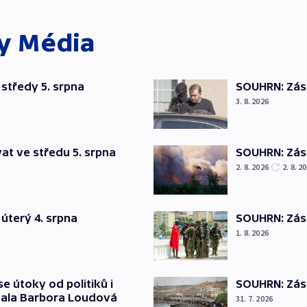
ky
Média
středy 5. srpna
SOUHRN: Zása
3. 8. 2026
at ve středu 5. srpna
SOUHRN: Zása
2. 8. 2026
2. 8. 2
úterý 4. srpna
SOUHRN: Zása
1. 8. 2026
SOUHRN: Zása
se útoky od politiků i
psala Barbora Loudová
31. 7. 2026