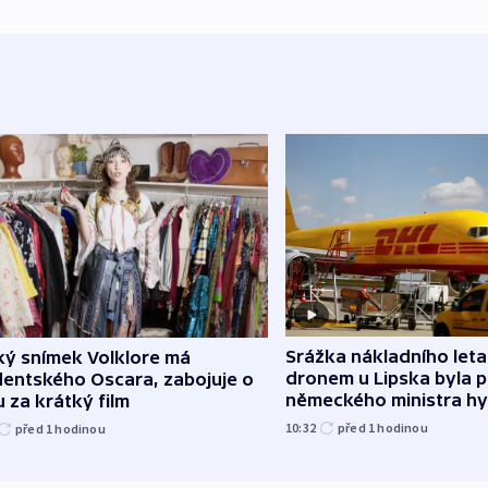
Srážka nákladního leta
ký snímek Volklore má
dronem u Lipska byla 
dentského Oscara, zabojuje o
německého ministra hy
 za krátký film
10:32
před 1
hodinou
před 1
hodinou