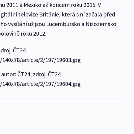
pnu 2011 a Mexiko až koncem roku 2015. V
tální televize Británie, která s ní začala před
ého vysílání už jsou Lucembursko a Nizozemsko.
polovině roku 2012.
zdroj: ČT24
e/140x78/article/2/197/19603.jpg
 autor: ČT24, zdroj: ČT24
e/140x78/article/2/197/19604.jpg