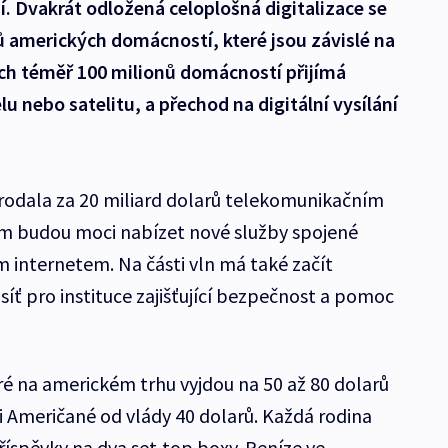
ání. Dvakrát odložená celoplošná digitalizace se
ů amerických domácností, které jsou závislé na
ch téměř 100 milionů domácností přijímá
u nebo satelitu, a přechod na digitální vysílání
rodala za 20 miliard dolarů telekomunikačním
im budou moci nabízet nové služby spojené
 internetem. Na části vln má také začít
íť pro instituce zajišťující bezpečnost a pomoc
ré na americkém trhu vyjdou na 50 až 80 dolarů
i Američané od vlády 40 dolarů. Každá rodina
íspěvky na dva set-top boxy. Peníze ve