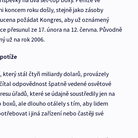
ni koncem roku došly, stejně jako zásoby
 nucena požádat Kongres, aby už oznámený
ce přesunul ze 17. února na 12. června. Původně
ý už na rok 2006.
 potíže
, který stál čtyři miliardy dolarů, provázely
řičítal odpovědnost špatně vedené osvětové
resu úřadů, které se údajně soustředily jen na
 boxů, ale dlouho otálely s tím, aby lidem
řebovat i jiná zařízení nebo častěji své