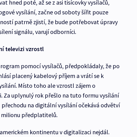
t hned poté, až se z asi tisícovky vysílačů,
ogové vysílání, začne od soboty šířit pouze
ností patrně zjistí, že bude potřebovat úpravy
lení signálu, varují odborníci.
í televizi vzrostl
í program pomocí vysílačů, předpokládaly, že po
dhlásí placený kabelový příjem a vrátí se k
lání. Místo toho ale vzrostl zájem o
i. Za uplynulý rok přešlo na tuto formu vysílání
přechodu na digitální vysílání očekává odvětví
 milionu předplatitelů.
americkém kontinentu v digitalizaci nejdál.