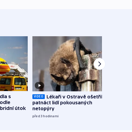
dla s
Lékaři v Ostravě ošetřili už
Koali
VIDEO
podle
patnáct lidí pokousaných
novel
bridní útok
netopýry
zájm
před 3
hodinami
před 3