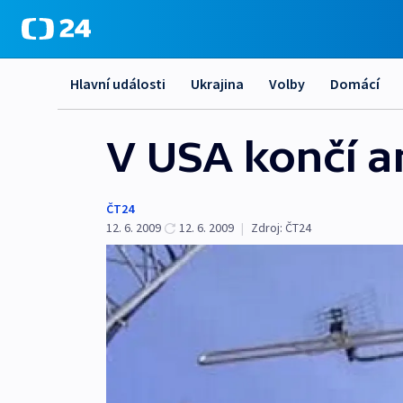
Hlavní události
Ukrajina
Volby
Domácí
V USA končí a
ČT24
12. 6. 2009
12. 6. 2009
|
Zdroj:
ČT24