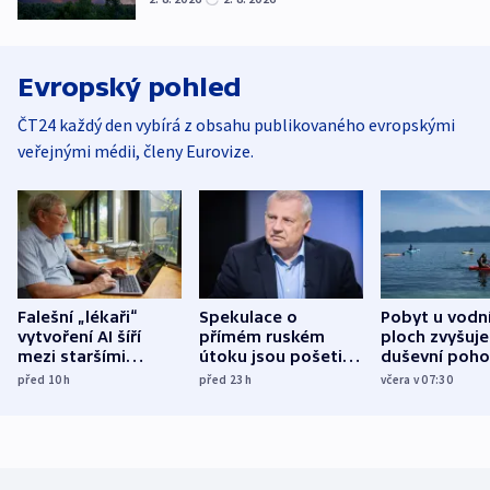
Evropský pohled
ČT24 každý den vybírá z obsahu publikovaného evropskými
veřejnými médii, členy Eurovize.
Falešní „lékaři“
Spekulace o
Pobyt u vodn
vytvoření AI šíří
přímém ruském
ploch zvyšuje
mezi staršími
útoku jsou pošetilé,
duševní poho
Poláky nebezpečné
míní estonský
ukázala
před 10
h
před 23
h
včera v 07:30
zdravotní rady
bezpečnostní
mezinárodní 
expert