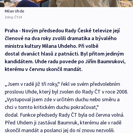
Milan Uhde
Zdroj:
ČT24
Praha - Novým předsedou Rady České televize její
členové na dva roky zvolili dramatika a bývalého
ministra kultury Milana Uhdeho. Při volbě
dostal dvanáct hlasů z patnácti. Byl přitom jediným
kandidátem. Uhde radu povede po Jiřím Baumrukovi,
kterému v červnu skončil mandát.
„Jsem v radě již tři roky,“ řekl ve svém předvolebním
proslovu Uhde, který byl zvolen do Rady ČT v roce 2008.
„Vystupoval jsem zde v určitém duchu nebo směru a
chci v tomto kritickém duchu pokračovat,“
dodal. Funkce předsedy Rady ČT byla od června volná.
Před Uhdem ji zastával Baumruk, kterému ale v radě
skončil mandát a poslanci jej do ní znovu nezvolili.