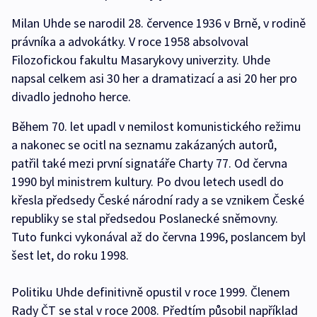
Milan Uhde se narodil 28. července 1936 v Brně, v rodině
právníka a advokátky. V roce 1958 absolvoval
Filozofickou fakultu Masarykovy univerzity. Uhde
napsal celkem asi 30 her a dramatizací a asi 20 her pro
divadlo jednoho herce.
Během 70. let upadl v nemilost komunistického režimu
a nakonec se ocitl na seznamu zakázaných autorů,
patřil také mezi první signatáře Charty 77. Od června
1990 byl ministrem kultury. Po dvou letech usedl do
křesla předsedy České národní rady a se vznikem České
republiky se stal předsedou Poslanecké sněmovny.
Tuto funkci vykonával až do června 1996, poslancem byl
šest let, do roku 1998.
Politiku Uhde definitivně opustil v roce 1999. Členem
Rady ČT se stal v roce 2008. Předtím působil například