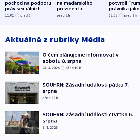
pochod na podporu
na maďarského
potvrdil Tru
práv sexuálních
prezidenta
právníka jako
menšin
bývalého šéfa
ministra
12:02
před 1
h
před 2
h
12:53
před 2
h
nejvyššího soudu
spravedlnost
Aktuálně z rubriky
Média
O čem plánujeme informovat v
sobotu 8. srpna
23. 3. 2024
před 10
h
SOUHRN: Zásadní události pátku 7.
srpna
před 22
h
SOUHRN: Zásadní události čtvrtka 6.
srpna
6. 8. 2026