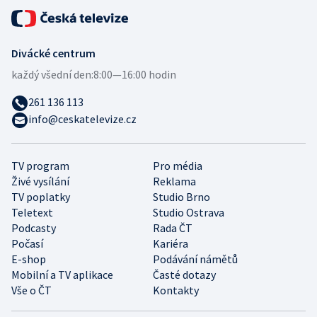
Divácké centrum
každý všední den:
8:00—16:00 hodin
261 136 113
info@ceskatelevize.cz
TV program
Pro média
Živé vysílání
Reklama
TV poplatky
Studio Brno
Teletext
Studio Ostrava
Podcasty
Rada ČT
Počasí
Kariéra
E-shop
Podávání námětů
Mobilní a TV aplikace
Časté dotazy
Vše o ČT
Kontakty