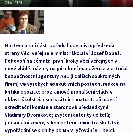
Zdroj:
ČT24
Hostem první části pořadu bude místopředseda
strany Věci veřejné a ministr školství Josef Dobeš.
Pohovoří na témata: první kroky Věcí veřejných v
nové vládě; názory na působení manažerů a vlastníků
bezpečnostní agentury ABL (i dalších soukromých
firem) ve vysokých exekutivních postech, reakce na
kritiku opozice; programové prohlášení vlády v
oblasti školství; osud státních maturit; působení
akreditační komise a staronové předsedkyně
Vladimíry Dvořákové; zvýšení autority učitelů;
personální změny v kompetenci ministra školství;
vypořádání se s dluhy po MS v lyžování v Liberci.