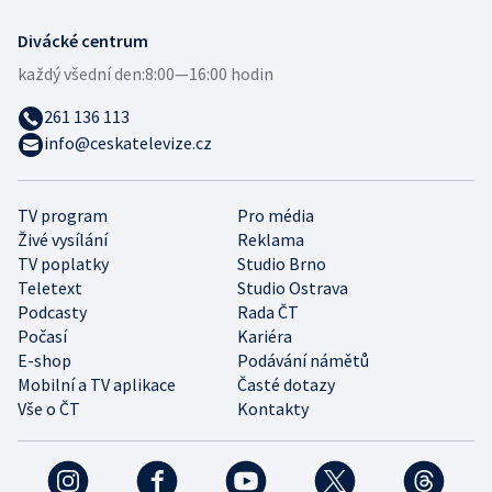
Divácké centrum
každý všední den:
8:00—16:00 hodin
261 136 113
info@ceskatelevize.cz
TV program
Pro média
Živé vysílání
Reklama
TV poplatky
Studio Brno
Teletext
Studio Ostrava
Podcasty
Rada ČT
Počasí
Kariéra
E-shop
Podávání námětů
Mobilní a TV aplikace
Časté dotazy
Vše o ČT
Kontakty