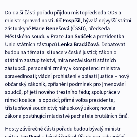
Do další části pořadu přijdou místopředseda ODS a
ministr spravedlnosti
Jiří Pospíšil
, bývalá nejvyšší státní
zástupkyně
Marie Benešová
(ČSSD), předseda
Městského soudu v Praze
Jan Sváček
a prezidentka
Unie státních zástupců
Lenka Bradáčová
. Debatovat
budou na témata: situace v české justici; zákon o
státním zastupitelství, míra nezávislosti státních
zástupců; personální změny v kompetenci ministra
spravedlnosti; vládní prohlášení v oblasti justice – nový
občanský zákoník, zpřísnění podmínek pro jmenování
soudců, přijetí nového trestního řádu; spolupráce v
rámci koalice i s opozicí; přímá volba prezidenta;
třístupňové soudnictví; náhubkový zákon; novela
zákona postihující mladistvé pachatele brutálních činů.
Hosty závěrečné části pořadu budou bývalý ministr
vnitra
Jan Ruml
a bývalý ředitel Úřadu pro zahraniční