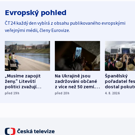
Evropský pohled
ČT24 každý den vybírá z obsahu publikovaného evropskými
veřejnými médii, členy Eurovize.
„Musíme zapojit
Na Ukrajině jsou
Španělský
ženy.“ Litevští
zadržováni občané
pořadatel fes
politici zvažují
z více než 50 zemí.
dostal pokut
dohodu o
Bojovali na straně
nekalé prakti
před 19
h
před 20
h
4. 8. 2026
demografii
Ruska