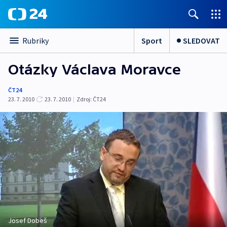
Sport
SLEDOVAT
Rubriky
Otázky Václava Moravce
ČT24
23. 7. 2010
23. 7. 2010
|
Zdroj:
ČT24
Josef Dobeš