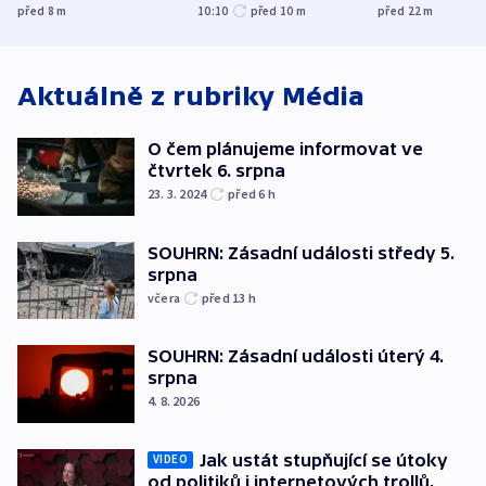
plynu
Michiganu st
před 8
m
10:10
před 10
m
před 22
m
rozdělily. Kvůl
podpoře Izra
Aktuálně z rubriky
Média
O čem plánujeme informovat ve
čtvrtek 6. srpna
23. 3. 2024
před 6
h
SOUHRN: Zásadní události středy 5.
srpna
včera
před 13
h
SOUHRN: Zásadní události úterý 4.
srpna
4. 8. 2026
Jak ustát stupňující se útoky
VIDEO
od politiků i internetových trollů,