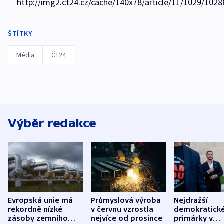
http://img2.ct24.cz/cache/140x78/article/11/1029/1028
ŠTÍTKY
Média
ČT24
Výběr redakce
Evropská unie má
Průmyslová výroba
Nejdražší
rekordně nízké
v červnu vzrostla
demokratick
zásoby zemního
nejvíce od prosince
primárky v