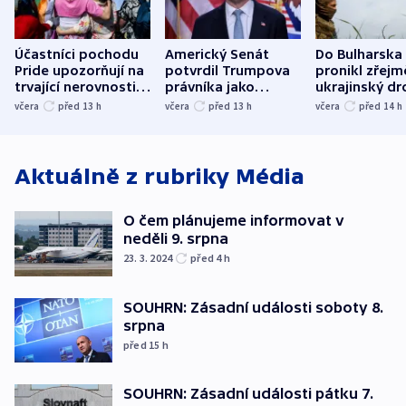
Účastníci pochodu
Americký Senát
Do Bulharska
Pride upozorňují na
potvrdil Trumpova
pronikl zřejm
trvající nerovnosti i
právníka jako
ukrajinský dr
společenskou
ministra
explodoval k
včera
před 13
h
včera
před 13
h
včera
před 14
h
atmosféru
spravedlnosti
od plynovod
Aktuálně z rubriky
Média
O čem plánujeme informovat v
neděli 9. srpna
23. 3. 2024
před 4
h
SOUHRN: Zásadní události soboty 8.
srpna
před 15
h
SOUHRN: Zásadní události pátku 7.