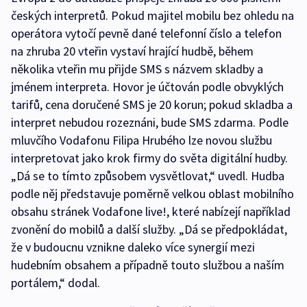
českých interpretů. Pokud majitel mobilu bez ohledu na
operátora vytočí pevně dané telefonní číslo a telefon
na zhruba 20 vteřin vystaví hrající hudbě, během
několika vteřin mu přijde SMS s názvem skladby a
jménem interpreta. Hovor je účtován podle obvyklých
tarifů, cena doručené SMS je 20 korun; pokud skladba a
interpret nebudou rozeznáni, bude SMS zdarma. Podle
mluvčího Vodafonu Filipa Hrubého lze novou službu
interpretovat jako krok firmy do světa digitální hudby.
„Dá se to tímto způsobem vysvětlovat,“ uvedl. Hudba
podle něj představuje poměrně velkou oblast mobilního
obsahu stránek Vodafone live!, které nabízejí například
zvonění do mobilů a další služby. „Dá se předpokládat,
že v budoucnu vznikne daleko více synergií mezi
hudebním obsahem a případně touto službou a naším
portálem,“ dodal.