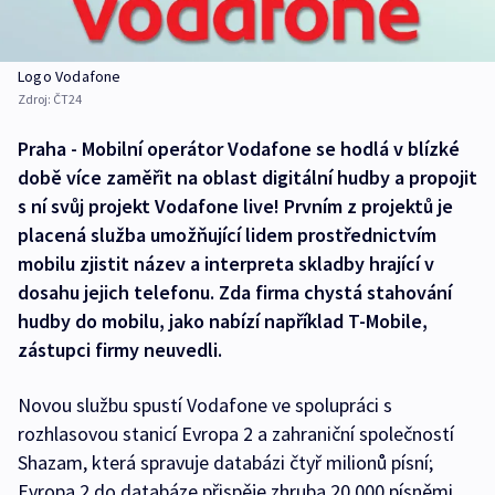
Logo Vodafone
Zdroj:
ČT24
Praha - Mobilní operátor Vodafone se hodlá v blízké
době více zaměřit na oblast digitální hudby a propojit
s ní svůj projekt Vodafone live! Prvním z projektů je
placená služba umožňující lidem prostřednictvím
mobilu zjistit název a interpreta skladby hrající v
dosahu jejich telefonu. Zda firma chystá stahování
hudby do mobilu, jako nabízí například T-Mobile,
zástupci firmy neuvedli.
Novou službu spustí Vodafone ve spolupráci s
rozhlasovou stanicí Evropa 2 a zahraniční společností
Shazam, která spravuje databázi čtyř milionů písní;
Evropa 2 do databáze přispěje zhruba 20 000 písněmi