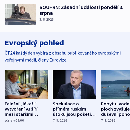
SOUHRN: Zásadní události pondělí 3.
srpna
3. 8. 2026
Evropský pohled
ČT24 každý den vybírá z obsahu publikovaného evropskými
veřejnými médii, členy Eurovize.
Falešní „lékaři“
Spekulace o
Pobyt u vodn
vytvoření AI šíří
přímém ruském
ploch zvyšuje
mezi staršími
útoku jsou pošetilé,
duševní poho
Poláky nebezpečné
míní estonský
ukázala
včera v 07:00
7. 8. 2026
7. 8. 2026
zdravotní rady
bezpečnostní
mezinárodní 