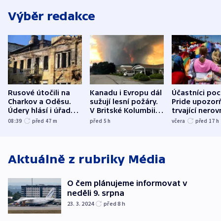
Výběr redakce
Rusové útočili na
Kanadu i Evropu dál
Účastníci po
Charkov a Oděsu.
sužují lesní požáry.
Pride upozorň
Údery hlásí i úřady v
V Britské Kolumbii
trvající nerov
Bělgorodu
evakuovali tisíce lidí
společensko
08:39
před 47
m
před 5
h
včera
před 17
h
atmosféru
Aktuálně z rubriky
Média
O čem plánujeme informovat v
neděli 9. srpna
23. 3. 2024
před 8
h