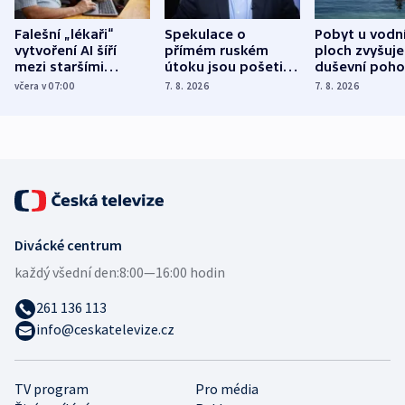
Falešní „lékaři“
Spekulace o
Pobyt u vodn
vytvoření AI šíří
přímém ruském
ploch zvyšuje
mezi staršími
útoku jsou pošetilé,
duševní poho
Poláky nebezpečné
míní estonský
ukázala
včera v 07:00
7. 8. 2026
7. 8. 2026
zdravotní rady
bezpečnostní
mezinárodní 
expert
Divácké centrum
každý všední den:
8:00—16:00 hodin
261 136 113
info@ceskatelevize.cz
TV program
Pro média