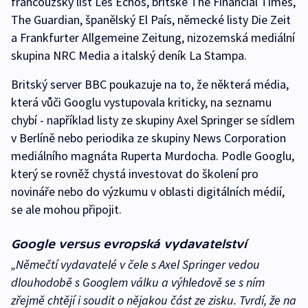
francouzský list Les Échos, britské The Financial Times,
The Guardian, španělský El País, německé listy Die Zeit
a Frankfurter Allgemeine Zeitung, nizozemská mediální
skupina NRC Media a italský deník La Stampa.
Britský server BBC poukazuje na to, že některá média,
která vůči Googlu vystupovala kriticky, na seznamu
chybí - například listy ze skupiny Axel Springer se sídlem
v Berlíně nebo periodika ze skupiny News Corporation
mediálního magnáta Ruperta Murdocha. Podle Googlu,
který se rovněž chystá investovat do školení pro
novináře nebo do výzkumu v oblasti digitálních médií,
se ale mohou připojit.
Google versus evropská vydavatelství
„Němečtí vydavatelé v čele s Axel Springer vedou
dlouhodobě s Googlem válku a výhledově se s ním
zřejmě chtějí i soudit o nějakou část ze zisku. Tvrdí, že na