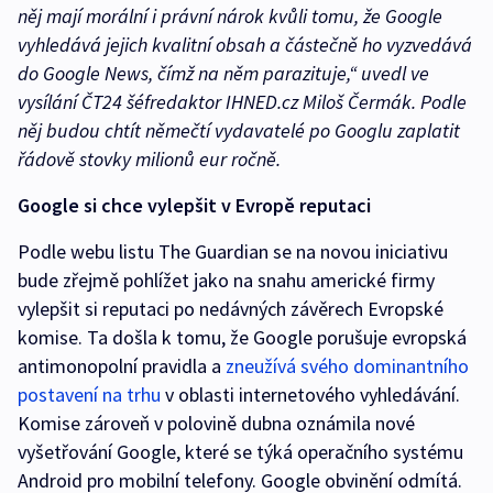
něj mají morální i právní nárok kvůli tomu, že Google
vyhledává jejich kvalitní obsah a částečně ho vyzvedává
do Google News, čímž na něm parazituje,“ uvedl ve
vysílání ČT24 šéfredaktor IHNED.cz Miloš Čermák. Podle
něj budou chtít němečtí vydavatelé po Googlu zaplatit
řádově stovky milionů eur ročně.
Google si chce vylepšit v Evropě reputaci
Podle webu listu The Guardian se na novou iniciativu
bude zřejmě pohlížet jako na snahu americké firmy
vylepšit si reputaci po nedávných závěrech Evropské
komise. Ta došla k tomu, že Google porušuje evropská
antimonopolní pravidla a
zneužívá svého dominantního
postavení na trhu
v oblasti internetového vyhledávání.
Komise zároveň v polovině dubna oznámila nové
vyšetřování Google, které se týká operačního systému
Android pro mobilní telefony. Google obvinění odmítá.