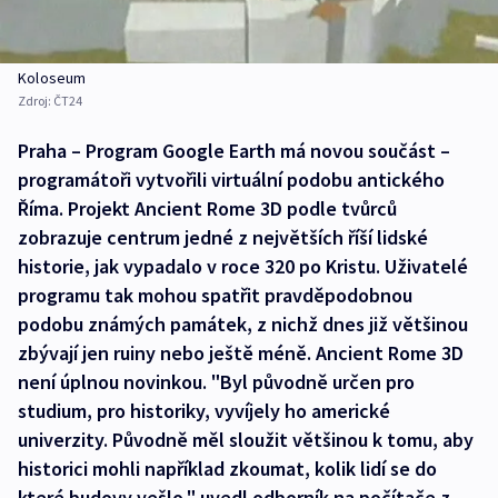
Koloseum
Zdroj:
ČT24
Praha – Program Google Earth má novou součást –
programátoři vytvořili virtuální podobu antického
Říma. Projekt Ancient Rome 3D podle tvůrců
zobrazuje centrum jedné z největších říší lidské
historie, jak vypadalo v roce 320 po Kristu. Uživatelé
programu tak mohou spatřit pravděpodobnou
podobu známých památek, z nichž dnes již většinou
zbývají jen ruiny nebo ještě méně. Ancient Rome 3D
není úplnou novinkou. "Byl původně určen pro
studium, pro historiky, vyvíjely ho americké
univerzity. Původně měl sloužit většinou k tomu, aby
historici mohli například zkoumat, kolik lidí se do
které budovy vešlo," uvedl odborník na počítače z