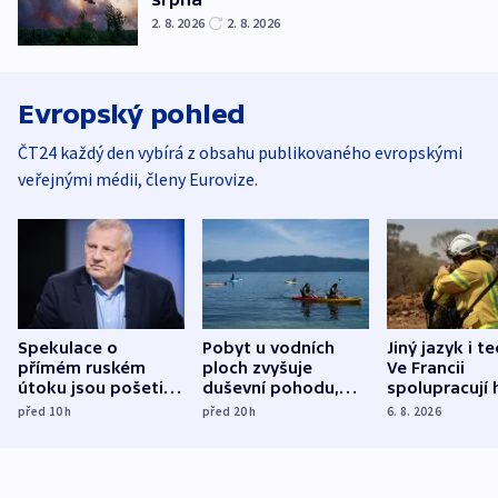
2. 8. 2026
2. 8. 2026
Evropský pohled
ČT24 každý den vybírá z obsahu publikovaného evropskými
veřejnými médii, členy Eurovize.
Spekulace o
Pobyt u vodních
Jiný jazyk i t
přímém ruském
ploch zvyšuje
Ve Francii
útoku jsou pošetilé,
duševní pohodu,
spolupracují h
míní estonský
ukázala
různých zemí
před 10
h
před 20
h
6. 8. 2026
bezpečnostní
mezinárodní studie
expert