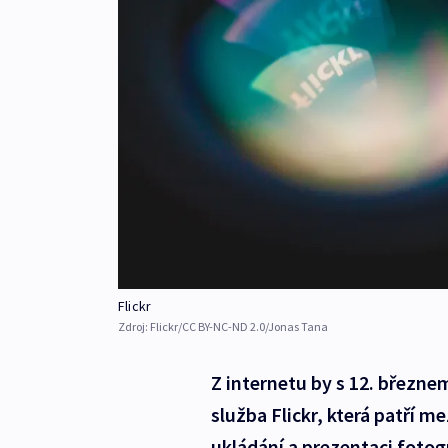
Flickr
Zdroj:
Flickr/CC BY-NC-ND 2.0/Jonas Tana
Z internetu by s 12. březn
služba Flickr, která patří me
ukládání a prezentaci fotog