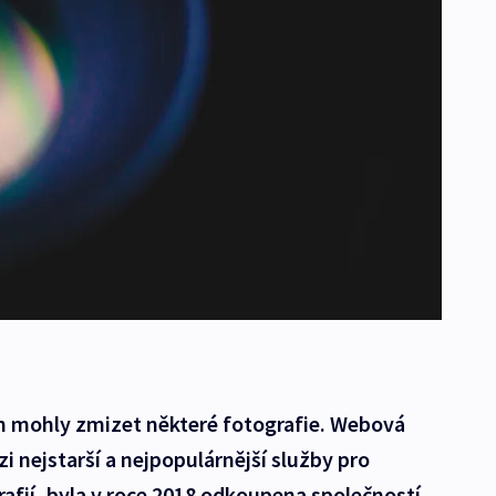
em mohly zmizet některé fotografie. Webová
zi nejstarší a nejpopulárnější služby pro
rafií, byla v roce 2018 odkoupena společností