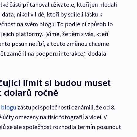
ké části přitahoval uživatele, kteří jen hledali
ata, nikoliv lidé, kteří by sdíleli lásku k
ečnost na svém blogu. To podle ní způsobilo
jich platformy. „Víme, že těm z vás, kteří
tento posun nelíbí, a touto změnou chceme
opět zaměřil na podporu interakce,“ dodala
ující limit si budou muset
t dolarů ročně
 blogu
zástupci společnosti oznámili, že od 8.
čty omezeny na tisíc fotografií a videí. V
elů se ale společnost rozhodla termín posunout