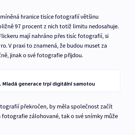
zmíněná hranice tisíce fotografií většinu
ibližně 97 procent z nich totiž limitu nedosahuje.
Flickeru mají nahráno přes tisíc fotografií, si
Pro. V praxi to znamená, že budou muset za
ně, jinak o své fotografie přijdou.
u. Mladá generace trpí digitální samotou
otografií překročen, by měla společnost začít
 fotografie zálohované, tak o své snímky může