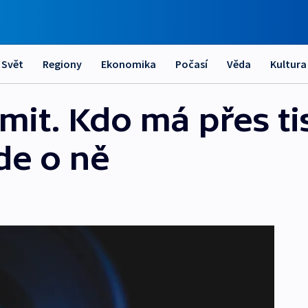
Svět
Regiony
Ekonomika
Počasí
Věda
Kultura
imit. Kdo má přes ti
jde o ně