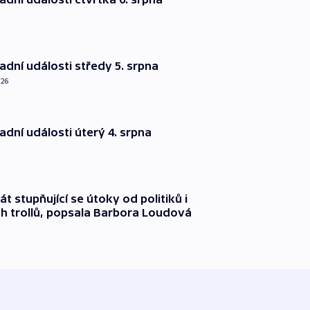
dní události středy 5. srpna
026
dní události úterý 4. srpna
át stupňující se útoky od politiků i
h trollů, popsala Barbora Loudová