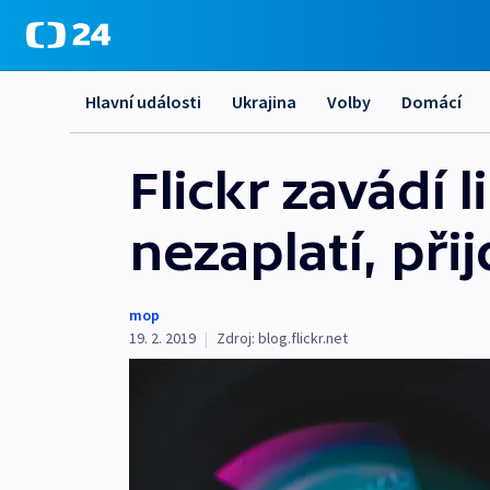
Hlavní události
Ukrajina
Volby
Domácí
Flickr zavádí l
nezaplatí, při
mop
19. 2. 2019
|
Zdroj:
blog.flickr.net