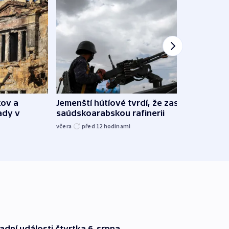
kov a
Jemenští hútíové tvrdí, že zasáhli
Účas
ady v
saúdskoarabskou rafinerii
upozo
spol
včera
před 12
hodinami
8. 8. 20
dní události čtvrtka 6. srpna