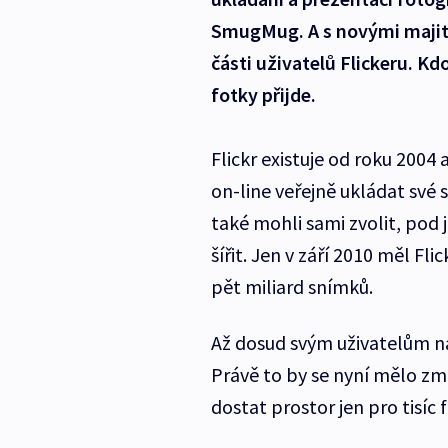
SmugMug. A s novými majitel
části uživatelů Flickeru. Kdo
fotky přijde.
Flickr existuje od roku 2004 
on-line veřejně ukládat své s
také mohli sami zvolit, pod 
šířit. Jen v září 2010 měl Fl
pět miliard snímků.
Až dosud svým uživatelům na
Právě to by se nyní mělo změ
dostat prostor jen pro tisíc f