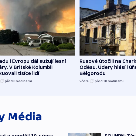
du i Evropu dál sužují lesní
Rusové útočili na Char
ry. V Britské Kolumbii
Oděsu. Údery hlásí i úř
uovali tisíce lidí
Bělgorodu
před 8
hodinami
včera
před 10
hodinami
ky
Média
t v pondělí 10. srpna
SOUHRN: Zása