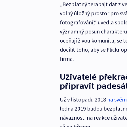
„Bezplatný terabajt dat z vel
volný úložný prostor pro svá d
fotografování,“ uvedla spol
významný posun charakteru je
oceňují živou komunitu, se 
docílit toho, aby se Flickr 
firma.
Uživatelé překrač
připravit padesá
Už v listopadu 2018
na svém
ledna 2019 budou bezplatné ú
návaznosti na reakce uživat
až na březen.