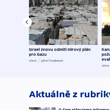
Izrael znovu odmítl mírový plán
Kana
pro Gazu
požá
evak
včera
před 7
hodinami
včera
Aktuálně z rubri
O čem plánujeme informova