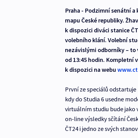
Praha - Podzimní senátní a 
mapu České republiky. Žhav
k dispozici diváci stanice Č
volebního klání. Volební stu
nezávislými odborníky – to 
od 13:45 hodin. Kompletní v
k dispozici na webu
www.ct
První ze speciálů odstartuj
kdy do Studia 6 usedne mod
virtuálním studiu bude jako
on-line výsledky sčítání Če
ČT24 i jedno ze svých stanovi