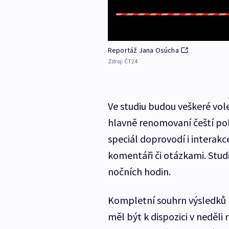
Reportáž Jana Osúcha
Zdroj:
ČT24
Ve studiu budou veškeré vol
hlavně renomovaní čeští poli
speciál doprovodí i interakce
komentáři či otázkami. Stud
nočních hodin.
Kompletní souhrn výsledků 
měl být k dispozici v neděli