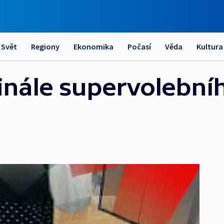
Svět
Regiony
Ekonomika
Počasí
Věda
Kultura
 finále supervolebn