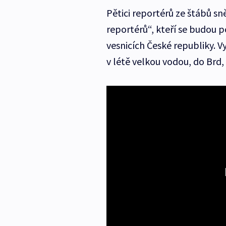
Pětici reportérů ze štábů sn
reportérů“, kteří se budou
vesnicích České republiky. V
v létě velkou vodou, do Brd,