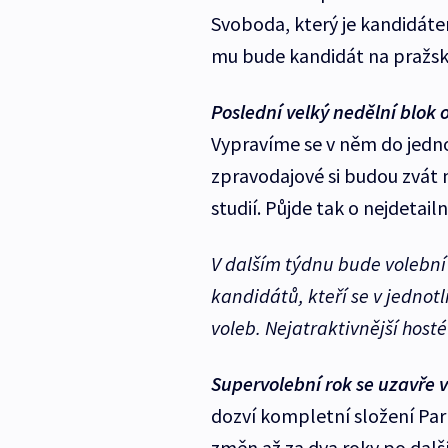
Svoboda, který je kandidát
mu bude kandidát na pražs
Poslední velký nedělní blok 
Vypravíme se v něm do jedno
zpravodajové si budou zvát 
studií. Půjde tak o nejdetai
V dalším týdnu bude volební 
kandidátů, kteří se v jednot
voleb. Nejatraktivnější host
Supervolební rok se uzavře ve
dozví kompletní složení Par
změn až za dva roky po dalš