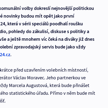
komunální volby dokreslí nejnovější politickou
é novinky budou mít opět jako první
T24, která v sérii speciálů poodhalí roušku
dio, pohledy do zákulisí, diskuse s politiky a
vše a ještě mnohem víc čeká na diváky již dnes
olební zpravodajský servis bude jako vždy
24.cz
.
e krátce před uzavřením volebních místností,
erátor Václav Moravec. Jeho partnerkou ve
 vždy Marcela Augustová, která bude přinášet
ského statistického úřadu. Přímo v něm bude mít
šť.