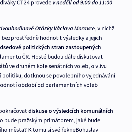
 diváky ČT24 provede
v neděli od 9:00 do 11:00
 dvouhodinové Otázky Václava Moravce
, v nichž
 bezprostředně hodnotit výsledky a jejich
dsedové politických stran zastoupených
lamentu ČR. Hosté budou dále diskutovat
tů ve druhém kole senátních voleb, o vlivu
í politiku, dotknou se povolebního vyjednávání
 zhodnotí období od parlamentních voleb
 pokračovat
diskuse o výsledcích komunálních
do bude pražským primátorem, jaké bude
ního města? K tomu si své řekneBohuslav