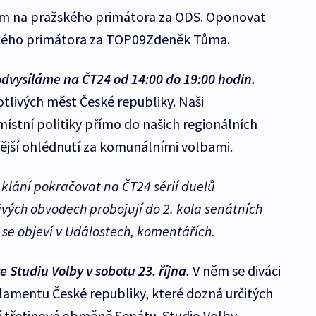
em na pražského primátora za ODS. Oponovat
kého primátora za TOP09Zdeněk Tůma.
odvysíláme na ČT24 od 14:00 do 19:00 hodin.
tlivých měst České republiky. Naši
místní politiky přímo do našich regionálních
lnější ohlédnutí za komunálními volbami.
klání pokračovat na ČT24 sérií duelů
livých obvodech probojují do 2. kola senátních
é se objeví v Událostech, komentářích.
 Studiu Volby v sobotu 23. října.
V něm se diváci
lamentu České republiky, které dozná určitých
í třetinové obměně Senátu. Studio Volby