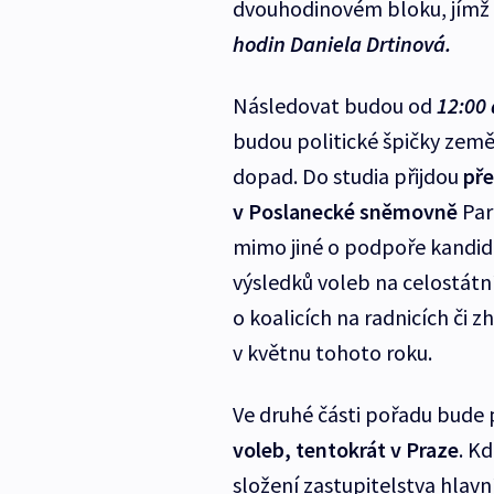
dvouhodinovém bloku, jímž
hodin Daniela Drtinová.
Následovat budou od
12:00
budou politické špičky země
dopad. Do studia přijdou
pře
v Poslanecké sněmovně
Par
mimo jiné o podpoře kandidá
výsledků voleb na celostátn
o koalicích na radnicích či
v květnu tohoto roku.
Ve druhé části pořadu bude
voleb, tentokrát v Praze
. K
složení zastupitelstva hlav