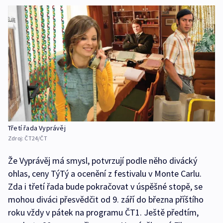
Třetí řada Vyprávěj
Zdroj:
ČT24/ČT
Že Vyprávěj má smysl, potvrzují podle něho divácký
ohlas, ceny TýTý a ocenění z festivalu v Monte Carlu.
Zda i třetí řada bude pokračovat v úspěšné stopě, se
mohou diváci přesvědčit od 9. září do března příštího
roku vždy v pátek na programu ČT1. Ještě předtím,