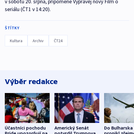
v sobotu 20. srpna, připomene Vyprávěj nový Film o
seriálu (ČT1 v 14:20).
ŠTÍTKY
Kultura
Archiv
ČT24
Výběr redakce
Účastníci pochodu
Americký Senát
Do Bulharska
Pride upozorňují na
potvrdil Trumpova
pronikl zřejm