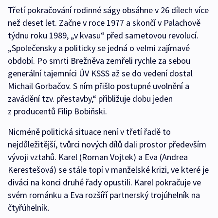
Třetí pokračování rodinné ságy obsáhne v 26 dílech více
než deset let. Začne v roce 1977 a skončí v Palachově
týdnu roku 1989, „v kvasu“ před sametovou revolucí.
„Společensky a politicky se jedná o velmi zajímavé
období. Po smrti Brežněva zemřeli rychle za sebou
generální tajemníci ÚV KSSS až se do vedení dostal
Michail Gorbačov. S ním přišlo postupné uvolnění a
zavádění tzv. přestavby,“ přibližuje dobu jeden
z producentů Filip Bobiňski.
Nicméně politická situace není v třetí řadě to
nejdůležitější, tvůrci nových dílů dali prostor především
vývoji vztahů. Karel (Roman Vojtek) a Eva (Andrea
Kerestešová) se stále topí v manželské krizi, ve které je
diváci na konci druhé řady opustili. Karel pokračuje ve
svém románku a Eva rozšíří partnerský trojúhelník na
čtyřúhelník.