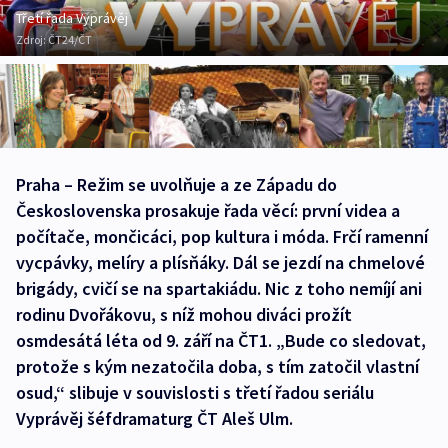
Třetí řada Vyprávěj
Zdroj:
ČT24/ČT
Praha – Režim se uvolňuje a ze Západu do
Československa prosakuje řada věcí: první videa a
počítače, mončicáci, pop kultura i móda. Frčí ramenní
vycpávky, melíry a plísňáky. Dál se jezdí na chmelové
brigády, cvičí se na spartakiádu. Nic z toho nemíjí ani
rodinu Dvořákovu, s níž mohou diváci prožít
osmdesátá léta od 9. září na ČT1. „Bude co sledovat,
protože s kým nezatočila doba, s tím zatočil vlastní
osud,“ slibuje v souvislosti s třetí řadou seriálu
Vyprávěj šéfdramaturg ČT Aleš Ulm.