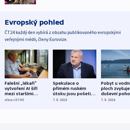
Evropský pohled
ČT24 každý den vybírá z obsahu publikovaného evropskými
veřejnými médii, členy Eurovize.
Falešní „lékaři“
Spekulace o
Pobyt u vodn
vytvoření AI šíří
přímém ruském
ploch zvyšuje
mezi staršími
útoku jsou pošetilé,
duševní poho
Poláky nebezpečné
míní estonský
ukázala
včera v 07:00
7. 8. 2026
7. 8. 2026
zdravotní rady
bezpečnostní
mezinárodní 
expert