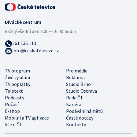
Divácké centrum
každý všední den:
8:00—16:00 hodin
261 136 113
info@ceskatelevize.cz
TV program
Pro média
Živé vysílání
Reklama
TV poplatky
Studio Brno
Teletext
Studio Ostrava
Podcasty
Rada ČT
Počasí
Kariéra
E-shop
Podávání námětů
Mobilní a TV aplikace
Časté dotazy
Vše o ČT
Kontakty