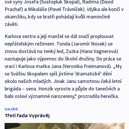
své syny Josefa (Svatopluk Skopal), Radima (David
Prachař) a Mikuláše (Pavel Trávníček). Idylka ale končí v
okamžiku, kdy se bratři pohádají kvůli maminčině
závěti.
Karlova sestra a její manžel se dál snaží proplouvat
nepřátelským režimem. Tonda (Jaromír Nosek) se
znovu dostává na tenký led, Zuzka (Hana Vagnerová)
nastupuje jako výpomoc do školní družiny. Do práce se
vrací i Karlova matka Jana (Veronika Freimanová). „My
se Sváťou Skopalem spíš jistíme 'dramatické' dění
okolo našich mladých. Jinak Janu samotnou čeká letní
brigáda – sena. Honzík vyroste a půjde do tanečních a
babi oslaví významné narozeniny,“ prozradila herečka.
GALERIE
Třetí řada Vyprávěj