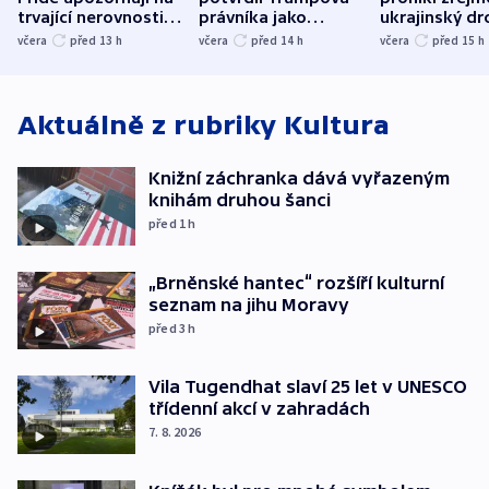
trvající nerovnosti i
právníka jako
ukrajinský dr
společenskou
ministra
explodoval k
včera
před 13
h
včera
před 14
h
včera
před 15
h
atmosféru
spravedlnosti
od plynovod
Aktuálně z rubriky
Kultura
Knižní záchranka dává vyřazeným
knihám druhou šanci
před 1
h
„Brněnské hantec“ rozšíří kulturní
seznam na jihu Moravy
před 3
h
Vila Tugendhat slaví 25 let v UNESCO
třídenní akcí v zahradách
7. 8. 2026