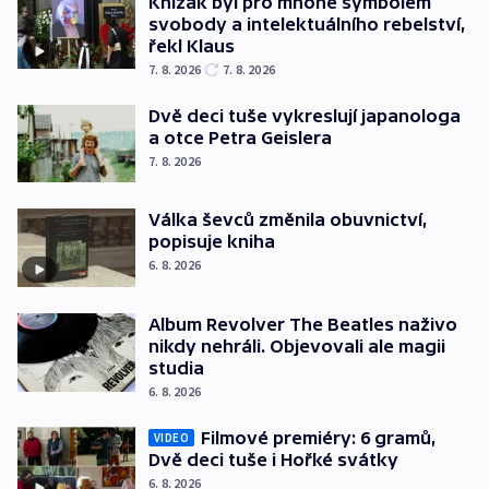
Knížák byl pro mnohé symbolem
svobody a intelektuálního rebelství,
řekl Klaus
7. 8. 2026
7. 8. 2026
Dvě deci tuše vykreslují japanologa
a otce Petra Geislera
7. 8. 2026
Válka ševců změnila obuvnictví,
popisuje kniha
6. 8. 2026
Album Revolver The Beatles naživo
nikdy nehráli. Objevovali ale magii
studia
6. 8. 2026
Filmové premiéry: 6 gramů,
VIDEO
Dvě deci tuše i Hořké svátky
6. 8. 2026