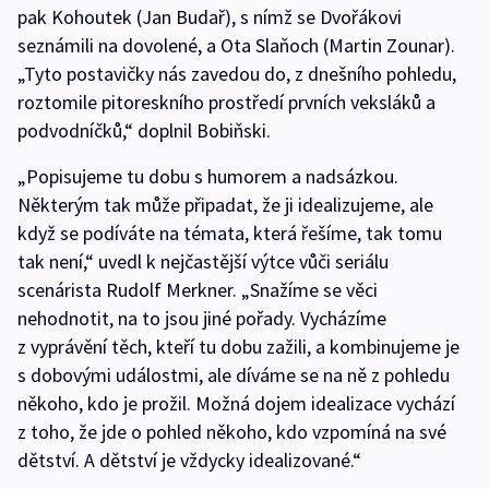
pak Kohoutek (Jan Budař), s nímž se Dvořákovi
seznámili na dovolené, a Ota Slaňoch (Martin Zounar).
„Tyto postavičky nás zavedou do, z dnešního pohledu,
roztomile pitoreskního prostředí prvních veksláků a
podvodníčků,“ doplnil Bobiňski.
„Popisujeme tu dobu s humorem a nadsázkou.
Některým tak může připadat, že ji idealizujeme, ale
když se podíváte na témata, která řešíme, tak tomu
tak není,“ uvedl k nejčastější výtce vůči seriálu
scenárista Rudolf Merkner. „Snažíme se věci
nehodnotit, na to jsou jiné pořady. Vycházíme
z vyprávění těch, kteří tu dobu zažili, a kombinujeme je
s dobovými událostmi, ale díváme se na ně z pohledu
někoho, kdo je prožil. Možná dojem idealizace vychází
z toho, že jde o pohled někoho, kdo vzpomíná na své
dětství. A dětství je vždycky idealizované.“