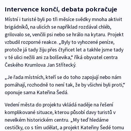
Intervence končí, debata pokračuje
Místní i turisté byli po tři měsíce svědky mnoha aktivit
brigádníků, na ulicích se například rozdával chléb,
grilovalo se, venčili psi nebo se hrálo na kytaru. Projekt
vzbudil rozporné reakce. „Byly to vyhozené peníze,
protože já tady žiju přes čtyřicet let a takhle jsme tady
v té ulici nežili ani za bolševika,“ říká obyvatel centra
Českého Krumlova Jan Střítecký.
„Je řada místních, kteří se do toho zapojují nebo nám
pomáhají, rozhodně to není tak, že by všichni byli proti,“
oponuje sama Kateřina Šedá.
Vedení města do projektu vkládá naděje na řešení
komplikované situace, kterou působí davy turistů v
nevelkém historickém centru. „My teď hledáme
cestičky, co s tím udělat, a projekt Kateřiny Šedé tomu