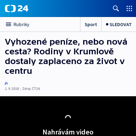
Sport
SLEDOVAT
Rubriky
Vyhozené peníze, nebo nová
cesta? Rodiny v Krumlově
dostaly zaplaceno za život v
centru
jh
1. 9. 2018
|
Zdroj:
ČT24
Nahrávám video