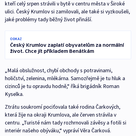
kteří celý srpen strávili v bytě v centru města v Široké
ulici. Český Krumlov si zamilovali, ale také si vyzkoušeli,
jaké problémy tady běžný život přináší.
ODKAZ
Český Krumlov zaplatí obyvatelům za normální
život. Chce jít příkladem Benátkám
„Malá obslužnost, chybí obchody s potravinami,
holičství, zelenina, mlékárna. Samozřejmě je tu hluk a
cizinců je tu opravdu hodně,“ říká brigádník Roman
Kyselka.
Ztrátu soukromí pociťovala také rodina Čarkových,
která žije na okraji Krumlova, ale červen strávila v
centru. „Turisté nám tady rozhrnovali závěsy a fotili si
interiér našeho obýváku,“ vypráví Věra Čarková.