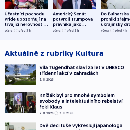
Účastníci pochodu
Americký Senát
Do Bulharska
Pride upozorňují na
potvrdil Trumpova
pronikl zřejm
trvající nerovnosti i
právníka jako
ukrajinský dr
společenskou
ministra
explodoval k
včera
před 3
h
včera
před 3
h
včera
před 4
h
atmosféru
spravedlnosti
od plynovod
Aktuálně z rubriky
Kultura
Vila Tugendhat slaví 25 let v UNESCO
třídenní akcí v zahradách
7. 8. 2026
Knížák byl pro mnohé symbolem
svobody a intelektuálního rebelství,
řekl Klaus
7. 8. 2026
7. 8. 2026
Dvě deci tuše vykreslují japanologa