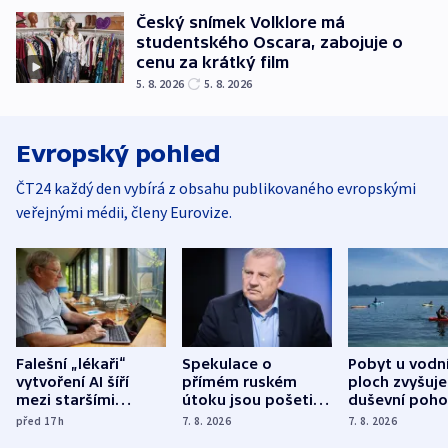
Český snímek Volklore má
studentského Oscara, zabojuje o
cenu za krátký film
5. 8. 2026
5. 8. 2026
Evropský pohled
ČT24 každý den vybírá z obsahu publikovaného evropskými
veřejnými médii, členy Eurovize.
Falešní „lékaři“
Spekulace o
Pobyt u vodn
vytvoření AI šíří
přímém ruském
ploch zvyšuje
mezi staršími
útoku jsou pošetilé,
duševní poho
Poláky nebezpečné
míní estonský
ukázala
před 17
h
7. 8. 2026
7. 8. 2026
zdravotní rady
bezpečnostní
mezinárodní 