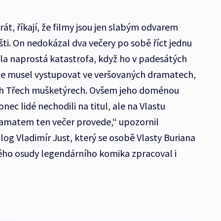
hrát, říkají, že filmy jsou jen slabým odvarem
išti. On nedokázal dva večery po sobě říct jednu
yla naprostá katastrofa, když ho v padesátých
ale musel vystupovat ve veršovaných dramatech,
ch Třech mušketýrech. Ovšem jeho doménou
ec lidé nechodili na titul, ale na Vlastu
dramatem ten večer provede,“ upozornil
og Vladimír Just, který se osobě Vlasty Buriana
ého osudy legendárního komika zpracoval i