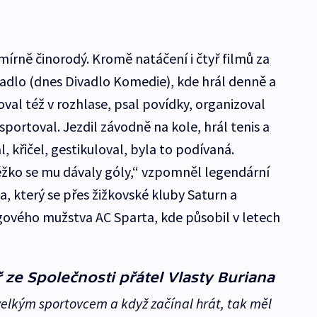
mírně činorodý. Kromě natáčení i čtyř filmů za
vadlo (dnes Divadlo Komedie), kde hrál denně a
oval též v rozhlase, psal povídky, organizoval
sportoval. Jezdil závodně na kole, hrál tenis a
l, křičel, gestikuloval, byla to podívaná.
ěžko se mu dávaly góly,“ vzpomněl legendární
a, který se přes žižkovské kluby Saturn a
igového mužstva AC Sparta, kde působil v letech
 ze Společnosti přátel Vlasty Buriana
velkým sportovcem a když začínal hrát, tak měl