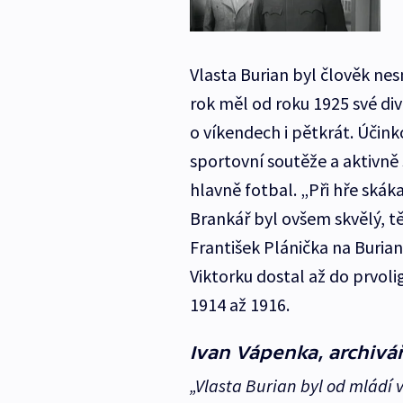
Vlasta Burian byl člověk nes
rok měl od roku 1925 své di
o víkendech i pětkrát. Účink
sportovní soutěže a aktivně 
hlavně fotbal. „Při hře skáka
Brankář byl ovšem skvělý, t
František Plánička na Burian
Viktorku dostal až do prvol
1914 až 1916.
Ivan Vápenka, archivář
„Vlasta Burian byl od mládí 