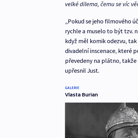
velké dilema, čemu se víc věn
„Pokud se jeho filmového úči
rychle a muselo to být tzv. 
když měl komik odezvu, tak p
divadelní inscenace, které po
převedeny na plátno, takže
upřesnil Just.
GALERIE
Vlasta Burian