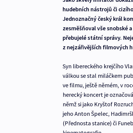
hudebních nástrojů či cizíh
Jednoznačný český král komik
zesměšňoval vše snobské a n
přebujelé státní správy. Neje
z nejzářivějších filmových h
Syn libereckého krejčího Vla
válkou se stal miláčkem pub
ve filmu, ještě němém, v roce
herecký koncert je označov
němž si jako Kryštof Rozruch 
jeho Anton Špelec, Hadimrš
(Přednosta stanice) či Fune
kinematografie.