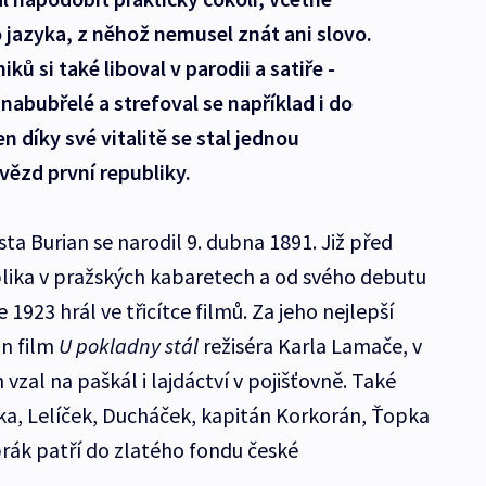
o jazyka, z něhož nemusel znát ani slovo.
ů si také liboval v parodii a satiře -
abubřelé a strefoval se například i do
n díky své vitalitě se stal jednou
vězd první republiky.
sta Burian se narodil 9. dubna 1891. Již před
lika v pražských kabaretech a od svého debutu
 1923 hrál ve třicítce filmů. Za jeho nejlepší
án film
U pokladny stál
režiséra Karla Lamače, v
vzal na paškál i lajdáctví v pojišťovně. Také
ka, Lelíček, Ducháček, kapitán Korkorán, Ťopka
brák patří do zlatého fondu české