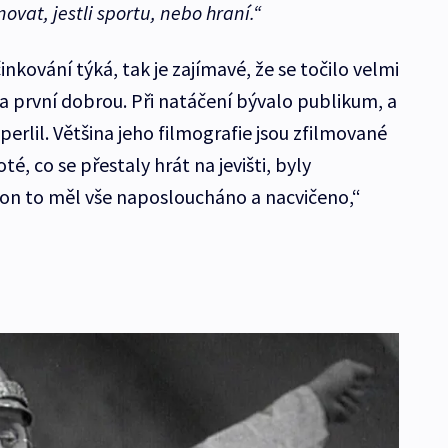
ovat, jestli sportu, nebo hraní.“
nkování týká, tak je zajímavé, že se točilo velmi
na první dobrou. Při natáčení bývalo publikum, a
erlil. Většina jeho filmografie jsou zfilmované
té, co se přestaly hrát na jevišti, byly
 on to měl vše naposloucháno a nacvičeno,“