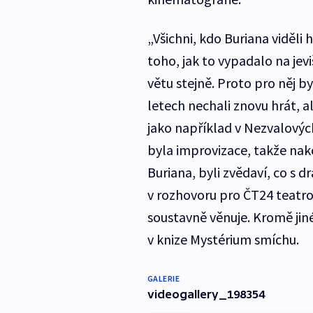
„Všichni, kdo Buriana viděli 
toho, jak to vypadalo na jev
větu stejně. Proto pro něj b
letech nechali znovu hrát, 
jako například v Nezvalový
byla improvizace, takže nakon
Buriana, byli zvědaví, co s 
v rozhovoru pro ČT24 teatrol
soustavně věnuje. Kromě jin
v knize Mystérium smíchu.
GALERIE
videogallery_198354