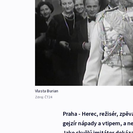
Vlasta Burian
Zdroj:
ČT24
Praha - Herec, režisér, zpěv
gejzír nápady a vtipem, a ne
Jako skvělý imitátor dokáza