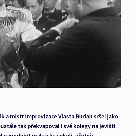
ák a mistr improvizace Vlasta Burian sršel jako
ustále tak překvapoval i své kolegy na jevišti.
l napodobit prakticky cokoli, včetně