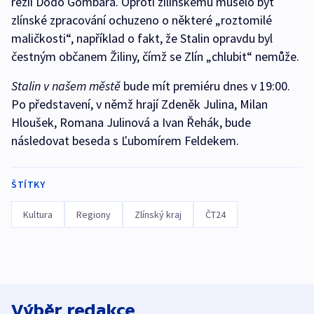
režii Dodo Gombára. Oproti žilinskému muselo být
zlínské zpracování ochuzeno o některé „roztomilé
maličkosti“, například o fakt, že Stalin opravdu byl
čestným občanem Žiliny, čímž se Zlín „chlubit“ nemůže.
Stalin v našem městě
bude mít premiéru dnes v 19:00.
Po představení, v němž hrají Zdeněk Julina, Milan
Hloušek, Romana Julinová a Ivan Řehák, bude
následovat beseda s Ľubomírem Feldekem.
ŠTÍTKY
Kultura
Regiony
Zlínský kraj
ČT24
Výběr redakce