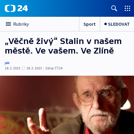
Sport
SLEDOVAT
Rubriky
„Věčně živý“ Stalin v našem
městě. Ve vašem. Ve Zlíně
jab
18. 2. 2013
18. 2. 2013
|
Zdroj:
ČT24