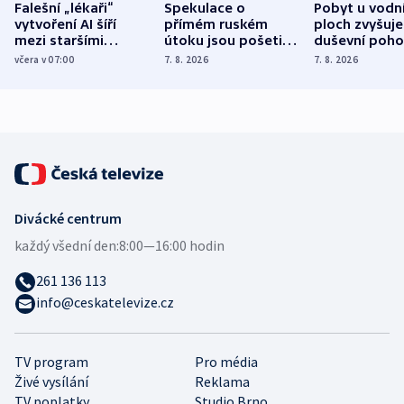
Falešní „lékaři“
Spekulace o
Pobyt u vodn
vytvoření AI šíří
přímém ruském
ploch zvyšuje
mezi staršími
útoku jsou pošetilé,
duševní poho
Poláky nebezpečné
míní estonský
ukázala
včera v 07:00
7. 8. 2026
7. 8. 2026
zdravotní rady
bezpečnostní
mezinárodní 
expert
Divácké centrum
každý všední den:
8:00—16:00 hodin
261 136 113
info@ceskatelevize.cz
TV program
Pro média
Živé vysílání
Reklama
TV poplatky
Studio Brno