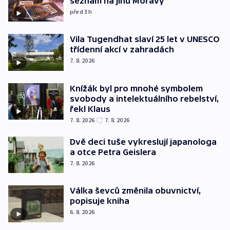
seznam na jihu Moravy
před 3
h
Vila Tugendhat slaví 25 let v UNESCO
třídenní akcí v zahradách
7. 8. 2026
Knížák byl pro mnohé symbolem
svobody a intelektuálního rebelství,
řekl Klaus
7. 8. 2026
7. 8. 2026
Dvě deci tuše vykreslují japanologa
a otce Petra Geislera
7. 8. 2026
Válka ševců změnila obuvnictví,
popisuje kniha
6. 8. 2026