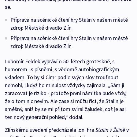
se.
Příprava na scénické čtení hry Stalin v našem městě
zdroj: Městské divadlo Zlín
Příprava na scénické čtení hry Stalin v našem městě
zdroj: Městské divadlo Zlín
Ľubomír Feldek vypráví o 50. letech groteskně, s
humorem i s písněmi, s vědomě autobiografickým
vkladem. To by si Cimr podle svých slov troufnout
nemohl, i když ho minulost vždycky zajímala. „Sám ji
zpracovat je riziko - protože první námitka bude vždy,
že o tom nic nevím. Ale zase si můžu říct, že Stalin je
směšný, aniž by se mi přitom svíral žaludek, což je asi
ten nový generační pohled,“ dodal.
Zlínskému uvedení předcházela loni hra
Stalin v Žilině
v