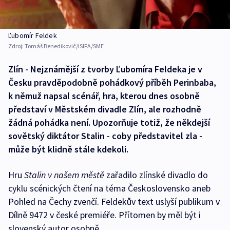
Ľubomír Feldek
Zdroj:
Tomáš Benedikovič/ISIFA/SME
Zlín - Nejznámější z tvorby Ľubomíra Feldeka je v
Česku pravděpodobně pohádkový příběh Perinbaba,
k němuž napsal scénář, hra, kterou dnes osobně
představí v Městském divadle Zlín, ale rozhodně
žádná pohádka není. Upozorňuje totiž, že někdejší
sovětský diktátor Stalin - coby představitel zla -
může být klidně stále kdekoli.
Hru
Stalin v našem městě
zařadilo zlínské divadlo do
cyklu scénických čtení na téma Československo aneb
Pohled na Čechy zvenčí. Feldekův text uslyší publikum v
Dílně 9472 v české premiéře. Přítomen by měl být i
slovenský autor osobně.