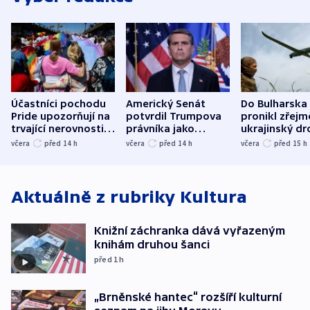
Účastníci pochodu
Americký Senát
Do Bulharska
Pride upozorňují na
potvrdil Trumpova
pronikl zřejm
trvající nerovnosti i
právníka jako
ukrajinský dr
společenskou
ministra
explodoval k
včera
před 14
h
včera
před 14
h
včera
před 15
h
atmosféru
spravedlnosti
od plynovod
Aktuálně z rubriky
Kultura
Knižní záchranka dává vyřazeným
knihám druhou šanci
před 1
h
„Brněnské hantec“ rozšíří kulturní