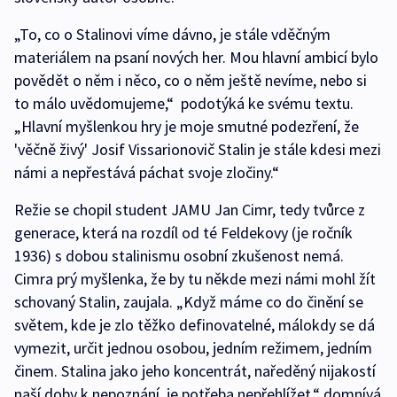
„To, co o Stalinovi víme dávno, je stále vděčným
materiálem na psaní nových her. Mou hlavní ambicí bylo
povědět o něm i něco, co o něm ještě nevíme, nebo si
to málo uvědomujeme,“ podotýká ke svému textu.
„Hlavní myšlenkou hry je moje smutné podezření, že
'věčně živý' Josif Vissarionovič Stalin je stále kdesi mezi
námi a nepřestává páchat svoje zločiny.“
Režie se chopil student JAMU Jan Cimr, tedy tvůrce z
generace, která na rozdíl od té Feldekovy (je ročník
1936) s dobou stalinismu osobní zkušenost nemá.
Cimra prý myšlenka, že by tu někde mezi námi mohl žít
schovaný Stalin, zaujala. „Když máme co do činění se
světem, kde je zlo těžko definovatelné, málokdy se dá
vymezit, určit jednou osobou, jedním režimem, jedním
činem. Stalina jako jeho koncentrát, naředěný nijakostí
naší doby k nepoznání, je potřeba nepřehlížet,“ domnívá