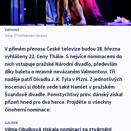
Valmont
Zdroj:
ČT24/Národní divadlo
V přímém přenosu České televize budou 28. března
vyhlášeny 22. Ceny Thálie. S nejvíce nominacemi do
nich vstupuje pražské Národní divadlo, především
díky baletu o mravně nevázaném Valmontovi. Tři
naděje patří Divadlu J. K. Tyla v Plzni. Z jednotlivých
inscenací si dobře vede také Hamlet v pražském
Švandově divadle. Pomstychtivý princ dánský získal
přízeň hned pro dva herce. Projděte si všechny
činoherní nominace:
GALERIE
Vilma Cibulková získala nominaci za ztvárnění