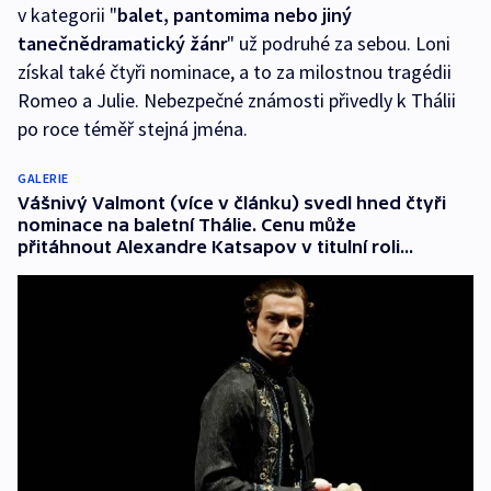
v kategorii "
balet, pantomima nebo jiný
tanečnědramatický žánr
" už podruhé za sebou. Loni
získal také čtyři nominace, a to za milostnou tragédii
Romeo a Julie. Nebezpečné známosti přivedly k Thálii
po roce téměř stejná jména.
GALERIE
Vášnivý Valmont (více v článku) svedl hned čtyři
nominace na baletní Thálie. Cenu může
přitáhnout Alexandre Katsapov v titulní roli...