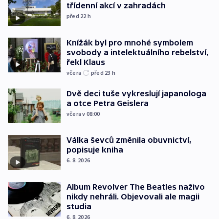
třídenní akcí v zahradách
před 22
h
Knížák byl pro mnohé symbolem
svobody a intelektuálního rebelství,
řekl Klaus
včera
před 23
h
Dvě deci tuše vykreslují japanologa
a otce Petra Geislera
včera v 08:00
Válka ševců změnila obuvnictví,
popisuje kniha
6. 8. 2026
Album Revolver The Beatles naživo
nikdy nehráli. Objevovali ale magii
studia
6. 8. 2026