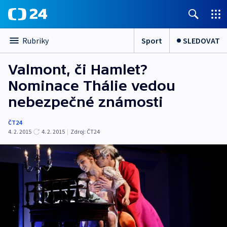
Sport
SLEDOVAT
Rubriky
Valmont, či Hamlet?
Nominace Thálie vedou
nebezpečné známosti
ČT24
4. 2. 2015
4. 2. 2015
|
Zdroj:
ČT24