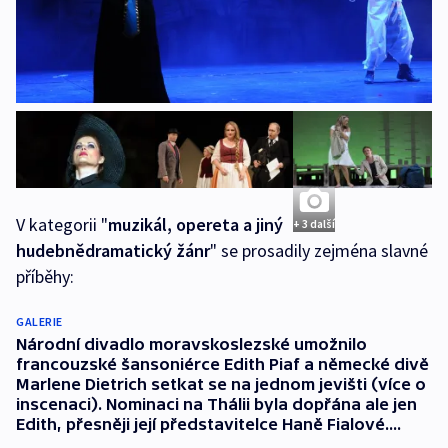
V kategorii "
muzikál, opereta a jiný
+ 3 další
hudebnědramatický žánr
" se prosadily zejména slavné
příběhy:
GALERIE
Národní divadlo moravskoslezské umožnilo
francouzské šansoniérce Edith Piaf a německé divě
Marlene Dietrich setkat se na jednom jevišti (více o
inscenaci). Nominaci na Thálii byla dopřána ale jen
Edith, přesněji její představitelce Haně Fialové....