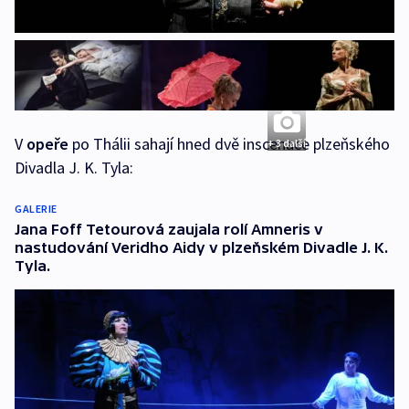
V
opeře
po Thálii sahají hned dvě inscenace plzeňského
+ 3 další
Divadla J. K. Tyla:
GALERIE
Jana Foff Tetourová zaujala rolí Amneris v
nastudování Veridho Aidy v plzeňském Divadle J. K.
Tyla.