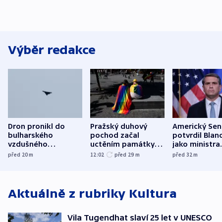
Výběr redakce
Dron pronikl do
Pražský duhový
Americký Sen
bulharského
pochod začal
potvrdil Blan
vzdušného
uctěním památky
jako ministra
prostoru,
obětí berlínského
spravedlnost
před 20
m
12:02
před 29
m
před 32
m
explodoval kilometr
útoku
od plynovodu
Aktuálně z rubriky
Kultura
Vila Tugendhat slaví 25 let v UNESCO