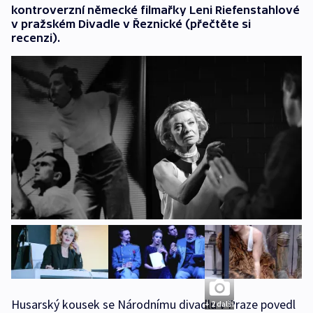
kontroverzní německé filmařky Leni Riefenstahlové
v pražském Divadle v Řeznické (přečtěte si
recenzi).
Husarský kousek se Národnímu divadlu v Praze povedl
+ 2 další