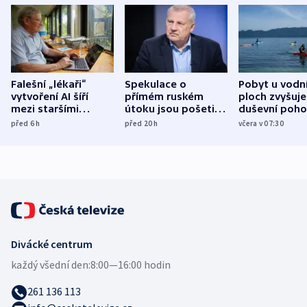
Falešní „lékaři“
Spekulace o
Pobyt u vodn
vytvoření AI šíří
přímém ruském
ploch zvyšuje
mezi staršími
útoku jsou pošetilé,
duševní poho
Poláky nebezpečné
míní estonský
ukázala
před 6
h
před 20
h
včera v 07:30
zdravotní rady
bezpečnostní
mezinárodní 
expert
Divácké centrum
každý všední den:
8:00—16:00 hodin
261 136 113