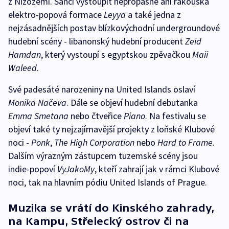
z Nizozemí. Šanci vystoupit nepropásne ani rakouská
elektro-popová formace
Leyya
a také jedna z
nejzásadnějších postav blízkovýchodní undergroundové
hudební scény - libanonský hudební producent
Zeid
Hamdan
, který vystoupí s egyptskou zpěvačkou
Maii
Waleed
.
Své padesáté narozeniny na United Islands oslaví
Monika Načeva
. Dále se objeví hudební debutanka
Emma Smetana
nebo čtveřice
Piano
. Na festivalu se
objeví také ty nejzajímavější projekty z loňské Klubové
noci -
Ponk
,
The High Corporation
nebo
Hard to Frame
.
Dalším výrazným zástupcem tuzemské scény jsou
indie-popoví
VyJakoMy
, kteří zahrají jak v rámci Klubové
noci, tak na hlavním pódiu United Islands of Prague.
Muzika se vrátí do Kinského zahrady,
na Kampu, Střelecký ostrov či na