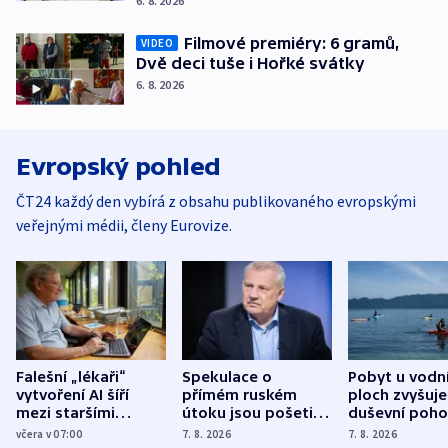
6. 8. 2026
Filmové premiéry: 6 gramů,
VIDEO
Dvě deci tuše i Hořké svátky
6. 8. 2026
Evropský pohled
ČT24 každý den vybírá z obsahu publikovaného evropskými
veřejnými médii, členy Eurovize.
Falešní „lékaři“
Spekulace o
Pobyt u vodn
vytvoření AI šíří
přímém ruském
ploch zvyšuje
mezi staršími
útoku jsou pošetilé,
duševní poho
Poláky nebezpečné
míní estonský
ukázala
včera v 07:00
7. 8. 2026
7. 8. 2026