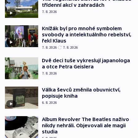
třídenní akcí v zahradách
7. 8. 2026
Knížák byl pro mnohé symbolem
svobody a intelektuálního rebelství,
řekl Klaus
7. 8. 2026
7. 8. 2026
Dvě deci tuše vykreslují japanologa
a otce Petra Geislera
7. 8. 2026
Válka ševců změnila obuvnictví,
popisuje kniha
6. 8. 2026
Album Revolver The Beatles naživo
nikdy nehráli. Objevovali ale magii
studia