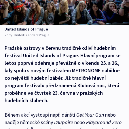
United Islands of Prague
Zdroj:
United Islands of Prague
Pražské ostrovy v červnu tradičně oživí hudebním
festival United Islands of Prague. Hlavní program se
letos poprvé odehraje převážně o víkendu 25. a 26.,
kdy spolu s novým festivalem METRONOME nabídne
co největší hudební záběr. Již tradičně hlavní
program festivalu předznamená Klubová noc, která
proběhne ve čtvrtek 23. června v pražských
hudebních klubech.
Během akcí vystoupí např. dánští
Get Your Gun
nebo
naděje německé scény
L'Aupaire
nebo
Playground Zero