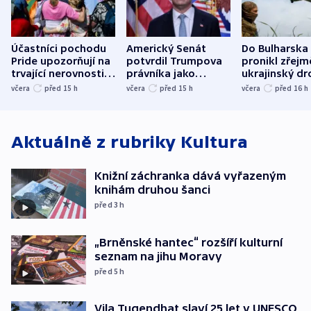
Účastníci pochodu
Americký Senát
Do Bulharska
Pride upozorňují na
potvrdil Trumpova
pronikl zřejm
trvající nerovnosti i
právníka jako
ukrajinský dr
společenskou
ministra
explodoval k
včera
před 15
h
včera
před 15
h
včera
před 16
h
atmosféru
spravedlnosti
od plynovod
Aktuálně z rubriky
Kultura
Knižní záchranka dává vyřazeným
knihám druhou šanci
před 3
h
„Brněnské hantec“ rozšíří kulturní
seznam na jihu Moravy
před 5
h
Vila Tugendhat slaví 25 let v UNESCO