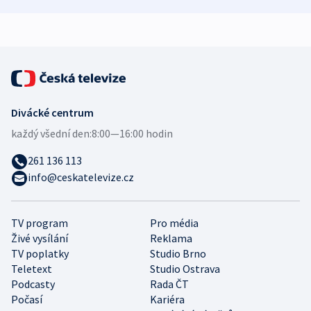
zdravotní rady
bezpečnostní
mezinárodní 
expert
Divácké centrum
každý všední den:
8:00—16:00 hodin
261 136 113
info@ceskatelevize.cz
TV program
Pro média
Živé vysílání
Reklama
TV poplatky
Studio Brno
Teletext
Studio Ostrava
Podcasty
Rada ČT
Počasí
Kariéra