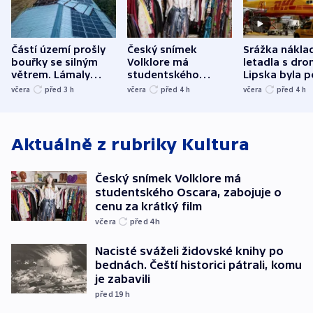
Částí území prošly
Český snímek
Srážka nákla
bouřky se silným
Volklore má
letadla s dr
větrem. Lámaly
studentského
Lipska byla p
stromy a poničily
Oscara, zabojuje o
německého mi
včera
před 3
h
včera
před 4
h
včera
před 4
h
střechu
cenu za krátký film
hybridní útok
Aktuálně z rubriky
Kultura
Český snímek Volklore má
studentského Oscara, zabojuje o
cenu za krátký film
včera
před 4
h
Nacisté sváželi židovské knihy po
bednách. Čeští historici pátrali, komu
je zabavili
před 19
h