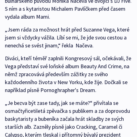
bulharského původu Monika Načeva ve dvojici s DJ Five.
S ním a s kytaristou Michalem Pavlíčkem před časem
vydala album Mami.
„Jsem ráda za možnost hrát před Suzanne Vega, které
jsem si vždycky vážila. Líbí se mi, že jde svou cestou a
nenechá se svést jinam,“ řekla Načeva.
Diváci, kteří téměř zaplnili Kongresový sál, očekávali, že
Vega představí své loňské album Beauty And Crime, na
němž zpracovává především zážitky ze svého
každodenního života v New Yorku, kde žije. Dočkali se
například písně Pornoghrapher's Dream.
„Je bezva být zase tady, jak se máte?“ přivítala se
osmačtyřicetiletá zpěvačka s publikem a za doprovodu
baskytaristy a bubeníka začala hrát skladby ze svých
starších alb. Zazněly písně jako Cracking, Caramel či
Calypso, kterým tleskal i přítomný bývalý prezident