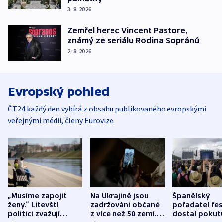
3. 8. 2026
Zemřel herec Vincent Pastore,
známý ze seriálu Rodina Sopránů
2. 8. 2026
Evropský pohled
ČT24 každý den vybírá z obsahu publikovaného evropskými
veřejnými médii, členy Eurovize.
„Musíme zapojit
Na Ukrajině jsou
Španělský
ženy.“ Litevští
zadržováni občané
pořadatel fes
politici zvažují
z více než 50 zemí.
dostal pokut