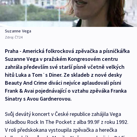
Suzanne Vega
Zdroj:
ČT24
Praha - Americká folkrocková zpěvačka a písničkářka
Suzanne Vega v pražském Kongresovém centru
zahrála především své starší písně včetně velkých
hitů Luka a Tom˙s Diner. Ze skladeb z nové desky
Beauty And Crime diváci nejvíce aplaudovali písni
Frank & Avai pojednávající o vztahu zpěváka Franka
Sinatry s Avou Gardnerovou.
Svůj devátý koncert v České republice zahájila Vega
skladbou Rock In The Pocket z alba 99.9F z roku 1992.
V roli předskokana vystoupila zpěvačka a herečka