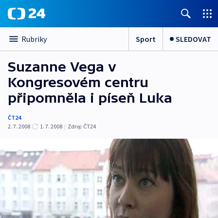
Sport
SLEDOVAT
Rubriky
Suzanne Vega v
Kongresovém centru
připomněla i píseň Luka
ČT24
2. 7. 2008
1. 7. 2008
|
Zdroj:
ČT24