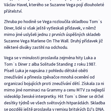
Václav Havel, kterého se Suzanne Vega pojí dlouholeté
přátelství.
Zhruba po hodině se Vega rozloučila skladbou Tom˙s
Diner, lidé si však ještě vytleskali přídavek, v němž
mimo jiné uslyšeli jednu z prvních úspěšných skladeb
Suzanne Vega Marlene On The Wall. Druhý přídavek již
některé diváky zastihl na odchodu.
Vega se v minulosti proslavila zejména hity Luka a
Tom˙s Diner z alba Solitude Standing z roku 1987.
Píseň Luka je napsána z pohledu dětské oběti
zneužívání a přinesla zpěvačce mnohá ocenění od
organizací bojujících proti zneužívání dětí. Získala za ni
mimo jiné nominaci na Grammy a cenu MTV za nejlepší
videoklip ženské interpretky. Hit Tom˙s Diner se držel
desítky týdnů ve všech světových hitparádách. Skladba
se později ještě proslavila v remixu britských DJ's DNA.