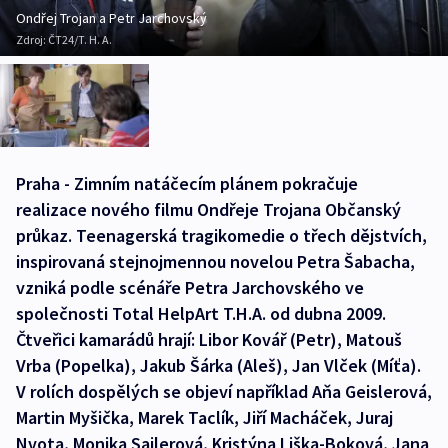
Ondřej Trojan a Petr Jarchovský
Zdroj:
ČT24/T. H. A.
Praha - Zimním natáčecím plánem pokračuje
realizace nového filmu Ondřeje Trojana Občanský
průkaz. Teenagerská tragikomedie o třech dějstvích,
inspirovaná stejnojmennou novelou Petra Šabacha,
vzniká podle scénáře Petra Jarchovského ve
společnosti Total HelpArt T.H.A. od dubna 2009.
Čtveřici kamarádů hrají: Libor Kovář (Petr), Matouš
Vrba (Popelka), Jakub Šárka (Aleš), Jan Vlček (Míťa).
V rolích dospělých se objeví například Aňa Geislerová,
Martin Myšička, Marek Taclík, Jiří Macháček, Juraj
Nvota, Monika Sailerová, Kristýna Liška-Boková, Jana