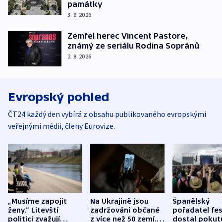
památky
3. 8. 2026
Zemřel herec Vincent Pastore,
známý ze seriálu Rodina Sopránů
2. 8. 2026
Evropský pohled
ČT24 každý den vybírá z obsahu publikovaného evropskými
veřejnými médii, členy Eurovize.
„Musíme zapojit
Na Ukrajině jsou
Španělský
ženy.“ Litevští
zadržováni občané
pořadatel fes
politici zvažují
z více než 50 zemí.
dostal pokut