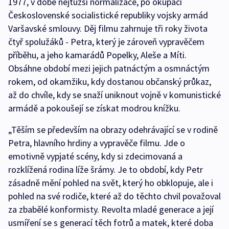
1977, v době nejtužší normalizace, po okupaci
Československé socialistické republiky vojsky armád
Varšavské smlouvy. Děj filmu zahrnuje tři roky života
čtyř spolužáků - Petra, který je zároveň vypravěčem
příběhu, a jeho kamarádů Popelky, Aleše a Míti.
Obsáhne období mezi jejich patnáctým a osmnáctým
rokem, od okamžiku, kdy dostanou občanský průkaz,
až do chvíle, kdy se snaží uniknout vojně v komunistické
armádě a pokoušejí se získat modrou knížku.
„Těším se především na obrazy odehrávající se v rodině
Petra, hlavního hrdiny a vypravěče filmu. Jde o
emotivně vypjaté scény, kdy si zdecimovaná a
rozklížená rodina líže šrámy. Je to období, kdy Petr
zásadně mění pohled na svět, který ho obklopuje, ale i
pohled na své rodiče, které až do těchto chvil považoval
za zbabělé konformisty. Revolta mladé generace a její
usmíření se s generací těch fotrů a matek, které doba