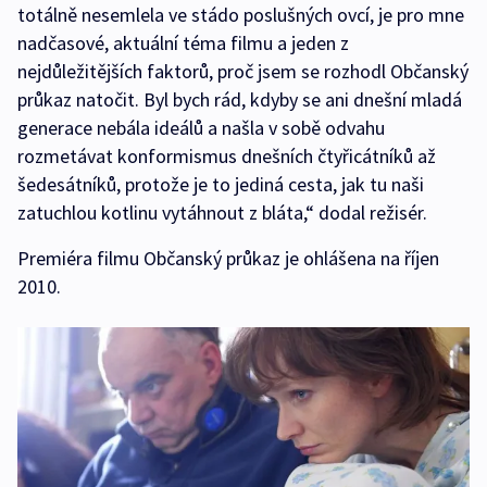
totálně nesemlela ve stádo poslušných ovcí, je pro mne
nadčasové, aktuální téma filmu a jeden z
nejdůležitějších faktorů, proč jsem se rozhodl Občanský
průkaz natočit. Byl bych rád, kdyby se ani dnešní mladá
generace nebála ideálů a našla v sobě odvahu
rozmetávat konformismus dnešních čtyřicátníků až
šedesátníků, protože je to jediná cesta, jak tu naši
zatuchlou kotlinu vytáhnout z bláta,“ dodal režisér.
Premiéra filmu Občanský průkaz je ohlášena na říjen
2010.