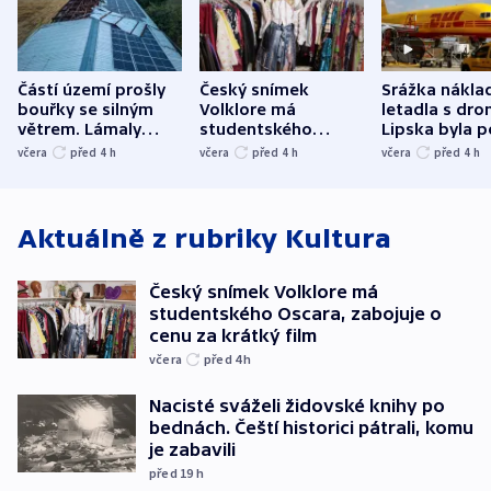
Částí území prošly
Český snímek
Srážka nákla
bouřky se silným
Volklore má
letadla s dr
větrem. Lámaly
studentského
Lipska byla p
stromy a poničily
Oscara, zabojuje o
německého mi
včera
před 4
h
včera
před 4
h
včera
před 4
h
střechu
cenu za krátký film
hybridní útok
Aktuálně z rubriky
Kultura
Český snímek Volklore má
studentského Oscara, zabojuje o
cenu za krátký film
včera
před 4
h
Nacisté sváželi židovské knihy po
bednách. Čeští historici pátrali, komu
je zabavili
před 19
h