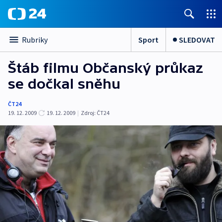
Sport
SLEDOVAT
Rubriky
Štáb filmu Občanský průkaz
se dočkal sněhu
ČT24
19. 12. 2009
19. 12. 2009
|
Zdroj:
ČT24