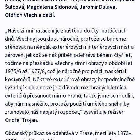
Šulcová, Magdalena Sidonová, Jaromír Dulava,
Oldřich Vlach a další.
„Naše zimní natáčení je zhuštěno do čtyř natáčecích
dnů. Všechny jsou dost náročné, protože se budeme
stěhovat na několik exteriérových i interiérových míst a
zároveň, jelikož se náš příběh odehrává během čtyř let,
točíme na přeskáčku všechny zimní obrazy z období let
1975/6 až 1977/8, což je náročné pro práci maskérů i
kostymérů. Některé exteriérové obrazy bezpodmínečně
vyžadují sníh a nelze je z důvodu rozehraných letních
exteriérů přesunout mimo Prahu, takže jsme se modlili,
aby nám nasněžilo, protože použití umělého sněhu by
zruinovalo náš napjatý rozpočet,“ vysvětluje režisér
Ondřej Trojan.
Občanský průkaz se odehrává v Praze, mezi lety 1973–