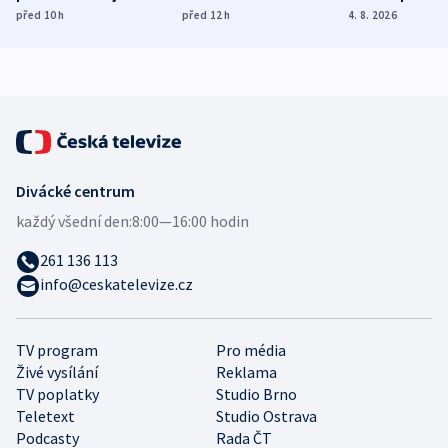
dohodu o
Bojovali na straně
nekalé prakti
před 10
h
před 12
h
4. 8. 2026
demografii
Ruska
Divácké centrum
každý všední den:
8:00—16:00 hodin
261 136 113
info@ceskatelevize.cz
TV program
Pro média
Živé vysílání
Reklama
TV poplatky
Studio Brno
Teletext
Studio Ostrava
Podcasty
Rada ČT