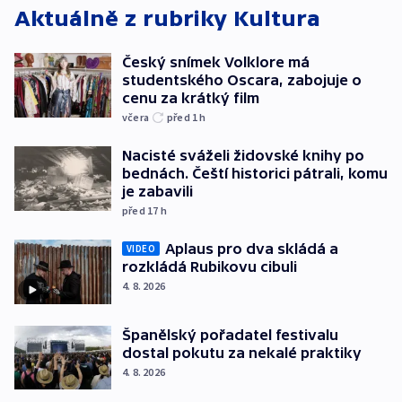
Aktuálně z rubriky
Kultura
Český snímek Volklore má
studentského Oscara, zabojuje o
cenu za krátký film
včera
před 1
h
Nacisté sváželi židovské knihy po
bednách. Čeští historici pátrali, komu
je zabavili
před 17
h
Aplaus pro dva skládá a
VIDEO
rozkládá Rubikovu cibuli
4. 8. 2026
Španělský pořadatel festivalu
dostal pokutu za nekalé praktiky
4. 8. 2026