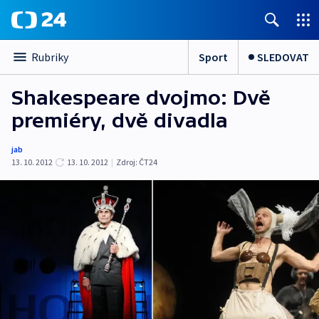
Sport
SLEDOVAT
Rubriky
Shakespeare dvojmo: Dvě
premiéry, dvě divadla
jab
13. 10. 2012
13. 10. 2012
|
Zdroj:
ČT24