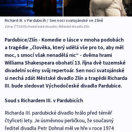
Richard III. v Pardubicíh / Sen noci svatojánské ve Zlíně
Zdroj:
ČT24/Východočeské divadlo / Městské divadlo Zlín
Pardubice/Zlín - Komedie o lásce v mnoha podobách
a tragédie „člověka, který udělá vše pro to, aby měl
moc, s smocí však nenadělá nic“ - dvěma hrami
Williama Shakespeara obohatí 13. října dvě tuzemské
divadelní scény svůj repertoár. Sen noci svatojánské
si nechá zdát Městské divadlo Zlín a tragédii Richarda
III. bude sledovat Východočeské divadlo Pardubice.
Soud s Richardem III. v Pardubicích
Richarda III. pardubické divadlo hrálo před téměř
čtyřiceti lety. Je úsměvnou perličkou, že současný
ředitel divadla Petr Dohnal měl ve hře v roce 1974