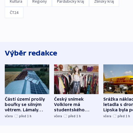
Kultura
Regiony
Pardubický kraj
Zlínský kraj
ČT24
Výběr redakce
Částí území prošly
Český snímek
Srážka nákla
bouřky se silným
Volklore má
letadla s dr
větrem. Lámaly
studentského
Lipska byla p
stromy a poničily
Oscara, zabojuje o
německého mi
včera
před 1
h
včera
před 1
h
včera
před 1
h
střechu
cenu za krátký film
hybridní útok