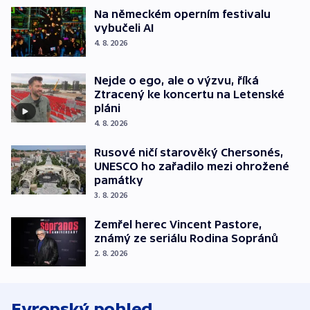
Na německém operním festivalu
vybučeli AI
4. 8. 2026
Nejde o ego, ale o výzvu, říká
Ztracený ke koncertu na Letenské
pláni
4. 8. 2026
Rusové ničí starověký Chersonés,
UNESCO ho zařadilo mezi ohrožené
památky
3. 8. 2026
Zemřel herec Vincent Pastore,
známý ze seriálu Rodina Sopránů
2. 8. 2026
Evropský pohled