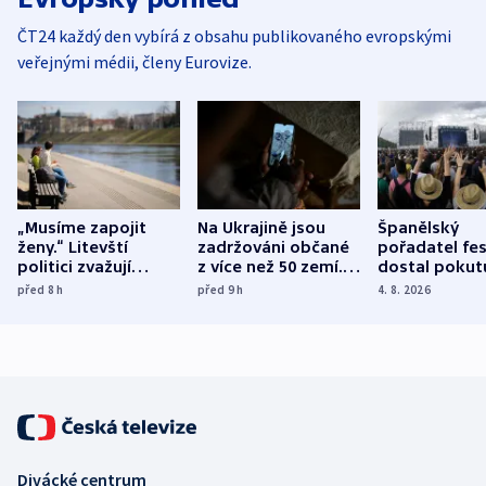
ČT24 každý den vybírá z obsahu publikovaného evropskými
veřejnými médii, členy Eurovize.
„Musíme zapojit
Na Ukrajině jsou
Španělský
ženy.“ Litevští
zadržováni občané
pořadatel fes
politici zvažují
z více než 50 zemí.
dostal pokut
dohodu o
Bojovali na straně
nekalé prakti
před 8
h
před 9
h
4. 8. 2026
demografii
Ruska
Divácké centrum