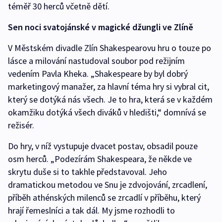
téměř 30 herců včetně dětí.
Sen noci svatojánské v magické džungli ve Zlíně
V Městském divadle Zlín Shakespearovu hru o touze po
lásce a milování nastudoval soubor pod režijním
vedením Pavla Kheka. „Shakespeare by byl dobrý
marketingový manažer, za hlavní téma hry si vybral cit,
který se dotýká nás všech. Je to hra, která se v každém
okamžiku dotýká všech diváků v hledišti,“ domnívá se
režisér.
Do hry, v níž vystupuje dvacet postav, obsadil pouze
osm herců. „Podezírám Shakespeara, že někde ve
skrytu duše si to takhle představoval. Jeho
dramatickou metodou ve Snu je zdvojování, zrcadlení,
příběh athénských milenců se zrcadlí v příběhu, který
hrají řemeslníci a tak dál. My jsme rozhodli to