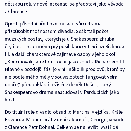
dětskou roli, v nové inscenaci se představí jako vévoda
z Clarence.
Oproti původní předloze museli tvůrci drama
přizpůsobit možnostem divadla. Seškrtali počet
mužských postav, kterých je u Shakespeara zhruba
čtyřicet. Tato změna prý posílí koncentraci na Richarda
III. a další charakterově zajímavé osoby v jeho okolí.
„Koncipovali jsme hru trochu jako soud s Richardem III.
Hlavně v pozdější fázi je v ní i několik proslovů, které by
ale podle mého měly v souvislostech fungovat velmi
dobře,“ předpokládá režisér Zdeněk Dušek, který
Shakespearovo drama nastudoval v Pardubicích jako
host.
Do titulní role divadlo obsadilo Martina Mejzlíka. Krále
Edwarda IV. bude hrát Zdeněk Rumpík, George, vévodu
z Clarence Petr Dohnal. Celkem se na jevišti vystřídá