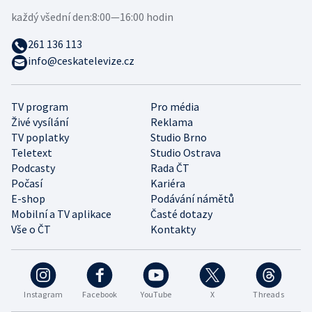
každý všední den:
8:00—16:00 hodin
261 136 113
info@ceskatelevize.cz
TV program
Pro média
Živé vysílání
Reklama
TV poplatky
Studio Brno
Teletext
Studio Ostrava
Podcasty
Rada ČT
Počasí
Kariéra
E-shop
Podávání námětů
Mobilní a TV aplikace
Časté dotazy
Vše o ČT
Kontakty
Instagram
Facebook
YouTube
X
Threads