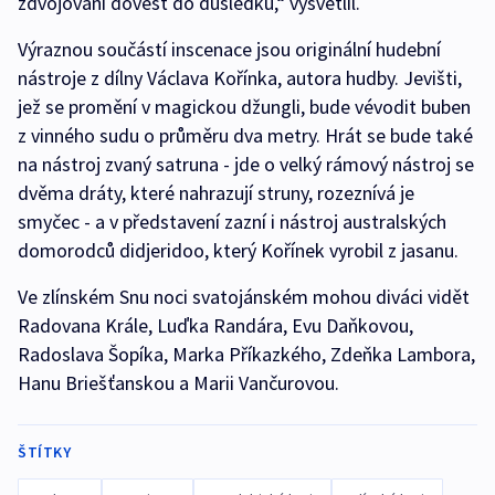
zdvojování dovést do důsledku,“ vysvětlil.
Výraznou součástí inscenace jsou originální hudební
nástroje z dílny Václava Kořínka, autora hudby. Jevišti,
jež se promění v magickou džungli, bude vévodit buben
z vinného sudu o průměru dva metry. Hrát se bude také
na nástroj zvaný satruna - jde o velký rámový nástroj se
dvěma dráty, které nahrazují struny, rozeznívá je
smyčec - a v představení zazní i nástroj australských
domorodců didjeridoo, který Kořínek vyrobil z jasanu.
Ve zlínském Snu noci svatojánském mohou diváci vidět
Radovana Krále, Luďka Randára, Evu Daňkovou,
Radoslava Šopíka, Marka Příkazkého, Zdeňka Lambora,
Hanu Briešťanskou a Marii Vančurovou.
ŠTÍTKY