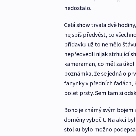
nedostalo.
Celá show trvala dvě hodiny,
nejspíš předvést, co všechno
přídavku už to nemělo šťávu
nepředvedli nijak strhující 
kameraman, co měl za úkol t
poznámka, že se jedná o prv
fanynky v předních řadách,
bolet prsty. Sem tam si odsko
Bono je známý svým bojem za 
domény vybočit. Na akci byli
stolku bylo možno podepsat 