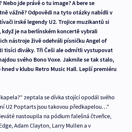
 Nebo jde právě o tu image? A bere se
tně vážně? Odpovědi na tyto otázky nabídli v
ívači irské legendy U2. Trojice muzikantů si
 když je na berlínském koncertě vybrali
ich nástroje živě odehráli písničku Angel of
 tisíci diváky. Tři Češi ale odmítli vystupovat
ajdou svého Bono Voxe. Jakmile se tak stalo,
o hned v klubu Retro Music Hall. Lepší premiéru
kapela?“ zeptala se dívka stojící opodál svého
otní U2 Poptarts jsou takovou předkapelou…“
deváté nastoupila na pódium falešná čtveřice,
 Edge, Adam Clayton, Larry Mullen a v