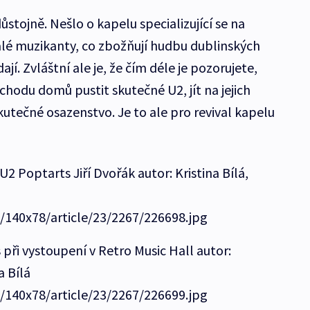
důstojně. Nešlo o kapelu specializující se na
valé muzikanty, co zbožňují hudbu dublinských
ají. Zvláštní ale je, že čím déle je pozorujete,
íchodu domů pustit skutečné U2, jít na jejich
kutečné osazenstvo. Je to ale pro revival kapelu
2 Poptarts Jiří Dvořák autor: Kristina Bílá,
e/140x78/article/23/2267/226698.jpg
při vystoupení v Retro Music Hall autor:
a Bílá
e/140x78/article/23/2267/226699.jpg