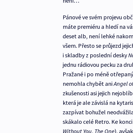
není…
Pánové ve svém projevu občas
máte premiéru a hledí na vás
deset alb, není lehké nakom
všem. Přesto se průjezd jeji
i skladby z poslední desky
N
jednu rádiovou pecku za druh
Pražané i po méně otřepaný
nemohla chybět ani
Angel o
zkušenosti asi jejich nejoblí
která je ale závislá na kytar
zazpívat bohužel neodvážila
skákalo celé Retro. Ke konc
Without You
,
The One
), avša