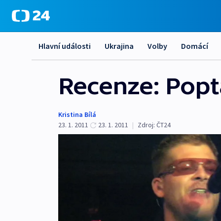
Hlavní události
Ukrajina
Volby
Domácí
Recenze: Popta
Kristina Bílá
23. 1. 2011
23. 1. 2011
|
Zdroj:
ČT24