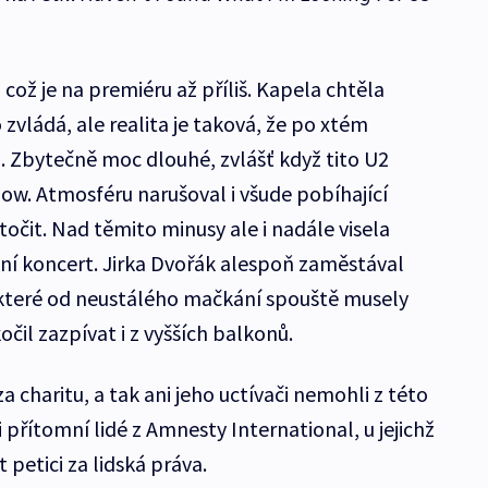
 což je na premiéru až příliš. Kapela chtěla
 zvládá, ale realita je taková, že po xtém
. Zbytečně moc dlouhé, zvlášť když tito U2
show. Atmosféru narušoval i všude pobíhající
očit. Nad těmito minusy ale i nadále visela
ní koncert. Jirka Dvořák alespoň zaměstával
 které od neustálého mačkání spouště musely
čil zazpívat i z vyšších balkonů.
charitu, a tak ani jeho uctívači nemohli z této
 přítomní lidé z Amnesty International, u jejichž
petici za lidská práva.