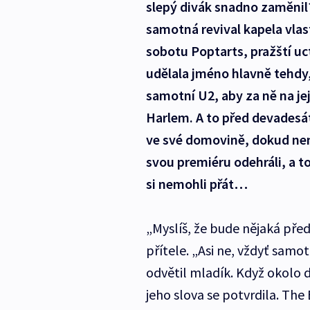
slepý divák snadno zaměnil?
samotná revival kapela vlas
sobotu Poptarts, pražští uct
udělala jméno hlavně tehdy,
samotní U2, aby za ně na jej
Harlem. A to před devadesáti
ve své domovině, dokud nen
svou premiéru odehráli, a t
si nemohli přát…
„Myslíš, že bude nějaká před
přítele. „Asi ne, vždyť sam
odvětil mladík. Když okolo 
jeho slova se potvrdila. The