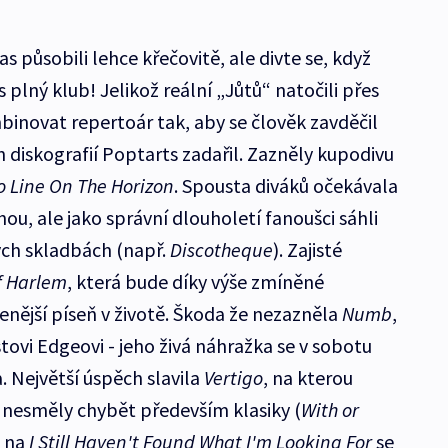
 působili lehce křečovitě, ale divte se, když
 plný klub! Jelikož reální „Jůtů“ natočili přes
binovat repertoár tak, aby se člověk zavděčil
ch diskografií Poptarts zadařil. Zazněly kupodivu
o Line On The Horizon
. Spousta diváků očekávala
ou, ale jako správní dlouholetí fanoušci sáhli
ch skladbách (např.
Discotheque
). Zajisté
f Harlem
, která bude díky výše zmíněné
benější píseň v životě. Škoda že nezazněla
Numb
,
istovi Edgeovi - jeho živá náhražka se v sobotu
. Největší úspěch slavila
Vertigo
, na kterou
i nesměly chybět především klasiky (
With or
k na
I Still Haven't Found What I'm Looking For
se