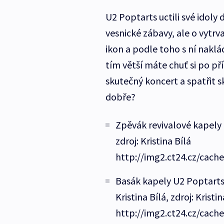
U2 Poptarts uctili své idoly 
vesnické zábavy, ale o vytr
ikon a podle toho s ní naklád
tím větší máte chuť si po př
skutečný koncert a spatřit s
dobře?
Zpěvák revivalové kapely U
zdroj: Kristina Bílá
http://img2.ct24.cz/cach
Basák kapely U2 Poptarts 
Kristina Bílá, zdroj: Kristin
http://img2.ct24.cz/cach