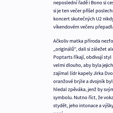
neposlední řadě i Bono si c
si je ten večer přišel poslech
koncert skutečných U2 nikdy
víkendovém večeru přepadla
Ačkoliv matka příroda nezf
„originálů“, dali si záležet
Poptarts říkají, obdivují sty
velmi dlouho, aby byla jejic
zajímal lídr kapely Jirka D
oranžové brýle a dvojník by
hledal zpěváka, jenž by sv
symbolu. Nutno říct, že vok
stydět, jeho intonace a vý