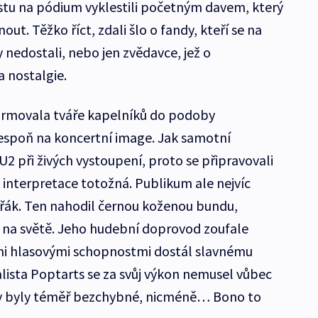
estu na pódium vyklestili početným davem, který
nout. Těžko říct, zdali šlo o fandy, kteří se na
 nedostali, nebo jen zvědavce, jež o
 nostalgie.
ormovala tváře kapelníků do podoby
 alespoň na koncertní image. Jak samotní
l U2 při živých vystoupení, proto se připravovali
h interpretace totožná. Publikum ale nejvíc
vořák. Ten nahodil černou koženou bundu,
l na světě. Jeho hudební doprovod zoufale
ými hlasovými schopnostmi dostál slavnému
alista Poptarts se za svůj výkon nemusel vůbec
šky byly téměř bezchybné, nicméně… Bono to