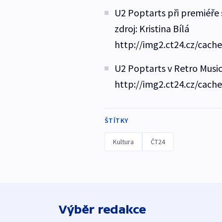
U2 Poptarts při premiéře s
zdroj: Kristina Bílá
http://img2.ct24.cz/cach
U2 Poptarts v Retro Music H
http://img2.ct24.cz/cach
ŠTÍTKY
Kultura
ČT24
Výběr redakce