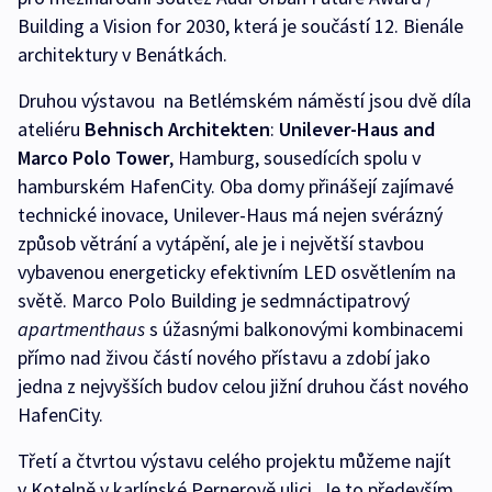
Building a Vision for 2030, která je součástí 12. Bienále
architektury v Benátkách.
Druhou výstavou na Betlémském náměstí jsou dvě díla
ateliéru
Behnisch Architekten
:
Unilever-Haus and
Marco Polo Tower
, Hamburg, sousedících spolu v
hamburském HafenCity. Oba domy přinášejí zajímavé
technické inovace, Unilever-Haus má nejen svérázný
způsob větrání a vytápění, ale je i největší stavbou
vybavenou energeticky efektivním LED osvětlením na
světě. Marco Polo Building je sedmnáctipatrový
apartmenthaus
s úžasnými balkonovými kombinacemi
přímo nad živou částí nového přístavu a zdobí jako
jedna z nejvyšších budov celou jižní druhou část nového
HafenCity.
Třetí a čtvrtou výstavu celého projektu můžeme najít
v Kotelně v karlínské Pernerově ulici. Je to především