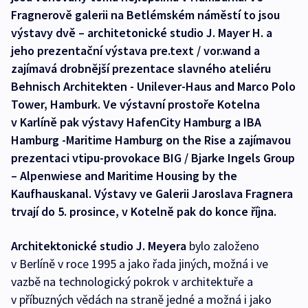
Fragnerově galerii na Betlémském náměstí to jsou
výstavy dvě – architetonické studio J. Mayer H. a
jeho prezentační výstava pre.text / vor.wand a
zajímavá drobnější prezentace slavného ateliéru
Behnisch Architekten - Unilever-Haus and Marco Polo
Tower, Hamburk. Ve výstavní prostoře Kotelna
v Karlíně pak výstavy HafenCity Hamburg a IBA
Hamburg -Maritime Hamburg on the Rise a zajímavou
prezentaci vtipu-provokace BIG / Bjarke Ingels Group
– Alpenwiese and Maritime Housing by the
Kaufhauskanal. Výstavy ve Galerii Jaroslava Fragnera
trvají do 5. prosince, v Kotelně pak do konce října.
Architektonické studio J. Meyera
bylo založeno
v Berlíně v roce 1995 a jako řada jiných, možná i ve
vazbě na technologický pokrok v architektuře a
v příbuzných vědách na straně jedné a možná i jako