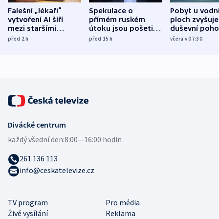
Falešní „lékaři“
Spekulace o
Pobyt u vodn
vytvoření AI šíří
přímém ruském
ploch zvyšuje
mezi staršími
útoku jsou pošetilé,
duševní poho
Poláky nebezpečné
míní estonský
ukázala
před 2
h
před 15
h
včera v 07:30
zdravotní rady
bezpečnostní
mezinárodní 
expert
Divácké centrum
každý všední den:
8:00—16:00 hodin
261 136 113
info@ceskatelevize.cz
TV program
Pro média
Živé vysílání
Reklama