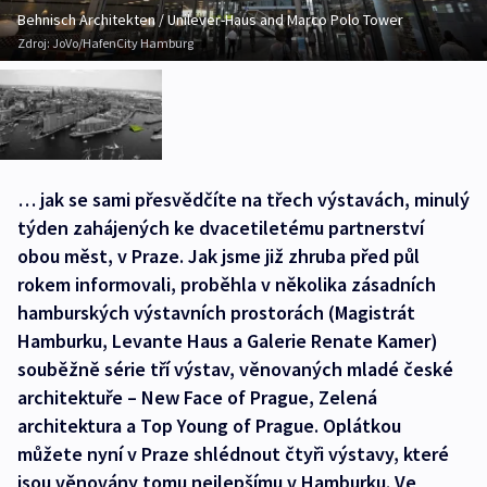
Behnisch Architekten / Unilever-Haus and Marco Polo Tower
Zdroj:
JoVo/HafenCity Hamburg
… jak se sami přesvědčíte na třech výstavách, minulý
týden zahájených ke dvacetiletému partnerství
obou měst, v Praze. Jak jsme již zhruba před půl
rokem informovali, proběhla v několika zásadních
hamburských výstavních prostorách (Magistrát
Hamburku, Levante Haus a Galerie Renate Kamer)
souběžně série tří výstav, věnovaných mladé české
architektuře – New Face of Prague, Zelená
architektura a Top Young of Prague. Oplátkou
můžete nyní v Praze shlédnout čtyři výstavy, které
jsou věnovány tomu nejlepšímu v Hamburku. Ve