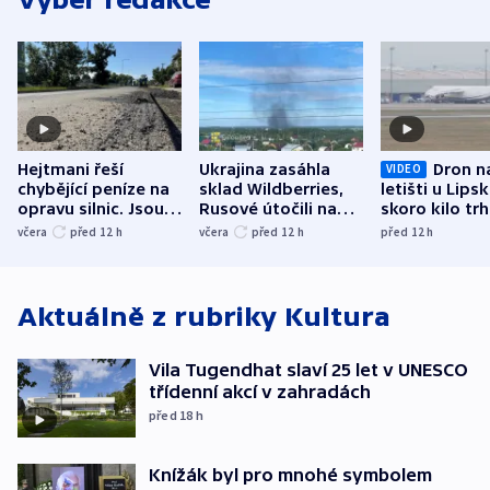
Hejtmani řeší
Ukrajina zasáhla
Dron n
VIDEO
chybějící peníze na
sklad Wildberries,
letišti u Lips
opravu silnic. Jsou
Rusové útočili na
skoro kilo trh
nenárokové, namítá
trh, hasiče či
indicie ukazuj
včera
před 12
h
včera
před 12
h
před 12
h
ministerstvo
stadion
Rusko
Aktuálně z rubriky
Kultura
Vila Tugendhat slaví 25 let v UNESCO
třídenní akcí v zahradách
před 18
h
Knížák byl pro mnohé symbolem