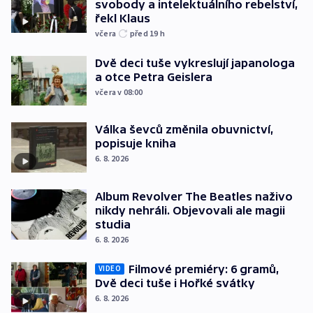
svobody a intelektuálního rebelství,
řekl Klaus
včera
před 19
h
Dvě deci tuše vykreslují japanologa
a otce Petra Geislera
včera v 08:00
Válka ševců změnila obuvnictví,
popisuje kniha
6. 8. 2026
Album Revolver The Beatles naživo
nikdy nehráli. Objevovali ale magii
studia
6. 8. 2026
Filmové premiéry: 6 gramů,
VIDEO
Dvě deci tuše i Hořké svátky
6. 8. 2026