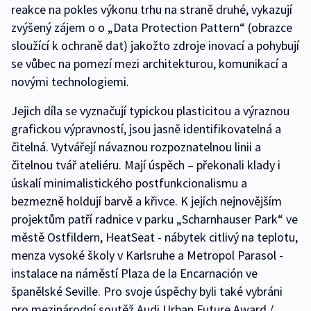
reakce na pokles výkonu trhu na straně druhé, vykazují
zvýšený zájem o o „Data Protection Pattern“ (obrazce
sloužící k ochraně dat) jakožto zdroje inovací a pohybují
se vůbec na pomezí mezi architekturou, komunikací a
novými technologiemi.
Jejich díla se vyznačují typickou plasticitou a výraznou
grafickou výpravností, jsou jasně identifikovatelná a
čitelná. Vytvářejí návaznou rozpoznatelnou linii a
čitelnou tvář ateliéru. Mají úspěch – překonali klady i
úskalí minimalistického postfunkcionalismu a
bezmezně holdují barvě a křivce. K jejích nejnovějším
projektům patří radnice v parku „Scharnhauser Park“ ve
městě Ostfildern, HeatSeat - nábytek citlivý na teplotu,
menza vysoké školy v Karlsruhe a Metropol Parasol -
instalace na náměstí Plaza de la Encarnación ve
španělské Seville. Pro svoje úspěchy byli také vybráni
pro mezinárodní soutěž Audi Urban Future Award /