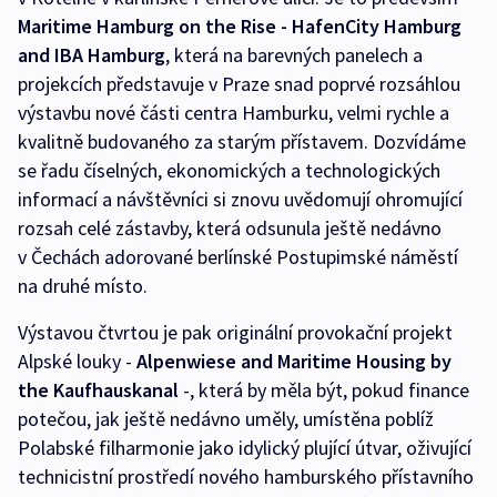
Maritime Hamburg on the Rise - HafenCity Hamburg
and IBA Hamburg
, která na barevných panelech a
projekcích představuje v Praze snad poprvé rozsáhlou
výstavbu nové části centra Hamburku, velmi rychle a
kvalitně budovaného za starým přístavem. Dozvídáme
se řadu číselných, ekonomických a technologických
informací a návštěvníci si znovu uvědomují ohromující
rozsah celé zástavby, která odsunula ještě nedávno
v Čechách adorované berlínské Postupimské náměstí
na druhé místo.
Výstavou čtvrtou je pak originální provokační projekt
Alpské louky -
Alpenwiese and Maritime Housing by
the Kaufhauskanal
-, která by měla být, pokud finance
potečou, jak ještě nedávno uměly, umístěna poblíž
Polabské filharmonie jako idylický plující útvar, oživující
technicistní prostředí nového hamburského přístavního