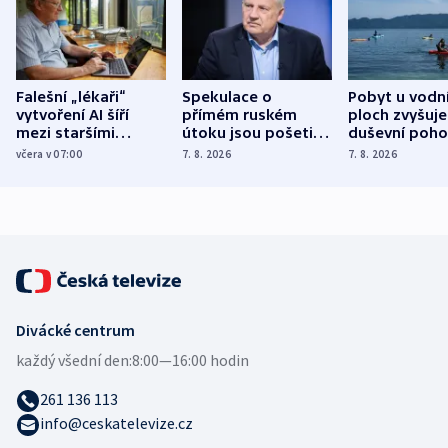
Falešní „lékaři“
Spekulace o
Pobyt u vodn
vytvoření AI šíří
přímém ruském
ploch zvyšuje
mezi staršími
útoku jsou pošetilé,
duševní poho
Poláky nebezpečné
míní estonský
ukázala
včera v 07:00
7. 8. 2026
7. 8. 2026
zdravotní rady
bezpečnostní
mezinárodní 
expert
Divácké centrum
každý všední den:
8:00—16:00 hodin
261 136 113
info@ceskatelevize.cz