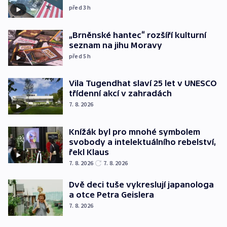
před 3
h
„Brněnské hantec“ rozšíří kulturní
seznam na jihu Moravy
před 5
h
Vila Tugendhat slaví 25 let v UNESCO
třídenní akcí v zahradách
7. 8. 2026
Knížák byl pro mnohé symbolem
svobody a intelektuálního rebelství,
řekl Klaus
7. 8. 2026
7. 8. 2026
Dvě deci tuše vykreslují japanologa
a otce Petra Geislera
7. 8. 2026