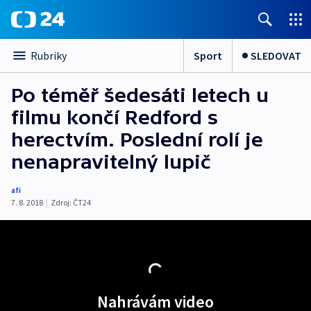
Sport
SLEDOVAT
Rubriky
Po téměř šedesáti letech u
filmu končí Redford s
herectvím. Poslední rolí je
nenapravitelný lupič
afi
7. 8. 2018
|
Zdroj:
ČT24
Nahrávám video