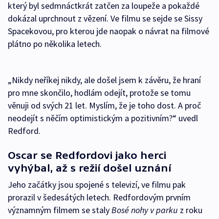
který byl sedmnáctkrát zatčen za loupeže a pokaždé
dokázal uprchnout z vězení. Ve filmu se sejde se Sissy
Spacekovou, pro kterou jde naopak o návrat na filmové
plátno po několika letech.
„Nikdy neříkej nikdy, ale došel jsem k závěru, že hraní
pro mne skončilo, hodlám odejít, protože se tomu
věnuji od svých 21 let. Myslím, že je toho dost. A proč
neodejít s něčím optimistickým a pozitivním?“ uvedl
Redford.
Oscar se Redfordovi jako herci
vyhýbal, až s režií došel uznání
Jeho začátky jsou spojené s televizí, ve filmu pak
prorazil v šedesátých letech. Redfordovým prvním
významným filmem se staly
Bosé nohy v parku
z roku