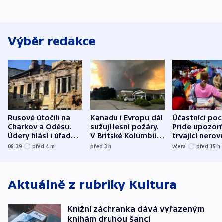
Výběr redakce
Rusové útočili na
Kanadu i Evropu dál
Účastníci po
Charkov a Oděsu.
sužují lesní požáry.
Pride upozorň
Údery hlásí i úřady v
V Britské Kolumbii
trvající nerov
Bělgorodu
evakuovali tisíce lidí
společensko
08:39
před 4
m
před 3
h
včera
před 15
h
atmosféru
Aktuálně z rubriky
Kultura
Knižní záchranka dává vyřazeným
knihám druhou šanci