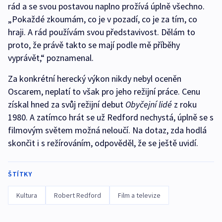
rád a se svou postavou naplno prožívá úplně všechno.
„Pokaždé zkoumám, co je v pozadí, co je za tím, co
hraji. A rád používám svou představivost. Dělám to
proto, že právě takto se mají podle mě příběhy
vyprávět,“ poznamenal.
Za konkrétní herecký výkon nikdy nebyl oceněn
Oscarem, neplatí to však pro jeho režijní práce. Cenu
získal hned za svůj režijní debut
Obyčejní lidé
z roku
1980. A zatímco hrát se už Redford nechystá, úplně se s
filmovým světem možná neloučí. Na dotaz, zda hodlá
skončit i s režírováním, odpověděl, že se ještě uvidí.
ŠTÍTKY
Kultura
Robert Redford
Film a televize