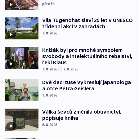
před 5
h
Vila Tugendhat slaví 25 let v UNESCO
třídenní akcí v zahradách
7. 8. 2026
Knížák byl pro mnohé symbolem
svobody a intelektuálního rebelství,
řekl Klaus
7. 8. 2026
7. 8. 2026
Dvě deci tuše vykreslují japanologa
a otce Petra Geislera
7. 8. 2026
Válka ševců změnila obuvnictví,
popisuje kniha
6. 8. 2026