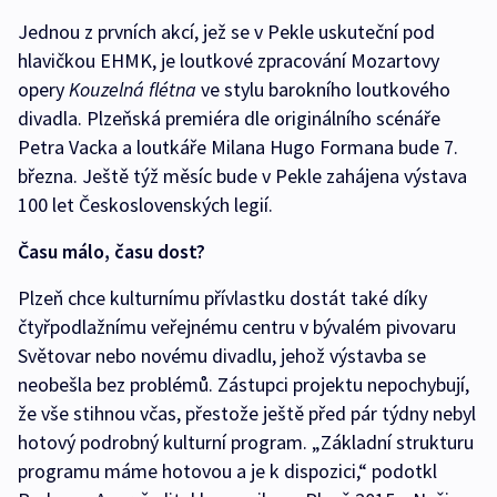
Jednou z prvních akcí, jež se v Pekle uskuteční pod
hlavičkou EHMK, je loutkové zpracování Mozartovy
opery
Kouzelná flétna
ve stylu barokního loutkového
divadla. Plzeňská premiéra dle originálního scénáře
Petra Vacka a loutkáře Milana Hugo Formana bude 7.
března. Ještě týž měsíc bude v Pekle zahájena výstava
100 let Československých legií.
Času málo, času dost?
Plzeň chce kulturnímu přívlastku dostát také díky
čtyřpodlažnímu veřejnému centru v bývalém pivovaru
Světovar nebo novému divadlu, jehož výstavba se
neobešla bez problémů. Zástupci projektu nepochybují,
že vše stihnou včas, přestože ještě před pár týdny nebyl
hotový podrobný kulturní program. „Základní strukturu
programu máme hotovou a je k dispozici,“ podotkl