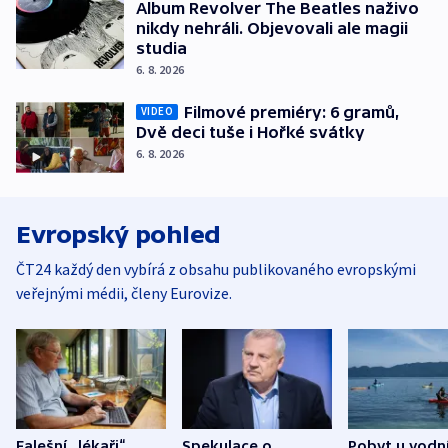
Album Revolver The Beatles naživo
nikdy nehráli. Objevovali ale magii
studia
6. 8. 2026
Filmové premiéry: 6 gramů,
VIDEO
Dvě deci tuše i Hořké svátky
6. 8. 2026
Evropský pohled
ČT24 každý den vybírá z obsahu publikovaného evropskými
veřejnými médii, členy Eurovize.
Falešní „lékaři“
Spekulace o
Pobyt u vodn