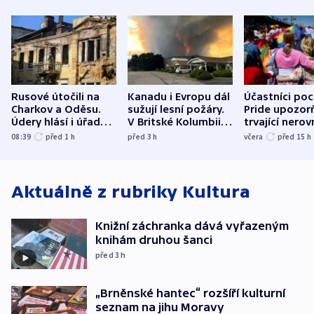
Rusové útočili na
Kanadu i Evropu dál
Účastníci po
Charkov a Oděsu.
sužují lesní požáry.
Pride upozorň
Údery hlásí i úřady v
V Britské Kolumbii
trvající nerov
Bělgorodu
evakuovali tisíce lidí
společensko
08:39
před 1
h
před 3
h
včera
před 15
h
atmosféru
Aktuálně z rubriky
Kultura
Knižní záchranka dává vyřazeným
knihám druhou šanci
před 3
h
„Brněnské hantec“ rozšíří kulturní
seznam na jihu Moravy