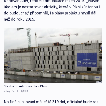
Radovan Auer, ředitel komunikace Plzeň 2015. „Našim
úkolem je nastartovat aktivity, které v Plzni zůstanou i
do budoucna,“ připomněl, že plány projektu myslí dál
než do roku 2015.
Stavba nového divadla v Plzni
Zdroj:
Petr Eret/ČTK
Na finální pilování má ještě 319 dní, oficiálně bude rok