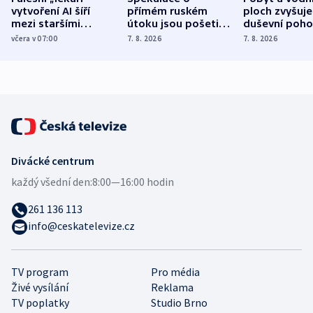
vytvoření AI šíří
přímém ruském
ploch zvyšuje
mezi staršími
útoku jsou pošetilé,
duševní poho
Poláky nebezpečné
míní estonský
ukázala
včera v 07:00
7. 8. 2026
7. 8. 2026
zdravotní rady
bezpečnostní
mezinárodní 
expert
Divácké centrum
každý všední den:
8:00—16:00 hodin
261 136 113
info@ceskatelevize.cz
TV program
Pro média
Živé vysílání
Reklama
TV poplatky
Studio Brno