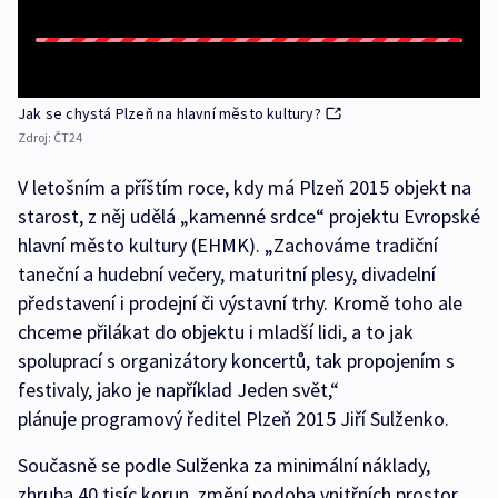
Jak se chystá Plzeň na hlavní město kultury?
Zdroj:
ČT24
V letošním a příštím roce, kdy má Plzeň 2015 objekt na
starost, z něj udělá „kamenné srdce“ projektu Evropské
hlavní město kultury (EHMK). „Zachováme tradiční
taneční a hudební večery, maturitní plesy, divadelní
představení i prodejní či výstavní trhy. Kromě toho ale
chceme přilákat do objektu i mladší lidi, a to jak
spoluprací s organizátory koncertů, tak propojením s
festivaly, jako je například Jeden svět,“
plánuje programový ředitel Plzeň 2015 Jiří Sulženko.
Současně se podle Sulženka za minimální náklady,
zhruba 40 tisíc korun, změní podoba vnitřních prostor