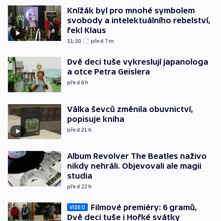
Knížák byl pro mnohé symbolem
svobody a intelektuálního rebelství,
řekl Klaus
11:30
před 7
m
Dvě deci tuše vykreslují japanologa
a otce Petra Geislera
před 6
h
Válka ševců změnila obuvnictví,
popisuje kniha
před 21
h
Album Revolver The Beatles naživo
nikdy nehráli. Objevovali ale magii
studia
před 22
h
Filmové premiéry: 6 gramů,
VIDEO
Dvě deci tuše i Hořké svátky