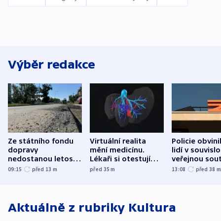
Výběr redakce
Ze státního fondu
Virtuální realita
Policie obvini
dopravy
mění medicínu.
lidí v souvislo
nedostanou letos
Lékaři si otestují
veřejnou sout
kraje na silnice ani
každý řez, říká
Správy železn
09:15
před 13
m
před 35
m
13:08
před 38
korunu, řekl Půta
český expert
Aktuálně z rubriky
Kultura