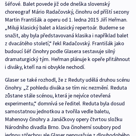
šéfové. Balet povede již ode dneška slovenský
choreograf Mário Radačovský, činohru od příští sezony
Martin Františák a operu od 1. ledna 2015 Jiří Heřman.
„Miluji klasický balet a klasický repertoár. Budeme se
snažit, aby byla představovaná klasika i například balet
z dvacátého století,“ řekl Radačovský. Františák jako
budoucí šéf činohry podle Glasera sestavuje silný
dramaturgický tým. Heřman plánuje k opeře přitáhnout
i diváky, kteří na ni obvykle nechodí.
Glaser se také rozhodl, že z Reduty udělá druhou scénu
činohry. „Z pohledu diváka se tím nic nezmění. Reduta
zůstane stále scénou, která je nejvíce otevřená
experimentu,“ domnívá se ředitel. Reduta byla dosud
samostatnou jednotkou a tvořila vedle baletu,
Mahenovy činohry a Janáčkovy opery čtvrtou složku
Národního divadla Brno. Dva činoherní soubory pod
jednou střechou ale Glaser nepovažuje z dlouhodobého