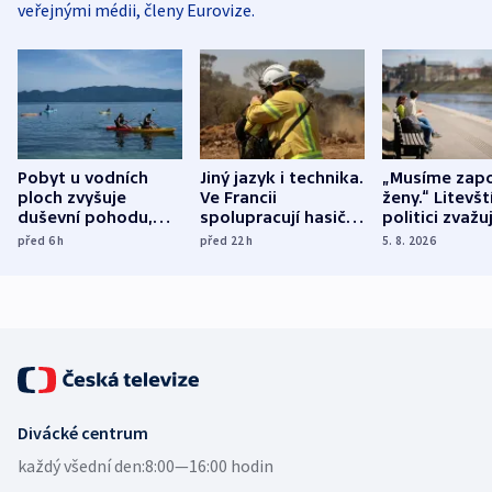
veřejnými médii, členy Eurovize.
Pobyt u vodních
Jiný jazyk i technika.
„Musíme zapo
ploch zvyšuje
Ve Francii
ženy.“ Litevšt
duševní pohodu,
spolupracují hasiči z
politici zvažuj
ukázala
různých zemí
dohodu o
před 6
h
před 22
h
5. 8. 2026
mezinárodní studie
demografii
Divácké centrum
každý všední den:
8:00—16:00 hodin