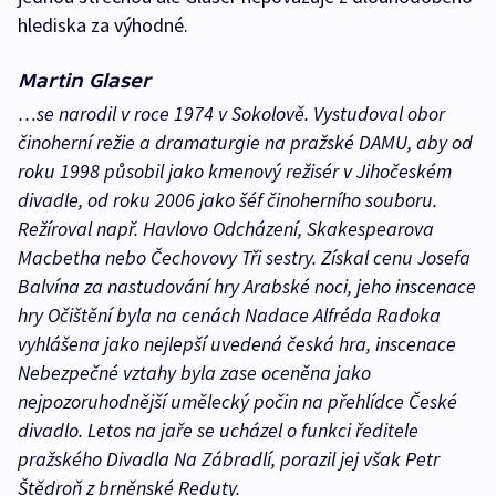
hlediska za výhodné.
Martin Glaser
…se narodil v roce 1974 v Sokolově. Vystudoval obor
činoherní režie a dramaturgie na pražské DAMU, aby od
roku 1998 působil jako kmenový režisér v Jihočeském
divadle, od roku 2006 jako šéf činoherního souboru.
Režíroval např. Havlovo Odcházení, Skakespearova
Macbetha nebo Čechovovy Tři sestry. Získal cenu Josefa
Balvína za nastudování hry Arabské noci, jeho inscenace
hry Očištění byla na cenách Nadace Alfréda Radoka
vyhlášena jako nejlepší uvedená česká hra, inscenace
Nebezpečné vztahy byla zase oceněna jako
nejpozoruhodnější umělecký počin na přehlídce České
divadlo. Letos na jaře se ucházel o funkci ředitele
pražského Divadla Na Zábradlí, porazil jej však Petr
Štědroň z brněnské Reduty.