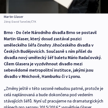
Martin Glaser
Zdroj:
David Taneček/ČTK
Brno - Do čele Národního divadla Brno se postavil
Martin Glaser, který dosud zastával pozici
uměleckého šéfa činohry Jihočeského divadla v
Českých Budějovicích. Současně s ním přišel do
divadla nový umělecký šéf baletu Mário Radačovský.
Cílem Glasera je vyzdvihnout divadlo mezi
sebevědomé metropolitní instituce, jakými jsou
divadlo v Mnichově, Hamburku či v Lyonu.
„Změny ještě v této sezoně nebudou patrné, protože je
celá naplánovaná a bude dokončena pod vedením
stávajících šéfů. Nyní už pracujeme na dramaturgických
plánech pro sezonu 2015/2016,“ vysvětluje Glaser.