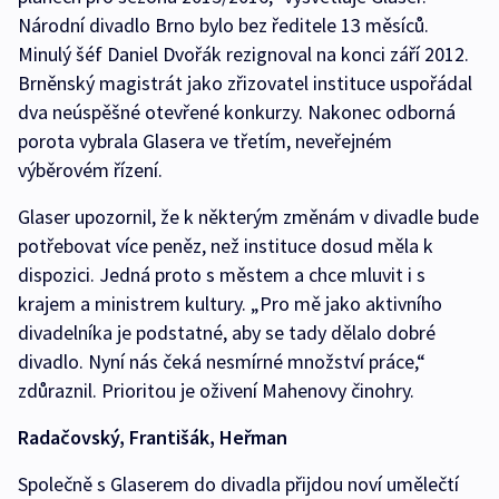
Národní divadlo Brno bylo bez ředitele 13 měsíců.
Minulý šéf Daniel Dvořák rezignoval na konci září 2012.
Brněnský magistrát jako zřizovatel instituce uspořádal
dva neúspěšné otevřené konkurzy. Nakonec odborná
porota vybrala Glasera ve třetím, neveřejném
výběrovém řízení.
Glaser upozornil, že k některým změnám v divadle bude
potřebovat více peněz, než instituce dosud měla k
dispozici. Jedná proto s městem a chce mluvit i s
krajem a ministrem kultury. „Pro mě jako aktivního
divadelníka je podstatné, aby se tady dělalo dobré
divadlo. Nyní nás čeká nesmírné množství práce,“
zdůraznil. Prioritou je oživení Mahenovy činohry.
Radačovský, Františák, Heřman
Společně s Glaserem do divadla přijdou noví umělečtí