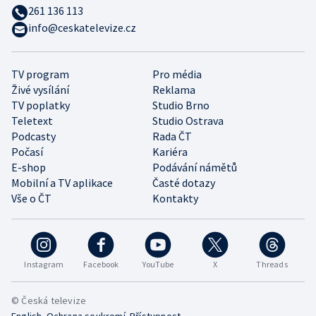
261 136 113
info@ceskatelevize.cz
TV program
Pro média
Živé vysílání
Reklama
TV poplatky
Studio Brno
Teletext
Studio Ostrava
Podcasty
Rada ČT
Počasí
Kariéra
E-shop
Podávání námětů
Mobilní a TV aplikace
Časté dotazy
Vše o ČT
Kontakty
Instagram
Facebook
YouTube
X
Threads
© Česká televize