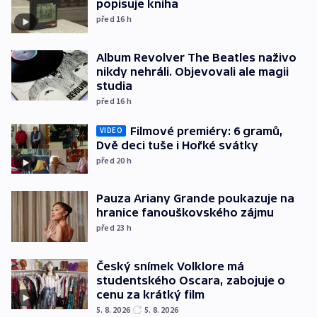
popisuje kniha
před 16
h
Album Revolver The Beatles naživo
nikdy nehráli. Objevovali ale magii
studia
před 16
h
Filmové premiéry: 6 gramů,
VIDEO
Dvě deci tuše i Hořké svátky
před 20
h
Pauza Ariany Grande poukazuje na
hranice fanouškovského zájmu
před 23
h
Český snímek Volklore má
studentského Oscara, zabojuje o
cenu za krátký film
5. 8. 2026
5. 8. 2026