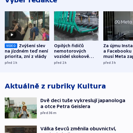
Zvýšení slev
Opilých řidičů
Za újmu Inst
VIDEO
na jízdném teď není
nemotorových
a Facebooku
priorita, zní z vlády
vozidel skokově
musí Meta zap
přibylo, nejvíc ve
půl miliardy 
před 1
h
před 2
h
před 3
h
středních Čechách
Aktuálně z rubriky
Kultura
Dvě deci tuše vykreslují japanologa
a otce Petra Geislera
před 36
m
Válka ševců změnila obuvnictví,