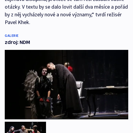
otázky. V textu by se dalo lovit další dva měsíce a pořád
by z něj vycházely nové a nové významy,“ tvrdí režisér
Pavel Khek.
GALERIE
zdroj: NDM