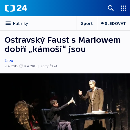
Sport
SLEDOVAT
Rubriky
Ostravský Faust s Marlowem
dobří „kámoši“ jsou
ČT24
9. 4. 2015
9. 4. 2015
|
Zdroj:
ČT24