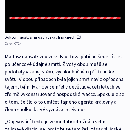
Doktor Faustus na ostravských prknech
Zdroj:
ČT24
Marlow napsal svou verzi Faustova příběhu šedesát let
po učencově údajné smrti. Životy obou mužů se
podobaly v sebejistém, vychloubačném přístupu ke
světu. V obou případech byla jejich smrt navíc opředena
tajemstvím. Marlow zemřel v devětadvaceti letech ve
zřejmě vykonstruované hospodské rvačce. Spekuluje se
o tom, že šlo o to umlčet tajného agenta královny a
člena spolku, který vyznával ateismus.
„Objevování textu je velmi dobrodružná a velmi
zajímavá disciplína, protože se tam řeší zásadní lidské