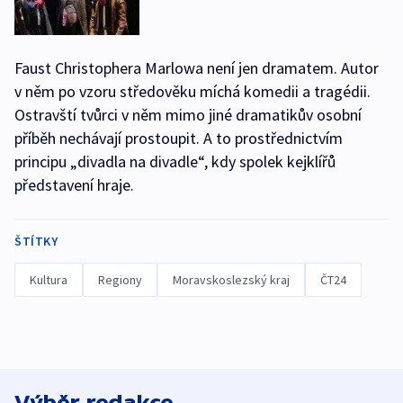
Faust Christophera Marlowa není jen dramatem. Autor
v něm po vzoru středověku míchá komedii a tragédii.
Ostravští tvůrci v něm mimo jiné dramatikův osobní
příběh nechávají prostoupit. A to prostřednictvím
principu „divadla na divadle“, kdy spolek kejklířů
představení hraje.
ŠTÍTKY
Kultura
Regiony
Moravskoslezský kraj
ČT24
Výběr redakce