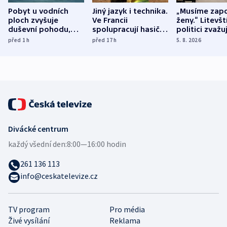
Pobyt u vodních
Jiný jazyk i technika.
„Musíme zapo
ploch zvyšuje
Ve Francii
ženy.“ Litevšt
duševní pohodu,
spolupracují hasiči z
politici zvažuj
ukázala
různých zemí
dohodu o
před 1
h
před 17
h
5. 8. 2026
mezinárodní studie
demografii
Divácké centrum
každý všední den:
8:00—16:00 hodin
261 136 113
info@ceskatelevize.cz
TV program
Pro média
Živé vysílání
Reklama