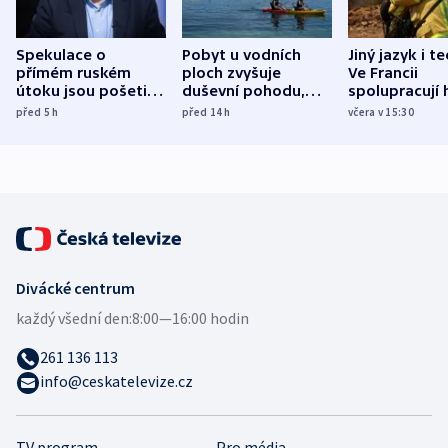
Spekulace o
Pobyt u vodních
Jiný jazyk i t
přímém ruském
ploch zvyšuje
Ve Francii
útoku jsou pošetilé,
duševní pohodu,
spolupracují h
míní estonský
ukázala
různých zemí
před 5
h
před 14
h
včera v 15:30
bezpečnostní
mezinárodní studie
expert
Divácké centrum
každý všední den:
8:00—16:00 hodin
261 136 113
info@ceskatelevize.cz
TV program
Pro média