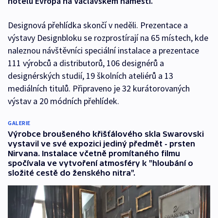
hotelu Evropa na Václavském náměstí.
Designová přehlídka skončí v neděli. Prezentace a
výstavy Designbloku se rozprostírají na 65 místech, kde
naleznou návštěvníci speciální instalace a prezentace
111 výrobců a distributorů, 106 designérů a
designérských studií, 19 školních ateliérů a 13
mediálních titulů. Připraveno je 32 kurátorovaných
výstav a 20 módních přehlídek.
GALERIE
Výrobce broušeného křišťálového skla Swarovski
vystavil ve své expozici jediný předmět - prsten
Nirvana. Instalace včetně promítaného filmu
spočívala ve vytvoření atmosféry k "hloubání o
složité cestě do ženského nitra".