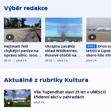
Výběr redakce
Hejtmani řeší
Ukrajina zasáhla
Dron n
VIDEO
chybějící peníze na
sklad Wildberries,
letišti u Lips
opravu silnic. Jsou
Rusové útočili na
skoro kilo trh
nenárokové, namítá
trh, hasiče či
indicie ukazuj
09:15
před 1
h
09:02
před 1
h
před 1
h
ministerstvo
stadion
Rusko
Aktuálně z rubriky
Kultura
Vila Tugendhat slaví 25 let v UNESCO
třídenní akcí v zahradách
před 7
h