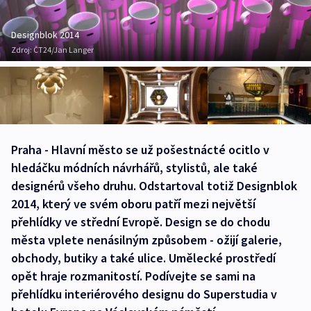
Designblok 2014
Zdroj:
ČT24/Jan Langer
Praha - Hlavní město se už pošestnácté ocitlo v
hledáčku módních návrhářů, stylistů, ale také
designérů všeho druhu. Odstartoval totiž Designblok
2014, který ve svém oboru patří mezi největší
přehlídky ve střední Evropě. Design se do chodu
města vplete nenásilným způsobem - ožijí galerie,
obchody, butiky a také ulice. Umělecké prostředí
opět hraje rozmanitostí. Podívejte se sami na
přehlídku interiérového designu do Superstudia v