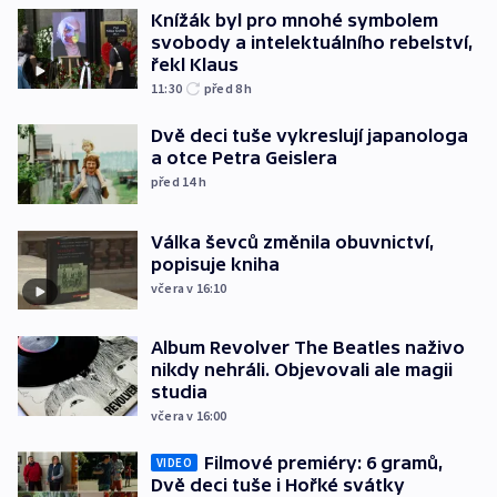
Knížák byl pro mnohé symbolem
svobody a intelektuálního rebelství,
řekl Klaus
11:30
před 8
h
Dvě deci tuše vykreslují japanologa
a otce Petra Geislera
před 14
h
Válka ševců změnila obuvnictví,
popisuje kniha
včera v 16:10
Album Revolver The Beatles naživo
nikdy nehráli. Objevovali ale magii
studia
včera v 16:00
Filmové premiéry: 6 gramů,
VIDEO
Dvě deci tuše i Hořké svátky