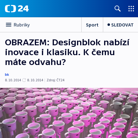
Sport
SLEDOVAT
Rubriky
OBRAZEM: Designblok nabízí
inovace i klasiku. K čemu
máte odvahu?
bk
8. 10. 2014
8. 10. 2014
|
Zdroj:
ČT24