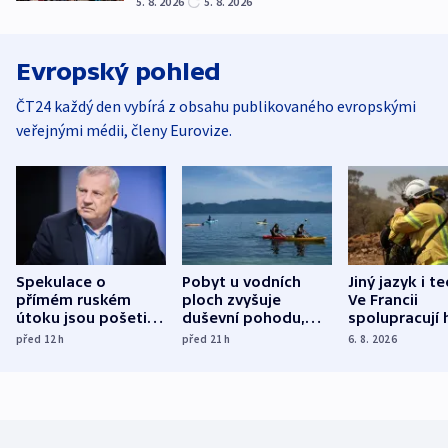
5. 8. 2026
5. 8. 2026
Evropský pohled
ČT24 každý den vybírá z obsahu publikovaného evropskými
veřejnými médii, členy Eurovize.
Spekulace o
Pobyt u vodních
Jiný jazyk i t
přímém ruském
ploch zvyšuje
Ve Francii
útoku jsou pošetilé,
duševní pohodu,
spolupracují h
míní estonský
ukázala
různých zemí
před 12
h
před 21
h
6. 8. 2026
bezpečnostní
mezinárodní studie
expert