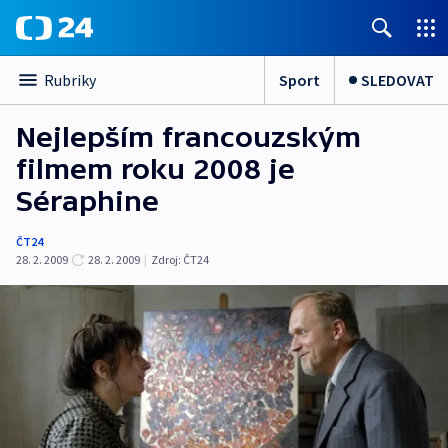
Sport
SLEDOVAT
Rubriky
Nejlepším francouzským
filmem roku 2008 je
Séraphine
ČT24
28. 2. 2009
28. 2. 2009
|
Zdroj:
ČT24