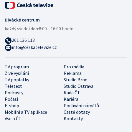
Divácké centrum
každý všední den:
8:00—16:00 hodin
261 136 113
info@ceskatelevize.cz
TV program
Pro média
Živé vysílání
Reklama
TV poplatky
Studio Brno
Teletext
Studio Ostrava
Podcasty
Rada ČT
Počasí
Kariéra
E-shop
Podávání námětů
Mobilní a TV aplikace
Časté dotazy
Vše o ČT
Kontakty