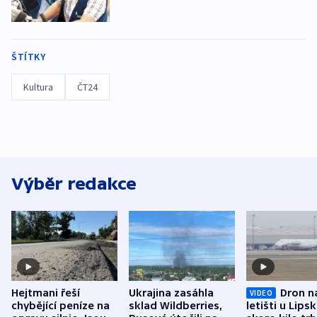
ŠTÍTKY
Kultura
ČT24
Výběr redakce
Hejtmani řeší
Ukrajina zasáhla
Dron n
VIDEO
chybějící peníze na
sklad Wildberries,
letišti u Lips