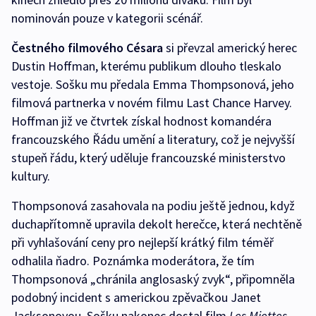
nominován pouze v kategorii scénář.
Čestného filmového Césara
si převzal americký herec
Dustin Hoffman, kterému publikum dlouho tleskalo
vestoje. Sošku mu předala Emma Thompsonová, jeho
filmová partnerka v novém filmu Last Chance Harvey.
Hoffman již ve čtvrtek získal hodnost komandéra
francouzského Řádu umění a literatury, což je nejvyšší
stupeň řádu, který uděluje francouzské ministerstvo
kultury.
Thompsonová zasahovala na podiu ještě jednou, když
duchapřítomně upravila dekolt herečce, která nechtěně
při vyhlašování ceny pro nejlepší krátký film téměř
odhalila ňadro. Poznámka moderátora, že tím
Thompsonová „chránila anglosaský zvyk“, připomněla
podobný incident s americkou zpěvačkou Janet
Jacksonovou. Sošku nakonec dostal film
Les Miettes