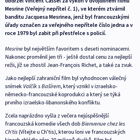
obdržel Vincent Cassel za výkon v dvojdílném filmu
Mesrine (Veřejný nepřítel č. 1), ve kterém ztvárnil
banditu Jacquesa Mesrinea, jenž byl francouzskými
úřady označen za veřejného nepřítele číslo jedna a v
roce 1979 byl zabit při přestřelce s policií.
Mesrine
byl největším favoritem s deseti nominacemi.
Nakonec proměnil jen tři - ještě dostal cenu za nejlepší
režii, jíž se zhostil Jean-François Richet, a také za zvuk.
Jako nejlepší zahraniční film byl vyhodnocen válečný
snímek
Valčík s Bašírem
, který vznikl v izraelsko-
německo-francouzské koprodukci a který se týká
prvního izraelsko-libanonského konfliktu.
Zcela naprázdno vyšla z večera nejúspěšnější
francouzská komedie všech dob
Bienvenue chez les
Ch'tis
(Vítejte u Ch'tis), kterou loni ve francouzských
kinech zhlédlo přes 20 milionů diváků. Film byl