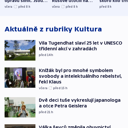
opravu silnic. Jsou
Rusové útočili na
skoro kilo trh
nenárokové, namítá
trh, hasiče či
indicie ukazuj
včera
před 8
h
včera
před 8
h
před 8
h
ministerstvo
stadion
Rusko
Aktuálně z rubriky
Kultura
Vila Tugendhat slaví 25 let v UNESCO
třídenní akcí v zahradách
před 14
h
Knížák byl pro mnohé symbolem
svobody a intelektuálního rebelství,
řekl Klaus
včera
před 15
h
Dvě deci tuše vykreslují japanologa
a otce Petra Geislera
před 21
h
Válka ševců změnila obuvnictví,