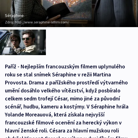
Séraphine
Zdroj:
http://www.seraphine-lefilm.com/
Paříž - Nejlepším francouzským filmem uplynulého
roku se stal snímek Séraphine v režii Martina
Provosta. Drama z pařížského prostředí výtvarného
umění dosáhlo velkého vítězství, když posbíralo
celkem sedm trofejí César, mimo jiné za původní
scénář, hudbu, kameru a kostýmy. V Séraphine hrála
Yolande Moreauová, která získala nejvyšší
francouzské filmové ocenění za herecký výkon v
hlavní ženské roli. Césara za hlavní mužskou roli