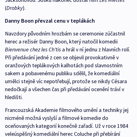
(
Drobky
).
Danny Boon převzal cenu v teplákách
Navzdory původním hrozbám se ceremonie zúčastnil
herec a režisér Danny Boon, který natočil komedii
Bienvenue chez les Ch'tis
a hrál v ní jednu z hlavních rolí.
Při předávání jedné z cen se objevil provokativně v
oranžových teplákových kalhotách pod slavnostním
sakem a pobavenému publiku sdělil, že komediální
umělci stejně víc nepotřebují, protože se nikdy Césara
nedočkají a všechen čas při předávání ocenění tráví v
hledišti.
Francouzská Akademie filmového umění a techniky jej
nicméně možná vyslyší a filmové komedie do
oceňovaných kategorií konečně zařadí. Už v roce 1984
veleúspěšný komediální herec Coluche při přebírání