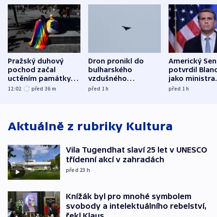
Pražský duhový
Dron pronikl do
Americký Sen
pochod začal
bulharského
potvrdil Blan
uctěním památky
vzdušného
jako ministra
obětí berlínského
prostoru,
spravedlnost
12:02
před 36
m
před 1
h
před 1
h
útoku
explodoval kilometr
od plynovodu
Aktuálně z rubriky
Kultura
Vila Tugendhat slaví 25 let v UNESCO
třídenní akcí v zahradách
před 23
h
Knížák byl pro mnohé symbolem
svobody a intelektuálního rebelství,
řekl Klaus