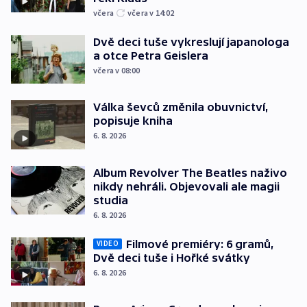
včera
včera v 14:02
Dvě deci tuše vykreslují japanologa
a otce Petra Geislera
včera v 08:00
Válka ševců změnila obuvnictví,
popisuje kniha
6. 8. 2026
Album Revolver The Beatles naživo
nikdy nehráli. Objevovali ale magii
studia
6. 8. 2026
Filmové premiéry: 6 gramů,
VIDEO
Dvě deci tuše i Hořké svátky
6. 8. 2026