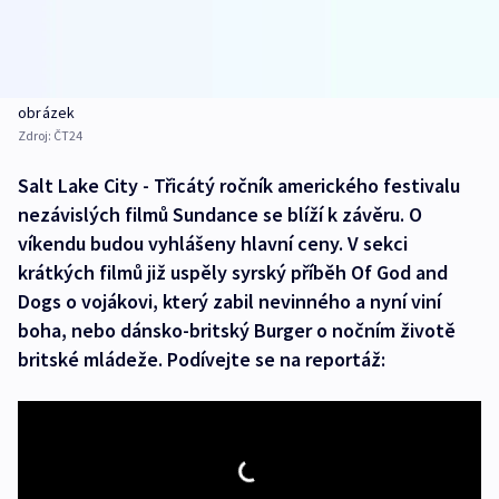
obrázek
Zdroj:
ČT24
Salt Lake City - Třicátý ročník amerického festivalu
nezávislých filmů Sundance se blíží k závěru. O
víkendu budou vyhlášeny hlavní ceny. V sekci
krátkých filmů již uspěly syrský příběh Of God and
Dogs o vojákovi, který zabil nevinného a nyní viní
boha, nebo dánsko-britský Burger o nočním životě
britské mládeže. Podívejte se na reportáž: