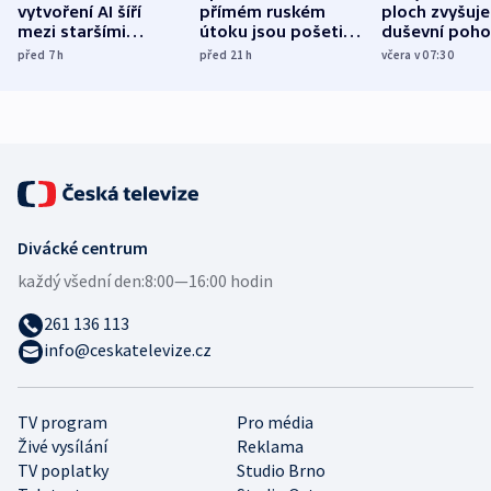
vytvoření AI šíří
přímém ruském
ploch zvyšuje
mezi staršími
útoku jsou pošetilé,
duševní poho
Poláky nebezpečné
míní estonský
ukázala
před 7
h
před 21
h
včera v 07:30
zdravotní rady
bezpečnostní
mezinárodní 
expert
Divácké centrum
každý všední den:
8:00—16:00 hodin
261 136 113
info@ceskatelevize.cz
TV program
Pro média
Živé vysílání
Reklama
TV poplatky
Studio Brno